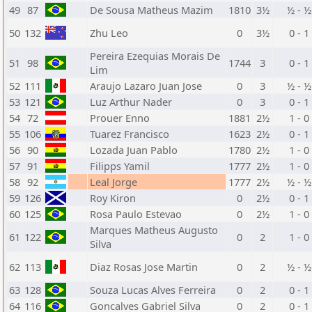
49
87
De Sousa Matheus Mazim
1810
3½
½ - ½
50
132
Zhu Leo
0
3½
0 - 1
Pereira Ezequias Morais De
51
98
1744
3
0 - 1
Lim
52
111
Araujo Lazaro Juan Jose
0
3
½ - ½
53
121
Luz Arthur Nader
0
3
0 - 1
54
72
Prouer Enno
1881
2½
1 - 0
55
106
Tuarez Francisco
1623
2½
0 - 1
56
90
Lozada Juan Pablo
1780
2½
1 - 0
57
91
Filipps Yamil
1777
2½
1 - 0
58
92
Leal Jorge
1777
2½
½ - ½
59
126
Roy Kiron
0
2½
0 - 1
60
125
Rosa Paulo Estevao
0
2½
1 - 0
Marques Matheus Augusto
61
122
0
2
1 - 0
Silva
62
113
Diaz Rosas Jose Martin
0
2
½ - ½
63
128
Souza Lucas Alves Ferreira
0
2
0 - 1
64
116
Goncalves Gabriel Silva
0
2
0 - 1