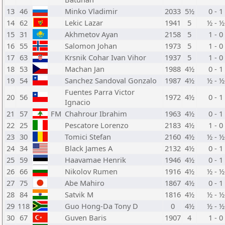
13
46
Minko Vladimir
2033
5½
0 - 1
14
62
Lekic Lazar
1941
5
½ - ½
15
31
Akhmetov Ayan
2158
5
1 - 0
16
55
Salomon Johan
1973
5
1 - 0
17
63
Krsnik Cohar Ivan Vihor
1937
5
1 - 0
18
53
Machan Jan
1988
4½
0 - 1
19
54
Sanchez Sandoval Gonzalo
1987
4½
½ - ½
Fuentes Parra Victor
20
56
1972
4½
0 - 1
Ignacio
21
57
FM
Chahrour Ibrahim
1963
4½
0 - 1
22
25
Pescatore Lorenzo
2183
4½
1 - 0
23
30
Tomici Stefan
2160
4½
½ - ½
24
34
Black James A
2132
4½
0 - 1
25
59
Haavamae Henrik
1946
4½
0 - 1
26
66
Nikolov Rumen
1916
4½
½ - ½
27
75
Abe Mahiro
1867
4½
0 - 1
28
84
Satvik M
1816
4½
½ - ½
29
118
Guo Hong-Da Tony D
0
4½
½ - ½
30
67
Guven Baris
1907
4
1 - 0