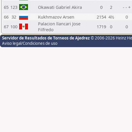
65
123
Okawati Gabriel Akira
0
2
- - +
66
32
Kukhmazov Arsen
2154
4½
0
Palacion llancari Jose
67
100
1719
0
0
Filfredo
Servidor de Resultados de Torneos de Ajedrez
© 2006-2026 Heinz H
Aviso legal/Condiciones de uso