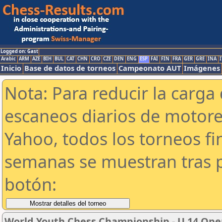
Logged on: Gast
Arabic
ARM
AZE
BIH
BUL
CAT
CHN
CRO
CZE
DEN
ENG
ESP
FAI
FIN
FRA
GER
GRE
INA
I
Inicio
Base de datos de torneos
Campeonato AUT
Imágenes
Nota: Para reducir la carga 
escaneos diarios de motor
Yahoo, todos los torneos f
semanas se muestran tras p
botón:
World Youth Chess Championship - U 14 Open