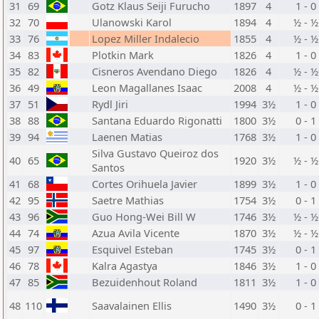
31
69
Gotz Klaus Seiji Furucho
1897
4
1 - 0
32
70
Ulanowski Karol
1894
4
½ - ½
33
76
Lopez Miller Indalecio
1855
4
½ - ½
34
83
Plotkin Mark
1826
4
1 - 0
35
82
Cisneros Avendano Diego
1826
4
½ - ½
36
49
Leon Magallanes Isaac
2008
4
½ - ½
37
51
Rydl Jiri
1994
3½
1 - 0
38
88
Santana Eduardo Rigonatti
1800
3½
0 - 1
39
94
Laenen Matias
1768
3½
1 - 0
Silva Gustavo Queiroz dos
40
65
1920
3½
½ - ½
Santos
41
68
Cortes Orihuela Javier
1899
3½
1 - 0
42
95
Saetre Mathias
1754
3½
0 - 1
43
96
Guo Hong-Wei Bill W
1746
3½
½ - ½
44
74
Azua Avila Vicente
1870
3½
½ - ½
45
97
Esquivel Esteban
1745
3½
0 - 1
46
78
Kalra Agastya
1846
3½
1 - 0
47
85
Bezuidenhout Roland
1811
3½
1 - 0
48
110
Saavalainen Ellis
1490
3½
0 - 1