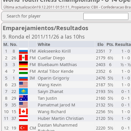
Última actualización19.12.2011 01:51:11, Propietario: CBX - Confederacao Bra
Search for player
Emparejamientos/Resultados
9. Ronda el 2011/11/26 a las 10hs
M.
No.
White
Elo
Pts.
Result
1
8
FM
Alekseenko Kirill
2351
7
1 - 0
2
26
FM
Cuellar Diego
2179
6½
1 - 0
3
3
FM
Bluebaum Matthias
2403
6
½ - ½
4
7
FM
Antal Tibor Kende
2352
6
1 - 0
5
1
IM
Oparin Grigoriy
2476
5½
1 - 0
6
23
Wang Kevin
2187
5½
1 - 0
7
22
Saiyn Zhanat
2193
5½
0 - 1
8
29
Tan Justin
2160
5½
0 - 1
9
35
Pamatmat Jarod M
2132
5½
0 - 1
10
15
Wang Richard
2256
5½
1 - 0
11
37
Huber Martin Christian
2120
5½
1 - 0
Dastan Muhammed
12
19
CM
2220
5½
0 - 1
Batuhan