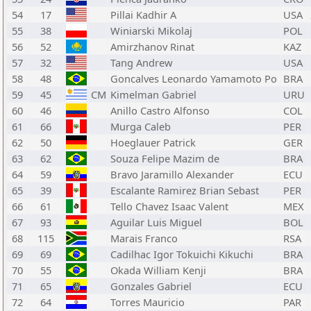
54
17
Pillai Kadhir A
USA
55
38
Winiarski Mikolaj
POL
56
52
Amirzhanov Rinat
KAZ
57
32
Tang Andrew
USA
58
48
Goncalves Leonardo Yamamoto Po
BRA
59
45
CM
Kimelman Gabriel
URU
60
46
Anillo Castro Alfonso
COL
61
66
Murga Caleb
PER
62
50
Hoeglauer Patrick
GER
63
62
Souza Felipe Mazim de
BRA
64
59
Bravo Jaramillo Alexander
ECU
65
39
Escalante Ramirez Brian Sebast
PER
66
61
Tello Chavez Isaac Valent
MEX
67
93
Aguilar Luis Miguel
BOL
68
115
Marais Franco
RSA
69
69
Cadilhac Igor Tokuichi Kikuchi
BRA
70
55
Okada William Kenji
BRA
71
65
Gonzales Gabriel
ECU
72
64
Torres Mauricio
PAR