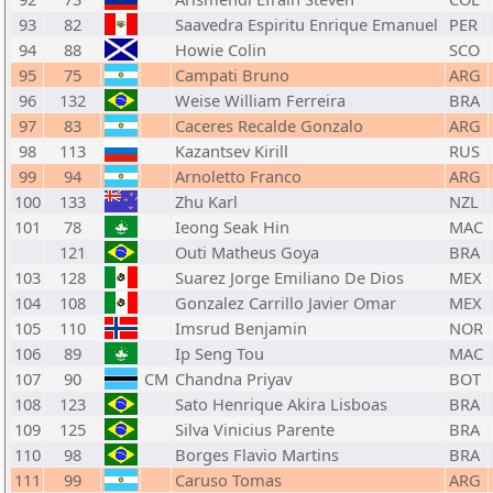
93
82
Saavedra Espiritu Enrique Emanuel
PER
94
88
Howie Colin
SCO
95
75
Campati Bruno
ARG
96
132
Weise William Ferreira
BRA
97
83
Caceres Recalde Gonzalo
ARG
98
113
Kazantsev Kirill
RUS
99
94
Arnoletto Franco
ARG
100
133
Zhu Karl
NZL
101
78
Ieong Seak Hin
MAC
121
Outi Matheus Goya
BRA
103
128
Suarez Jorge Emiliano De Dios
MEX
104
108
Gonzalez Carrillo Javier Omar
MEX
105
110
Imsrud Benjamin
NOR
106
89
Ip Seng Tou
MAC
107
90
CM
Chandna Priyav
BOT
108
123
Sato Henrique Akira Lisboas
BRA
109
125
Silva Vinicius Parente
BRA
110
98
Borges Flavio Martins
BRA
111
99
Caruso Tomas
ARG