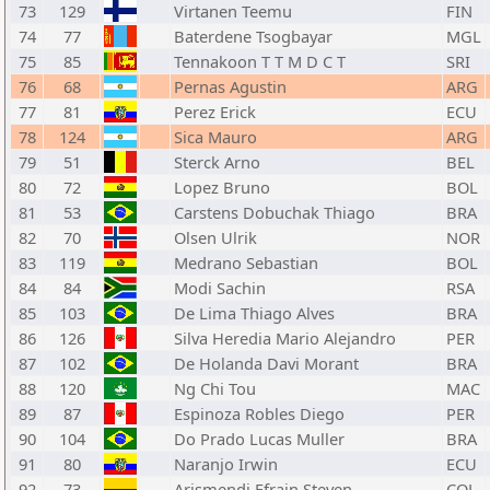
73
129
Virtanen Teemu
FIN
74
77
Baterdene Tsogbayar
MGL
75
85
Tennakoon T T M D C T
SRI
76
68
Pernas Agustin
ARG
77
81
Perez Erick
ECU
78
124
Sica Mauro
ARG
79
51
Sterck Arno
BEL
80
72
Lopez Bruno
BOL
81
53
Carstens Dobuchak Thiago
BRA
82
70
Olsen Ulrik
NOR
83
119
Medrano Sebastian
BOL
84
84
Modi Sachin
RSA
85
103
De Lima Thiago Alves
BRA
86
126
Silva Heredia Mario Alejandro
PER
87
102
De Holanda Davi Morant
BRA
88
120
Ng Chi Tou
MAC
89
87
Espinoza Robles Diego
PER
90
104
Do Prado Lucas Muller
BRA
91
80
Naranjo Irwin
ECU
92
73
Arismendi Efrain Steven
COL