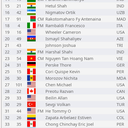
15
21
Hetul Shah
IND
16
42
Nigmatov Ortik
UZB
17
91
CM
Rakotomaharo Fy Antenaina
MAD
18
4
FM
Rambaldi Francesco
ITA
19
16
Wheeler Cameron
USA
20
49
Ismayil Shahaliyev
AZE
21
43
Johnson Joshua
TRI
22
37
FM
Harshal Shahi
IND
23
54
CM
Nguyen Tan Hoang Nam
VIE
24
31
Perske Thore
GER
25
15
Cori Quispe Kevin
PER
26
30
Morozov Nichita
MDA
27
101
Chen Michael
USA
28
22
Preotu Razvan
CAN
29
33
Beilin Allan
USA
30
29
Sevgi Volkan
TUR
31
44
FM
He Tommy O
USA
32
26
Zapata Arbelaez Estiven
COL
33
35
Chong Chinchay Eric Joel
PER