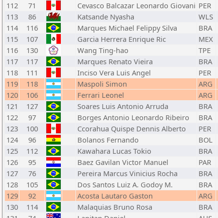
112
71
Cevasco Balcazar Leonardo Giovani
PER
113
86
Katsande Nyasha
WLS
114
116
Marques Michael Felippy Silva
BRA
115
107
Garcia Herrera Enrique Ric
MEX
116
130
Wang Ting-hao
TPE
117
117
Marques Renato Vieira
BRA
118
111
Inciso Vera Luis Angel
PER
119
118
Maspoli Simon
ARG
120
106
Ferrari Leonel
ARG
121
127
Soares Luis Antonio Arruda
BRA
122
97
Borges Antonio Leonardo Ribeiro
BRA
123
100
Ccorahua Quispe Dennis Alberto
PER
124
96
Bolanos Fernando
BOL
125
112
Kawahara Lucas Tokio
BRA
126
95
Baez Gavilan Victor Manuel
PAR
127
76
Pereira Marcus Vinicius Rocha
BRA
128
105
Dos Santos Luiz A. Godoy M.
BRA
129
92
Acosta Lautaro Gaston
ARG
130
114
Malaquias Bruno Rosa
BRA