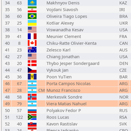
34
63
Makhnyov Denis
KAZ
35
56
Vojdani Siavosh
IRI
36
60
Oliveira Tiago Lopes
BRA
37
25
Kotliar Alexey
UKR
38
14
Viswanadha Kesav
USA
39
41
Meunier Clement
FRA
40
8
Chiku-Ratte Olivier-Kenta
CAN
41
23
Zelesco Karl
AUS
42
27
Chiang Jonathan
USA
43
20
Thybo Jesper Sondergaard
DEN
44
47
Vykouk Jan
CZE
45
36
Poon YuTien
BAR
46
67
Porta Campos Nicolas
ARG
47
28
CM
Munoz Francisco
ARG
48
58
Merkesvik Sondre
NOR
49
79
Viera Matias Nahuel
ARG
50
57
Polyakov Fedor P
RUS
51
122
Roos Lucas
RSA
52
40
Kavon Rastislav
SVK
53
24
Plenca Jadranko
CRO