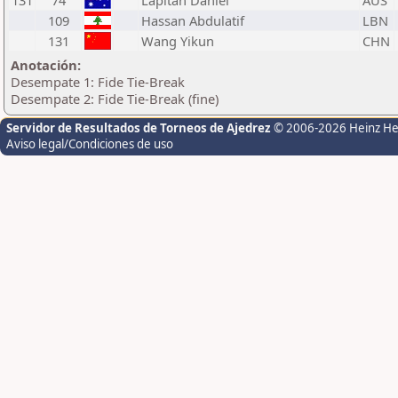
131
74
Lapitan Daniel
AUS
109
Hassan Abdulatif
LBN
131
Wang Yikun
CHN
Anotación:
Desempate 1: Fide Tie-Break
Desempate 2: Fide Tie-Break (fine)
Servidor de Resultados de Torneos de Ajedrez
© 2006-2026 Heinz H
Aviso legal/Condiciones de uso