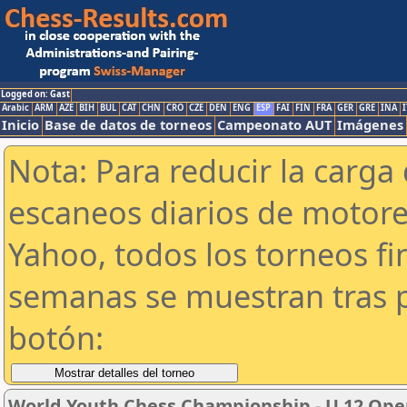
Logged on: Gast
Arabic
ARM
AZE
BIH
BUL
CAT
CHN
CRO
CZE
DEN
ENG
ESP
FAI
FIN
FRA
GER
GRE
INA
I
Inicio
Base de datos de torneos
Campeonato AUT
Imágenes
Nota: Para reducir la carga 
escaneos diarios de motor
Yahoo, todos los torneos f
semanas se muestran tras p
botón:
World Youth Chess Championship - U 12 Open