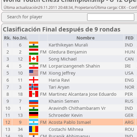
Última actualización29.11.2011 20:48:34, Propietario/Última carga: CBX - Con
Search for player
Clasificación Final después de 9 rondas
Rk.
No.Ini.
Nombre
FED
1
6
Karthikeyan Murali
IND
2
2
FM
Gledura Benjamin
HUN
3
12
Song Michael
CAN
4
5
FM
Lorparizangeneh Shahin
IRI
5
10
FM
Xiong Jeffrey
USA
6
11
Haria Ravi
ENG
7
3
Tari Aryan
NOR
8
18
FM
Martinez Alcantara Jose Eduardo
PER
9
7
Khanin Semen
RUS
10
1
Aravindh Chithambaram Vr
IND
11
13
Schroeder Kevin
GER
12
9
FM
Acosta Pablo Ismael
ARG
13
34
Costachi Mihnea
ROU
14
19
CM
Puranik Abhimanyu
IND