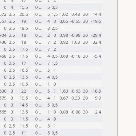
0
4
17
0 ...
7
2
0
4
15,5
0 ...
5
0,5
572
3,5
20,5
0 ...
6
1,5
1,02
0,48
30
14,4
557
3,5
19
0 ...
4
0
0,65
-0,65
30
-19,5
0
3,5
18,5
0 ...
8
2,5
704
3,5
18
0 ...
2
0
0,98
-0,98
30
-29,4
400
3,5
18
0 ...
7
2
0,92
1,08
30
32,4
0
3,5
17,5
0 ...
7
2
458
3,5
17,5
0 ...
4
0,5
0,68
-0,18
30
-5,4
0
3,5
17
0 ...
7
1,5
0
3,5
16,5
0 ...
5
1
0
3,5
13,5
0 ...
4
0,5
0
3,5
10,5
0 ...
1
0
630
3
22
0 ...
5
1
1,63
-0,63
30
-18,9
579
3
19,5
0 ...
4
1
0,67
0,33
30
9,9
0
3
14,5
0 ...
5
0,5
565
3
13,5
0 ...
1
0
0,08
-0,08
30
-2,4
0
3
11,5
0 ...
4
0
0
2,5
11,5
0 ...
6
1
0
2,5
11
0 ...
6
0,5