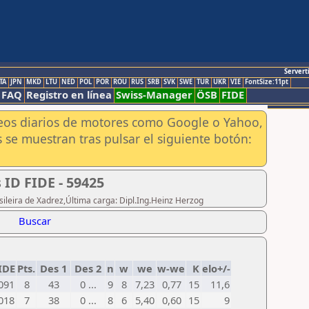
Servert
TA
JPN
MKD
LTU
NED
POL
POR
ROU
RUS
SRB
SVK
SWE
TUR
UKR
VIE
FontSize:11pt
FAQ
Registro en línea
Swiss-Manager
ÖSB
FIDE
aneos diarios de motores como Google o Yahoo,
 se muestran tras pulsar el siguiente botón:
 ID FIDE - 59425
sileira de Xadrez,Última carga: Dipl.Ing.Heinz Herzog
Buscar
IDE
Pts.
Des 1
Des 2
n
w
we
w-we
K
elo+/-
091
8
43
0 ...
9
8
7,23
0,77
15
11,6
018
7
38
0 ...
8
6
5,40
0,60
15
9