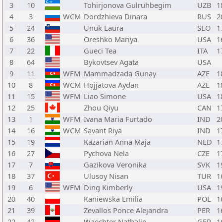
3
10
Tohirjonova Gulruhbegim
UZB
1
4
3
WCM
Dordzhieva Dinara
RUS
2
5
24
Unuk Laura
SLO
1
6
36
Oreshko Mariya
USA
1
7
22
Gueci Tea
ITA
1
8
64
Bykovtsev Agata
USA
9
11
WFM
Mammadzada Gunay
AZE
1
10
8
WCM
Hojjatova Aydan
AZE
1
11
15
WFM
Liao Simone
USA
1
12
25
Zhou Qiyu
CAN
1
13
1
WFM
Ivana Maria Furtado
IND
2
14
16
WCM
Savant Riya
IND
1
15
19
Kazarian Anna Maja
NED
1
16
27
Pychova Nela
CZE
1
17
7
Gazikova Veronika
SVK
1
18
37
Ulusoy Nisan
TUR
1
19
6
WFM
Ding Kimberly
USA
1
20
40
Kaniewska Emilia
POL
1
21
39
Zevallos Ponce Alejandra
PER
1
22
42
Waechter Nathalie
GER
1