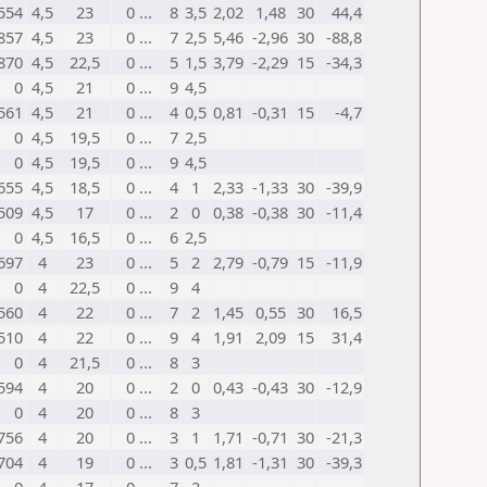
554
4,5
23
0 ...
8
3,5
2,02
1,48
30
44,4
857
4,5
23
0 ...
7
2,5
5,46
-2,96
30
-88,8
870
4,5
22,5
0 ...
5
1,5
3,79
-2,29
15
-34,3
0
4,5
21
0 ...
9
4,5
561
4,5
21
0 ...
4
0,5
0,81
-0,31
15
-4,7
0
4,5
19,5
0 ...
7
2,5
0
4,5
19,5
0 ...
9
4,5
655
4,5
18,5
0 ...
4
1
2,33
-1,33
30
-39,9
509
4,5
17
0 ...
2
0
0,38
-0,38
30
-11,4
0
4,5
16,5
0 ...
6
2,5
697
4
23
0 ...
5
2
2,79
-0,79
15
-11,9
0
4
22,5
0 ...
9
4
560
4
22
0 ...
7
2
1,45
0,55
30
16,5
510
4
22
0 ...
9
4
1,91
2,09
15
31,4
0
4
21,5
0 ...
8
3
594
4
20
0 ...
2
0
0,43
-0,43
30
-12,9
0
4
20
0 ...
8
3
756
4
20
0 ...
3
1
1,71
-0,71
30
-21,3
704
4
19
0 ...
3
0,5
1,81
-1,31
30
-39,3