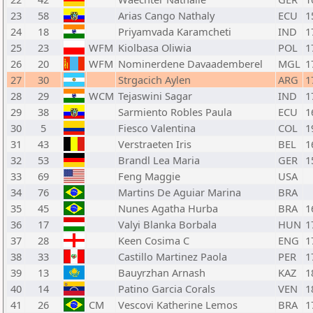
23
58
Arias Cango Nathaly
ECU
1
24
18
Priyamvada Karamcheti
IND
1
25
23
WFM
Kiolbasa Oliwia
POL
1
26
20
WFM
Nominerdene Davaademberel
MGL
1
27
30
Strgacich Aylen
ARG
1
28
29
WCM
Tejaswini Sagar
IND
1
29
38
Sarmiento Robles Paula
ECU
1
30
5
Fiesco Valentina
COL
1
31
43
Verstraeten Iris
BEL
1
32
53
Brandl Lea Maria
GER
1
33
69
Feng Maggie
USA
34
76
Martins De Aguiar Marina
BRA
35
45
Nunes Agatha Hurba
BRA
1
36
17
Valyi Blanka Borbala
HUN
1
37
28
Keen Cosima C
ENG
1
38
33
Castillo Martinez Paola
PER
1
39
13
Bauyrzhan Arnash
KAZ
1
40
14
Patino Garcia Corals
VEN
1
41
26
CM
Vescovi Katherine Lemos
BRA
1