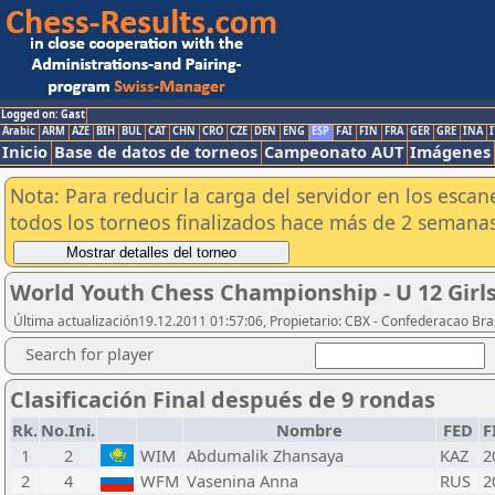
Logged on: Gast
Arabic
ARM
AZE
BIH
BUL
CAT
CHN
CRO
CZE
DEN
ENG
ESP
FAI
FIN
FRA
GER
GRE
INA
I
Inicio
Base de datos de torneos
Campeonato AUT
Imágenes
Nota: Para reducir la carga del servidor en los esc
todos los torneos finalizados hace más de 2 semanas
World Youth Chess Championship - U 12 Girls
Última actualización19.12.2011 01:57:06, Propietario: CBX - Confederacao Bra
Search for player
Clasificación Final después de 9 rondas
Rk.
No.Ini.
Nombre
FED
F
1
2
WIM
Abdumalik Zhansaya
KAZ
2
2
4
WFM
Vasenina Anna
RUS
2