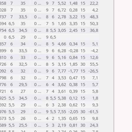
858
7
35
0 ...
9
7
5,52
1,48
15
22,2
028
7
35
0 ...
9
7
6,72
0,28
15
4,2
737
7
33,5
0 ...
8
6
2,78
3,22
15
48,3
694
6,5
35
0 ...
7
5
1,65
3,35
15
50,3
754
6,5
34,5
0 ...
8
5,5
3,05
2,45
15
36,8
0
6,5
29
0 ...
9
6,5
857
6
34
0 ...
8
5
4,66
0,34
15
5,1
899
6
33,5
0 ...
9
6
6,28
-0,28
15
-4,2
810
6
33
0 ...
9
6
5,16
0,84
15
12,6
726
6
32,5
0 ...
8
5
3,15
1,85
30
55,5
092
6
32
0 ...
9
6
7,77
-1,77
15
-26,5
798
6
32
0 ...
7
4
3,53
0,47
15
7,1
776
6
29,5
0 ...
6
4
3,62
0,38
15
5,7
721
6
27
0 ...
7
4
3,61
0,39
15
5,8
925
5,5
34,5
0 ...
8
5,5
5,38
0,12
15
1,8
692
5,5
29
0 ...
6
3
2,38
0,62
15
9,3
976
5,5
29
0 ...
9
5,5
7,55
-2,05
30
-61,5
673
5,5
26
0 ...
4
2
1,35
0,65
15
9,8
689
5,5
25,5
0 ...
5
3
2,19
0,81
30
24,3
655
5,5
24
0 ...
5
3
2,74
0,26
30
7,8