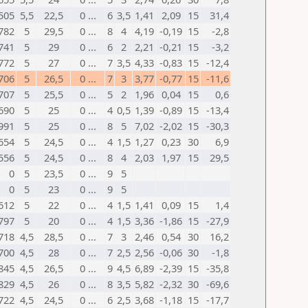
505
5,5
22,5
0 ...
6
3,5
1,41
2,09
15
31,4
782
5
29,5
0 ...
8
4
4,19
-0,19
15
-2,8
741
5
29
0 ...
6
2
2,21
-0,21
15
-3,2
772
5
27
0 ...
7
3,5
4,33
-0,83
15
-12,4
706
5
26,5
0 ...
7
3
3,77
-0,77
15
-11,6
707
5
25,5
0 ...
5
2
1,96
0,04
15
0,6
690
5
25
0 ...
4
0,5
1,39
-0,89
15
-13,4
991
5
25
0 ...
8
5
7,02
-2,02
15
-30,3
654
5
24,5
0 ...
4
1,5
1,27
0,23
30
6,9
556
5
24,5
0 ...
8
4
2,03
1,97
15
29,5
0
5
23,5
0 ...
9
5
0
5
23
0 ...
9
5
612
5
22
0 ...
4
1,5
1,41
0,09
15
1,4
797
5
20
0 ...
4
1,5
3,36
-1,86
15
-27,9
718
4,5
28,5
0 ...
7
3
2,46
0,54
30
16,2
700
4,5
28
0 ...
7
2,5
2,56
-0,06
30
-1,8
845
4,5
26,5
0 ...
9
4,5
6,89
-2,39
15
-35,8
829
4,5
26
0 ...
8
3,5
5,82
-2,32
30
-69,6
722
4,5
24,5
0 ...
6
2,5
3,68
-1,18
15
-17,7