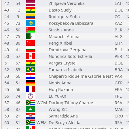
42
54
Zhiljaeva Veronika
LAT
1
43
12
Basto Suely
BOL
1
44
9
Rodriguez Sofia
COL
1
45
73
Kossybekova Bibissara
KAZ
46
50
Stashis Anna
BLR
1
47
75
Maouchi Amina
ALG
48
80
Peng Xinbei
CHN
49
41
Dimitrova Gergana
BUL
1
50
57
Nunonca Soto Estrella
PER
1
51
67
Vargas Crystel
BOL
52
35
Tamarozi Isabelle
BRA
1
53
66
Chaparro Riquelme Gabriela Nat
PAR
54
51
Nobis Anna
GER
1
55
56
Hug Roxana
FRA
1
56
74
Lu Yu-An
TPE
57
46
WCM
Darling Tiffany Charne
RSA
1
58
87
Wong Kit
MAC
59
21
Samardzic Ana
CRO
1
60
31
WFM
De Bruyn Aleida
RSA
1