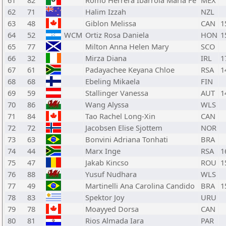
61
82
Romo Herrera Ibarrola Maria Fe
MEX
62
71
Halim Izzah
NZL
63
48
Giblon Melissa
CAN
1
64
52
WCM
Ortiz Rosa Daniela
HON
1
65
77
Milton Anna Helen Mary
SCO
66
32
Mirza Diana
IRL
1
67
61
Padayachee Keyana Chloe
RSA
1
68
68
Ebeling Mikaela
FIN
69
59
Stallinger Vanessa
AUT
1
70
86
Wang Alyssa
WLS
71
84
Tao Rachel Long-Xin
CAN
72
72
Jacobsen Elise Sjottem
NOR
73
63
Bonvini Adriana Tonhati
BRA
74
44
Marx Inge
RSA
1
75
47
Jakab Kincso
ROU
1
76
88
Yusuf Nudhara
WLS
77
49
Martinelli Ana Carolina Candido
BRA
1
78
83
Spektor Joy
URU
79
78
Moayyed Dorsa
CAN
80
81
Rios Almada Iara
PAR