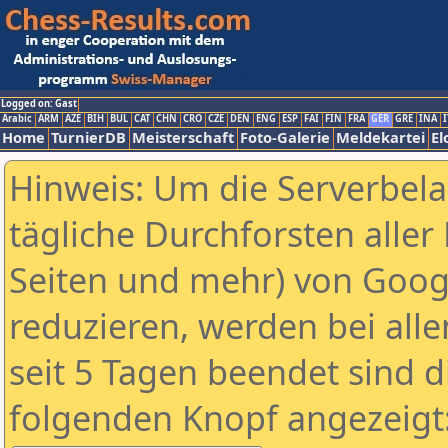
Logged on: Gast
Arabic
ARM
AZE
BIH
BUL
CAT
CHN
CRO
CZE
DEN
ENG
ESP
FAI
FIN
FRA
GER
GRE
INA
I
Home
TurnierDB
Meisterschaft
Foto-Galerie
Meldekartei
El
Hinweis: Um die Serverbel
tägliche Durchforsten aller 
Seiten und mehr) von Goog
reduzieren, werden bei alle
seit 5 Tagen beendet sind d
folgenden Knopf angezeigt