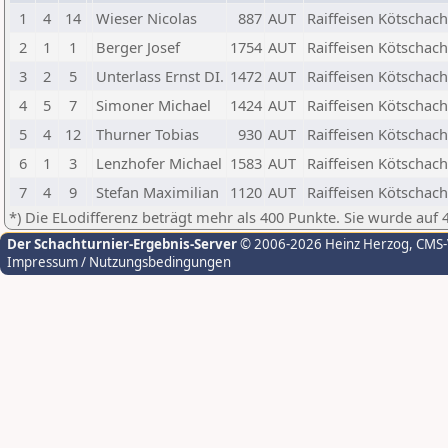
1
4
14
Wieser Nicolas
887
AUT
Raiffeisen Kötschac
2
1
1
Berger Josef
1754
AUT
Raiffeisen Kötschac
3
2
5
Unterlass Ernst DI.
1472
AUT
Raiffeisen Kötschac
4
5
7
Simoner Michael
1424
AUT
Raiffeisen Kötschac
5
4
12
Thurner Tobias
930
AUT
Raiffeisen Kötschac
6
1
3
Lenzhofer Michael
1583
AUT
Raiffeisen Kötschac
7
4
9
Stefan Maximilian
1120
AUT
Raiffeisen Kötschac
*) Die ELodifferenz beträgt mehr als 400 Punkte. Sie wurde auf 
Der Schachturnier-Ergebnis-Server
© 2006-2026 Heinz Herzog
, CMS
Impressum / Nutzungsbedingungen