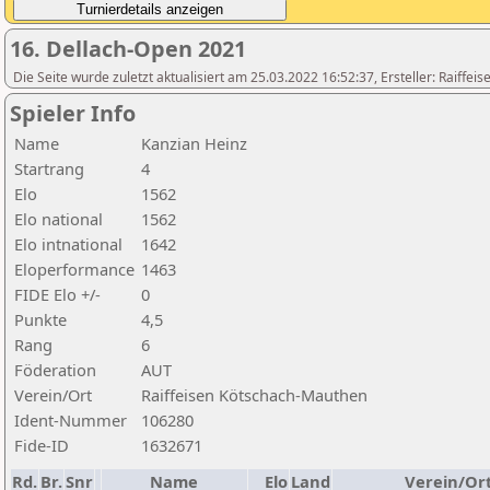
16. Dellach-Open 2021
Die Seite wurde zuletzt aktualisiert am 25.03.2022 16:52:37, Ersteller: Raiffe
Spieler Info
Name
Kanzian Heinz
Startrang
4
Elo
1562
Elo national
1562
Elo intnational
1642
Eloperformance
1463
FIDE Elo +/-
0
Punkte
4,5
Rang
6
Föderation
AUT
Verein/Ort
Raiffeisen Kötschach-Mauthen
Ident-Nummer
106280
Fide-ID
1632671
Rd.
Br.
Snr
Name
Elo
Land
Verein/Or