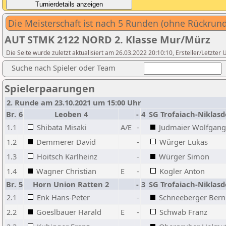
Die Meisterschaft ist nach 5 Runden (ohne Rückrun
AUT STMK 2122 NORD 2. Klasse Mur/Mürz
Die Seite wurde zuletzt aktualisiert am 26.03.2022 20:10:10, Ersteller/Letzter
Suche nach Spieler oder Team
Spielerpaarungen
2. Runde am 23.10.2021 um 15:00 Uhr
Br.
6
Leoben 4
-
4
SG Trofaiach-Niklasd
1.1
Shibata Misaki
A/E
-
Judmaier Wolfgang
1.2
Demmerer David
-
Würger Lukas
1.3
Hoitsch Karlheinz
-
Würger Simon
1.4
Wagner Christian
E
-
Kogler Anton
Br.
5
Horn Union Ratten 2
-
3
SG Trofaiach-Niklasd
2.1
Enk Hans-Peter
-
Schneeberger Bern
2.2
Goeslbauer Harald
E
-
Schwab Franz