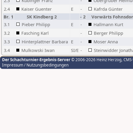
2.3
Kubinger Franz
-
Obergruber Helmu
2.4
Kaiser Guenter
E
-
Kafrda Günter
Br.
1
SK Kindberg 2
-
2
Vorwärts Fohnsdor
3.1
Pieber Philipp
E
-
Hallmann Kurt
3.2
Fasching Karl
-
Berger Philipp
3.3
Hinterplattner Barbara
E
-
Moser Anna
3.4
Mulkowski Iwan
SI/E
-
Steinwidder Jonat
Der Schachturnier-Ergebnis-Server
© 2006-2026 Heinz Herzog
, CMS
Impressum / Nutzungsbedingungen