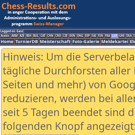
Logged on: Gast
Arabic
ARM
AZE
BIH
BUL
CAT
CHN
CRO
CZE
DEN
ENG
ESP
FAI
FIN
FRA
GER
GRE
INA
I
Home
TurnierDB
Meisterschaft
Foto-Galerie
Meldekartei
El
Hinweis: Um die Serverbel
tägliche Durchforsten aller 
Seiten und mehr) von Goog
reduzieren, werden bei alle
seit 5 Tagen beendet sind d
folgenden Knopf angezeigt