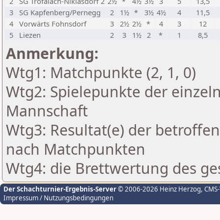
2
SG Trofaiach-Niklasdorf 2
2½
*
4½
3½
3
5
13,5
3
SG Kapfenberg/Pernegg
2
1½
*
3½
4½
4
11,5
4
Vorwärts Fohnsdorf
3
2½
2½
*
4
3
12
5
Liezen
2
3
1½
2
*
1
8,5
Anmerkung:
Wtg1: Matchpunkte (2, 1, 0)
Wtg2: Spielepunkte der einzeln
Mannschaft
Wtg3: Resultat(e) der betroff
nach Matchpunkten
Wtg4: die Brettwertung des ge
Der Schachturnier-Ergebnis-Server
© 2006-2026 Heinz Herzog
, CMS
Impressum / Nutzungsbedingungen