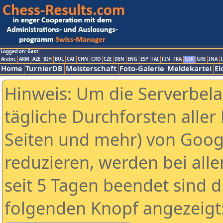
Logged on: Gast
Arabic
ARM
AZE
BIH
BUL
CAT
CHN
CRO
CZE
DEN
ENG
ESP
FAI
FIN
FRA
GER
GRE
INA
I
Home
TurnierDB
Meisterschaft
Foto-Galerie
Meldekartei
El
Hinweis: Um die Serverbel
tägliche Durchforsten aller 
Seiten und mehr) von Goog
reduzieren, werden bei alle
seit 5 Tagen beendet sind d
folgenden Knopf angezeigt