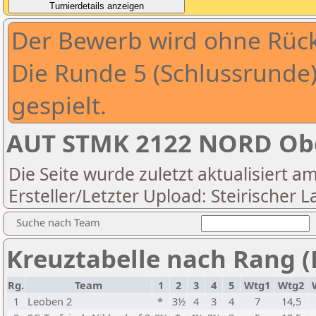
Der Bewerb wird ohne Rüc
Die Runde 5 (Schlussrunde)
gespielt.
AUT STMK 2122 NORD Ober
Die Seite wurde zuletzt aktualisiert a
Ersteller/Letzter Upload: Steirischer
Suche nach Team
Kreuztabelle nach Rang (
Rg.
Team
1
2
3
4
5
Wtg1
Wtg2
1
Leoben 2
*
3½
4
3
4
7
14,5