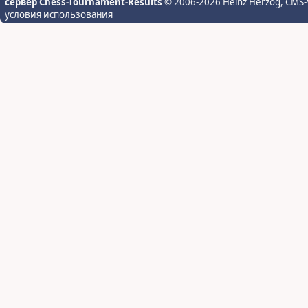
сервер Chess-Tournament-Results
© 2006-2026 Heinz Herzog
, CMS-
условия использования