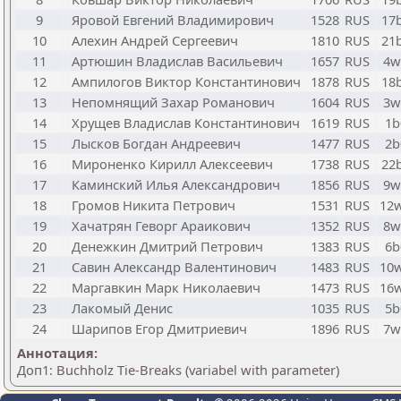
9
Яровой Евгений Владимирович
1528
RUS
17
10
Алехин Андрей Сергеевич
1810
RUS
21
11
Артюшин Владислав Васильевич
1657
RUS
4w
12
Ампилогов Виктор Константинович
1878
RUS
18
13
Непомнящий Захар Романович
1604
RUS
3w
14
Хрущев Владислав Константинович
1619
RUS
1b
15
Лысков Богдан Андреевич
1477
RUS
2b
16
Мироненко Кирилл Алексеевич
1738
RUS
22
17
Каминский Илья Александрович
1856
RUS
9w
18
Громов Никита Петрович
1531
RUS
12
19
Хачатрян Геворг Араикович
1352
RUS
8w
20
Денежкин Дмитрий Петрович
1383
RUS
6b
21
Савин Александр Валентинович
1483
RUS
10
22
Маргавкин Марк Николаевич
1473
RUS
16
23
Лакомый Денис
1035
RUS
5b
24
Шарипов Егор Дмитриевич
1896
RUS
7w
Аннотация:
Доп1: Buchholz Tie-Breaks (variabel with parameter)