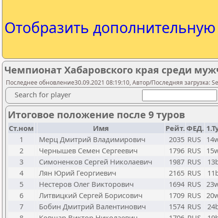
Отобразить дополнительну
Чемпионат Хабаровского края среди му
Последнее обновление30.09.2021 08:19:10, Автор/Последняя загрузка: Seme
Search for player
Итоговое положение после 9 туров
Ст.ном
Имя
Рейт.
ФЕД.
1.Т
1
Мерц Дмитрий Владимирович
2035
RUS
14
2
Чернышев Семен Сергеевич
1796
RUS
15
3
Симоненков Сергей Николаевич
1987
RUS
13
4
Лян Юрий Георгиевич
2165
RUS
11
5
Нестеров Олег Викторович
1694
RUS
23
6
Литвицкий Сергей Борисович
1709
RUS
20
7
Бобин Дмитрий Валентинович
1574
RUS
24
8
Ковшар Виктор Николаевич
1706
RUS
19