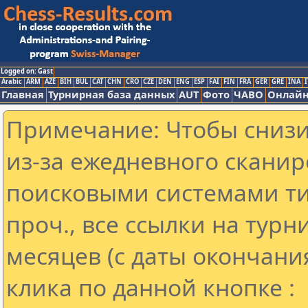
Logged on: Gast
Arabic
ARM
AZE
BIH
BUL
CAT
CHN
CRO
CZE
DEN
ENG
ESP
FAI
FIN
FRA
GER
GRE
INA
I
Главная
Турнирная база данных
AUT
Фото
ЧАВО
Онлайн
Примечание: Чтобы снизит
из-за ежедневного сканир
поисковыми системами ти
проч., все ссылки на тур
месяцев (с даты окончани
клика по данной кнопке :