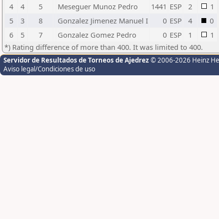
4
4
5
Meseguer Munoz Pedro
1441
ESP
2
1
5
3
8
Gonzalez Jimenez Manuel I
0
ESP
4
0
6
5
7
Gonzalez Gomez Pedro
0
ESP
1
1
*) Rating difference of more than 400. It was limited to 400.
Servidor de Resultados de Torneos de Ajedrez
© 2006-2026 Heinz H
Aviso legal/Condiciones de uso