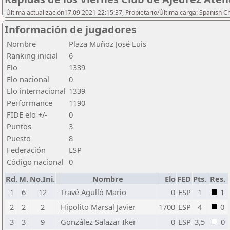
Última actualización17.09.2021 22:15:37, Propietario/Última carga: Spanish C
Información de jugadores
Nombre
Plaza Muñoz José Luis
Ranking inicial
6
Elo
1339
Elo nacional
0
Elo internacional
1339
Performance
1190
FIDE elo +/-
0
Puntos
3
Puesto
8
Federación
ESP
Código nacional
0
Rd.
M.
No.Ini.
Nombre
Elo
FED
Pts.
Res.
1
6
12
Travé Agulló Mario
0
ESP
1
1
2
2
2
Hipolito Marsal Javier
1700
ESP
4
0
3
3
9
González Salazar Iker
0
ESP
3,5
0