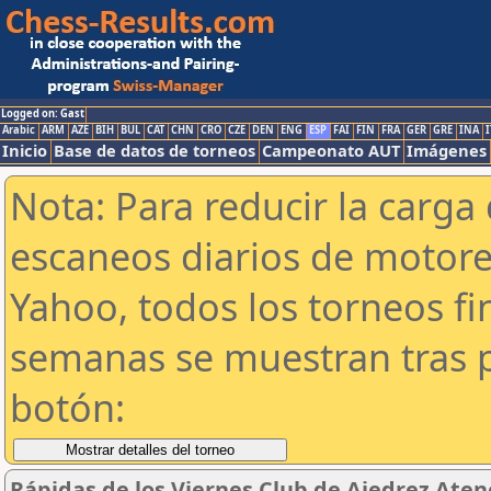
Logged on: Gast
Arabic
ARM
AZE
BIH
BUL
CAT
CHN
CRO
CZE
DEN
ENG
ESP
FAI
FIN
FRA
GER
GRE
INA
I
Inicio
Base de datos de torneos
Campeonato AUT
Imágenes
Nota: Para reducir la carga 
escaneos diarios de motor
Yahoo, todos los torneos f
semanas se muestran tras p
botón:
Rápidas de los Viernes Club de Ajedrez Aten