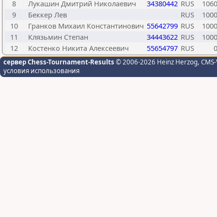
8
Лукашин Дмитрий Николаевич
34380442
RUS
106
9
Беккер Лев
RUS
100
10
Гранков Михаил Константинович
55642799
RUS
100
11
Клязьмин Степан
34443622
RUS
100
12
Костенко Никита Алексеевич
55654797
RUS
сервер Chess-Tournament-Results
© 2006-2026 Heinz Herzog
, CMS-
условия использования