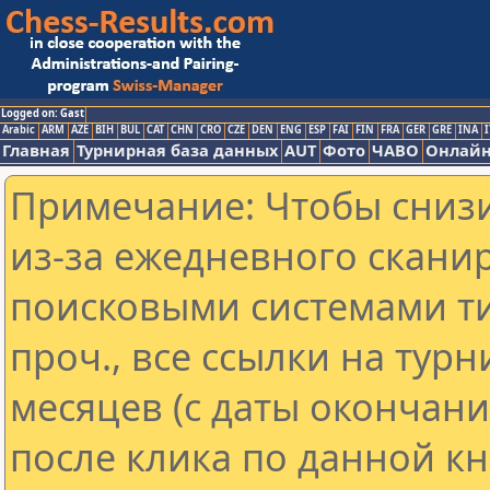
Logged on: Gast
Arabic
ARM
AZE
BIH
BUL
CAT
CHN
CRO
CZE
DEN
ENG
ESP
FAI
FIN
FRA
GER
GRE
INA
I
Главная
Турнирная база данных
AUT
Фото
ЧАВО
Онлайн
Примечание: Чтобы снизи
из-за ежедневного скани
поисковыми системами ти
проч., все ссылки на тур
месяцев (с даты окончан
после клика по данной кн