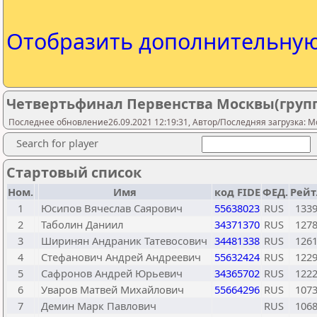
Отобразить дополнительну
Четвертьфинал Первенства Москвы(групп
Последнее обновление26.09.2021 12:19:31, Автор/Последняя загрузка: Mo
Search for player
Стартовый список
Ном.
Имя
код FIDE
ФЕД.
Рейт
1
Юсипов Вячеслав Саярович
55638023
RUS
133
2
Таболин Даниил
34371370
RUS
127
3
Ширинян Андраник Татевосович
34481338
RUS
126
4
Стефанович Андрей Андреевич
55632424
RUS
122
5
Сафронов Андрей Юрьевич
34365702
RUS
122
6
Уваров Матвей Михайлович
55664296
RUS
107
7
Демин Марк Павлович
RUS
106