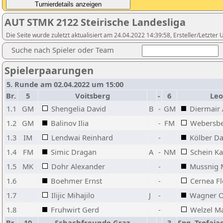
AUT STMK 2122 Steirische Landesliga
Die Seite wurde zuletzt aktualisiert am 24.04.2022 14:39:58, Ersteller/Letzter
Suche nach Spieler oder Team
Spielerpaarungen
5. Runde am 02.04.2022 um 15:00
Br.
5
Voitsberg
-
6
Le
1.1
GM
Shengelia David
B
-
GM
Diermair
1.2
GM
Balinov Ilia
-
FM
Webersbe
1.3
IM
Lendwai Reinhard
-
Kölber Da
1.4
FM
Simic Dragan
A
-
NM
Schein Ka
1.5
MK
Dohr Alexander
-
Mussnig 
1.6
Boehmer Ernst
-
Cernea Fl
1.7
Ilijic Mihajilo
J
-
Wagner O
1.8
Fruhwirt Gerd
-
Welzel M
Br.
10
Schachfreunde Graz
-
3
Spg. Trofaia