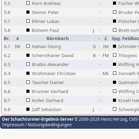
5.5
Korn Andreas
-
Fischer W
5.6
Steiner Peter
-
Bruder Pe
5.7
Ellmer Lukas
-
Pötscher 
5.8
Böheim Paul
J
-
Brett nich
Br.
4
Bärnbach
-
2
Spg. Feldba
6.1
IM
Halvax Georg
G
-
IM
Schnider 
6.2
Schernthaner David
B
-
FM
Trbojevic
6.3
Bratko Alexander
-
Wilfling
6.4
Strohmeier Christian
-
Mk
Horvath 
6.5
Taucher Daniel
-
Gutmann 
6.6
Brunner Gerhard
-
Wilfling 
6.7
Koller Gerhard
-
Kroell Ha
6.8
Zaff Sebastian
J
-
Schweigle
Der Schachturnier-Ergebnis-Server
© 2006-2026 Heinz Herzog
, CMS
Impressum / Nutzungsbedingungen