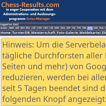
Logged on: Gast
Arabic
ARM
AZE
BIH
BUL
CAT
CHN
CRO
CZE
DEN
ENG
ESP
FAI
FIN
FRA
GER
GRE
INA
I
Home
TurnierDB
Meisterschaft
Foto-Galerie
Meldekartei
El
Hinweis: Um die Serverbel
tägliche Durchforsten aller 
Seiten und mehr) von Goog
reduzieren, werden bei alle
seit 5 Tagen beendet sind d
folgenden Knopf angezeigt