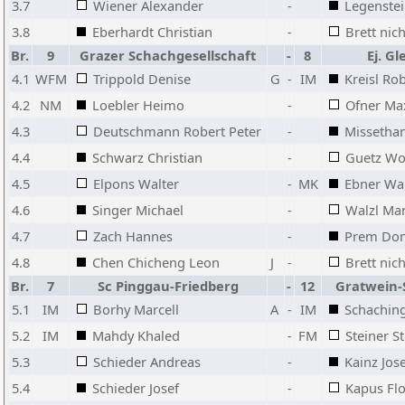
3.7
Wiener Alexander
-
Legenstei
3.8
Eberhardt Christian
-
Brett nich
Br.
9
Grazer Schachgesellschaft
-
8
Ej. Gl
4.1
WFM
Trippold Denise
G
-
IM
Kreisl Ro
4.2
NM
Loebler Heimo
-
Ofner Ma
4.3
Deutschmann Robert Peter
-
Missetha
4.4
Schwarz Christian
-
Guetz Wo
4.5
Elpons Walter
-
MK
Ebner Wal
4.6
Singer Michael
-
Walzl Mar
4.7
Zach Hannes
-
Prem Dom
4.8
Chen Chicheng Leon
J
-
Brett nich
Br.
7
Sc Pinggau-Friedberg
-
12
Gratwein-
5.1
IM
Borhy Marcell
A
-
IM
Schachin
5.2
IM
Mahdy Khaled
-
FM
Steiner S
5.3
Schieder Andreas
-
Kainz Jos
5.4
Schieder Josef
-
Kapus Flo