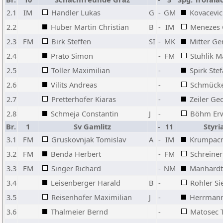
2.1
IM
Handler Lukas
G
-
GM
Kovacevic
2.2
Huber Martin Christian
B
-
IM
Menezes 
2.3
FM
Birk Steffen
SI
-
MK
Mitter Ge
2.4
Prato Simon
-
FM
Stuhlik M
2.5
Toller Maximilian
-
Spirk Ste
2.6
Vilits Andreas
-
Schmücke
2.7
Pretterhofer Kiaras
-
Zeiler Ge
2.8
Schmeja Constantin
J
-
Böhm Erw
Br.
1
Sv Gamlitz
-
11
Styri
3.1
FM
Gruskovnjak Tomislav
A
-
IM
Krumpac
3.2
FM
Benda Herbert
-
FM
Schreiner 
3.3
FM
Singer Richard
-
NM
Manhard
3.4
Leisenberger Harald
B
-
Rohler Si
3.5
Reisenhofer Maximilian
J
-
Herrmann
3.6
Thalmeier Bernd
-
Matosec