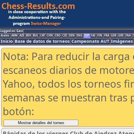
Logged on: Gast
Arabic
ARM
AZE
BIH
BUL
CAT
CHN
CRO
CZE
DEN
ENG
ESP
FAI
FIN
FRA
GER
GRE
INA
I
Inicio
Base de datos de torneos
Campeonato AUT
Imágenes
Nota: Para reducir la carga 
escaneos diarios de motor
Yahoo, todos los torneos f
semanas se muestran tras p
botón:
Rápidas de los viernes Club de Ajedrez Aten