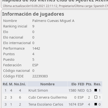
Última actualización10.09.2021 22:11:12, Propietario/Última carga: Spanish C
Información de jugadores
Nombre
Palmero Cuevas Miguel A
Ranking inicial
9
Elo
0
Elo nacional
0
Elo internacional
0
Performance
1442
Puntos
4
Puesto
5
Federación
ESP
Código nacional
0
Código FIDE
22239383
Rd.
M.
No.Ini.
Nombre
Elo
FED
Pts.
Res.
1
4
4
Kruit Simon
1580
NED
0,5
1
2
3
6
Cubi Cervera Guillermo
0
ESP
2
1
3
1
2
Tena Escolano Carlos
1674
ESP
4
0