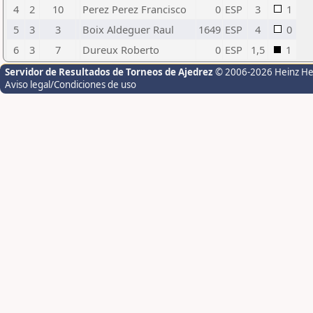
4
2
10
Perez Perez Francisco
0
ESP
3
1
5
3
3
Boix Aldeguer Raul
1649
ESP
4
0
6
3
7
Dureux Roberto
0
ESP
1,5
1
Servidor de Resultados de Torneos de Ajedrez
© 2006-2026 Heinz H
Aviso legal/Condiciones de uso