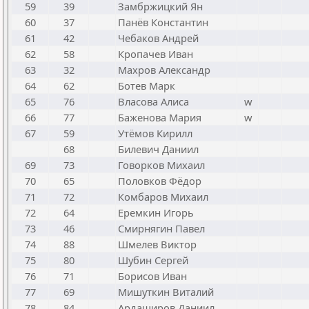
59
39
Замбржицкий Ян
60
37
Панёв Константин
61
42
Чебаков Андрей
62
58
Кропачев Иван
63
32
Махров Александр
64
62
Ботев Марк
65
76
Власова Алиса
w
66
77
Баженова Мария
w
67
59
Утёмов Кирилл
68
Билевич Даниил
69
73
Говорков Михаил
70
65
Половков Фёдор
71
72
Комбаров Михаил
72
64
Еремкин Игорь
73
46
Смирнягин Павел
74
88
Шмелев Виктор
75
80
Шубин Сергей
76
71
Борисов Иван
77
69
Мишуткин Виталий
78
84
Ардаширов Даниил