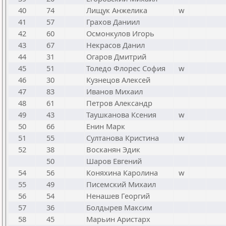
40
74
Лищук Анжелика
w
41
57
Грахов Даниил
42
60
Осмонкулов Игорь
43
67
Некрасов Данил
44
31
Огаров Дмитрий
45
51
Толедо Флорес София
w
46
30
Кузнецов Алексей
47
83
Иванов Михаил
48
61
Петров Александр
49
43
Таушканова Ксения
w
50
66
Енин Марк
51
55
Султанова Кристина
w
52
38
Восканян Эдик
50
Шаров Евгений
54
56
Коняхина Каролина
w
55
49
Писемский Михаил
56
54
Ненашев Георгий
57
36
Болдырев Максим
58
45
Марьин Аристарх