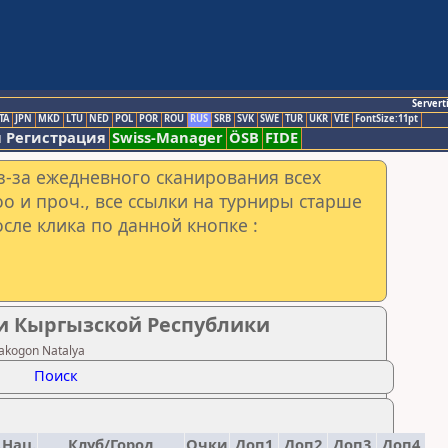
Servert
TA
JPN
MKD
LTU
NED
POL
POR
ROU
RUS
SRB
SVK
SWE
TUR
UKR
VIE
FontSize:11pt
 Регистрация
Swiss-Manager
ÖSB
FIDE
з-за ежедневного сканирования всех
o и проч., все ссылки на турниры старше
сле клика по данной кнопке :
ти Кыргызской Республики
akogon Natalya
Поиск
.Нац.
Клуб/Город
Очки
Доп1
Доп2
Доп3
Доп4