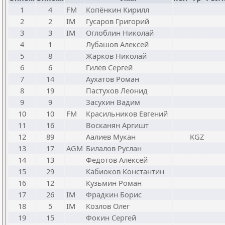
1
4
FM
Копёнкин Кирилл
2
2
IM
Гусаров Григорий
3
3
IM
Оглоблин Николай
4
1
Лубашов Алексей
5
8
Жарков Николай
6
6
Гилёв Сергей
7
14
Аухатов Роман
8
19
Пастухов Леонид
9
9
Засухин Вадим
10
10
FM
Красильников Евгений
11
16
Восканян Аргишт
12
89
Аалиев Мукан
KGZ
13
17
AGM
Билалов Руслан
14
13
Федотов Алексей
15
29
Кабиоков Константин
16
12
Кузьмин Роман
17
26
IM
Фрадкин Борис
18
5
IM
Козлов Олег
19
15
Фокин Сергей