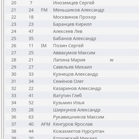
20
7
Иноземцев Сергей
21
24
FM
Меньшиков Александр
22
18
Москвинов Прохор
23
23
Баранцев Кирилл
24
47
Алексеев Лев
25
35
Бабанов Александр
26
11
IM
Позин Сергей
27
25
Аввакумов Максим
28
21
Лапина Мария
w
29
27
Савельев Михаил
30
33
Кузнецов Александр
31
34
Семёнов Олег
32
22
Казаринов Александр
33
41
Ватутин Глеб
34
52
Кузьмин Илья
35
28
Ширкунов Александр
36
63
Рукавишников Максим
37
40
AFM
Кенгуров Ярослав
38
44
Кожахметов Нурсултан
39
20
Егоровский Михаил