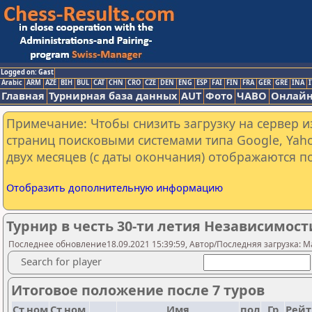
Logged on: Gast
Arabic
ARM
AZE
BIH
BUL
CAT
CHN
CRO
CZE
DEN
ENG
ESP
FAI
FIN
FRA
GER
GRE
INA
I
Главная
Турнирная база данных
AUT
Фото
ЧАВО
Онлайн
Примечание: Чтобы снизить загрузку на сервер и
страниц поисковыми системами типа Google, Yaho
двух месяцев (с даты окончания) отображаются по
Отобразить дополнительную информацию
Турнир в честь 30-ти летия Независимос
Последнее обновление18.09.2021 15:39:59, Автор/Последняя загрузка: M
Search for player
Итоговое положение после 7 туров
Ст.ном
Ст.ном.
Имя
пол
Гр
Рейт