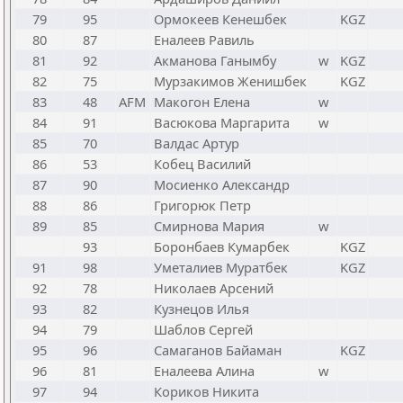
79
95
Ормокеев Кенешбек
KGZ
80
87
Еналеев Равиль
81
92
Акманова Ганымбу
w
KGZ
82
75
Мурзакимов Женишбек
KGZ
83
48
AFM
Макогон Елена
w
84
91
Васюкова Маргарита
w
85
70
Валдас Артур
86
53
Кобец Василий
87
90
Мосиенко Александр
88
86
Григорюк Петр
89
85
Смирнова Мария
w
93
Боронбаев Кумарбек
KGZ
91
98
Уметалиев Муратбек
KGZ
92
78
Николаев Арсений
93
82
Кузнецов Илья
94
79
Шаблов Сергей
95
96
Самаганов Байаман
KGZ
96
81
Еналеева Алина
w
97
94
Кориков Никита