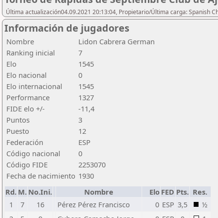
Última actualización04.09.2021 20:13:04, Propietario/Última carga: Spanish C
Información de jugadores
Nombre
Lidon Cabrera German
Ranking inicial
7
Elo
1545
Elo nacional
0
Elo internacional
1545
Performance
1327
FIDE elo +/-
-11,4
Puntos
3
Puesto
12
Federación
ESP
Código nacional
0
Código FIDE
2253070
Fecha de nacimiento
1930
Rd.
M.
No.Ini.
Nombre
Elo
FED
Pts.
Res.
1
7
16
Pérez Pérez Francisco
0
ESP
3,5
½