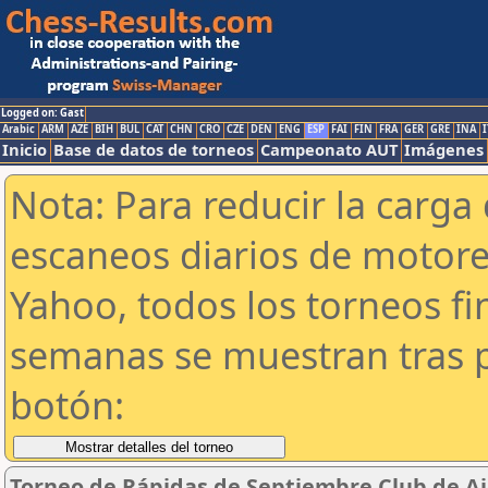
Logged on: Gast
Arabic
ARM
AZE
BIH
BUL
CAT
CHN
CRO
CZE
DEN
ENG
ESP
FAI
FIN
FRA
GER
GRE
INA
I
Inicio
Base de datos de torneos
Campeonato AUT
Imágenes
Nota: Para reducir la carga 
escaneos diarios de motor
Yahoo, todos los torneos f
semanas se muestran tras p
botón:
Torneo de Rápidas de Septiembre Club de Aj