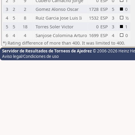
2
5
9
Cubero Camacho Jorge
0
ESP
0
1
3
2
2
Gomez Alonso Oscar
1728
ESP
5
0
4
5
8
Ruiz Garcia Jose Luis Ii
1532
ESP
3
½
5
5
18
Torres Soler Victor
0
ESP
3
1
6
4
4
Sanjose Colomina Arturo
1699
ESP
4
0
*) Rating difference of more than 400. It was limited to 400.
Servidor de Resultados de Torneos de Ajedrez
© 2006-2026 Heinz H
Aviso legal/Condiciones de uso