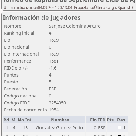
Última actualización04.09.2021 20:13:04, Propietario/Última carga: Spanish C
Información de jugadores
Nombre
Sanjose Colomina Arturo
Ranking inicial
4
Elo
1699
Elo nacional
0
Elo internacional
1699
Performance
1581
FIDE elo +/-
-1,6
Puntos
4
Puesto
5
Federación
ESP
Código nacional
0
Código FIDE
2254050
Fecha de nacimiento
1954
Rd.
M.
No.Ini.
Nombre
Elo
FED
Pts.
Res.
1
4
13
Gonzalez Gomez Pedro
0
ESP
1
1