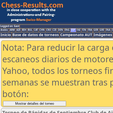
Logged on: Gast
Arabic
ARM
AZE
BIH
BUL
CAT
CHN
CRO
CZE
DEN
ENG
ESP
FAI
FIN
FRA
GER
GRE
INA
I
Inicio
Base de datos de torneos
Campeonato AUT
Imágenes
Nota: Para reducir la carga 
escaneos diarios de motor
Yahoo, todos los torneos f
semanas se muestran tras p
botón:
Torneo de Rápidas de Septiembre Club de Aj