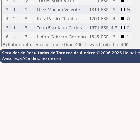
2
4
18
Torres Soler Victor
0
ESP
3
1
3
1
1
Diez Machin Vicente
1819
ESP
5
½
4
2
3
Ruiz Pardo Claudia
1700
ESP
4
½
5
1
5
Tena Escolano Carlos
1674
ESP
4,5
0
6
4
7
Lidon Cabrera German
1545
ESP
3
1
*) Rating difference of more than 400. It was limited to 400.
Servidor de Resultados de Torneos de Ajedrez
© 2006-2026 Heinz H
Aviso legal/Condiciones de uso