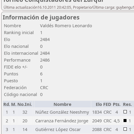
Última actualización16.10.2011 20:42:05, Propietario/Última carga: guybengu
Información de jugadores
Nombre
Valdés Romero Leonardo
Ranking inicial
1
Elo
2484
Elo nacional
0
Elo internacional
2484
Performance
2486
FIDE elo +/-
0
Puntos
6
Puesto
1
Federación
CRC
Código nacional
0
Rd.
M.
No.Ini.
Nombre
Elo
FED
Pts.
Res.
1
1
32
Núñez González Neeshmy
1834
CRC
4
1
2
1
20
Carranza Fernández Jorge
2049
CRC
4,5
1
3
1
14
Gutiérrez López Oscar
2088
CRC
4
1