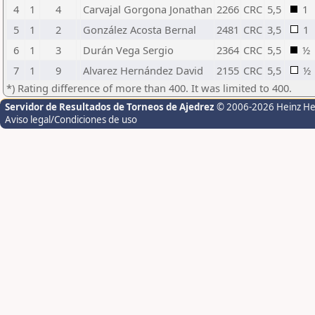
4
1
4
Carvajal Gorgona Jonathan
2266
CRC
5,5
1
5
1
2
González Acosta Bernal
2481
CRC
3,5
1
6
1
3
Durán Vega Sergio
2364
CRC
5,5
½
7
1
9
Alvarez Hernández David
2155
CRC
5,5
½
*) Rating difference of more than 400. It was limited to 400.
Servidor de Resultados de Torneos de Ajedrez
© 2006-2026 Heinz H
Aviso legal/Condiciones de uso