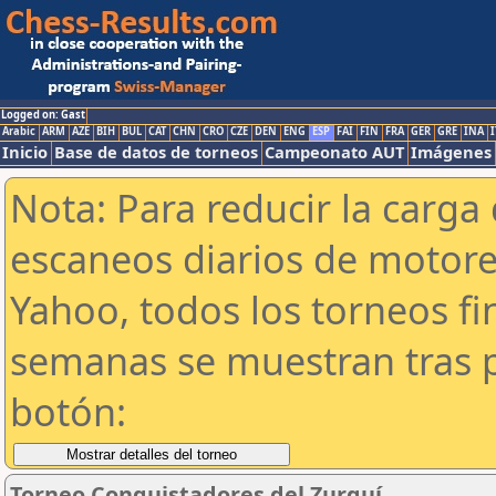
Logged on: Gast
Arabic
ARM
AZE
BIH
BUL
CAT
CHN
CRO
CZE
DEN
ENG
ESP
FAI
FIN
FRA
GER
GRE
INA
I
Inicio
Base de datos de torneos
Campeonato AUT
Imágenes
Nota: Para reducir la carga 
escaneos diarios de motor
Yahoo, todos los torneos f
semanas se muestran tras p
botón:
Torneo Conquistadores del Zurquí