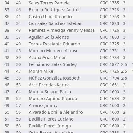
34
43
Salas Torres Pamela
CRC
1755
3
35
46
Bonilla Rodríguez Andrés
CRC
1728
3
36
41
Castro Ulloa Rolando
CRC
1763
3
37
34
González Sánchez Esteban
CRC
1823
3
38
48
Ramírez Almeciga Yenny Melissa
CRC
1726
3
39
37
Aguilar Solís Alonso
CRC
1803
3
40
49
Torres Escalante Eduardo
CRC
1725
3
41
45
Moreno Montero Alonso
CRC
1751
3
42
39
Acuña Arias Minor
CRC
1784
3
43
30
Fernández Salas Shirley
CRC
1877
2,5
44
47
Moran Mike
CRC
1726
2,5
45
38
Núñez González Josebeth
CRC
1794
2,5
46
53
Arce Prendas Karina
CRC
1651
2
47
64
Murillo Solano Paula
CRC
1600
2
48
55
Moreno Aquino Ricardo
CRC
1634
2
49
57
Alvarez Jimmy
CRC
1600
2
50
56
Alvarado Bonilla Alejandro
CRC
1600
2
51
59
Badilla Flores Luciano
CRC
1600
2
52
58
Badilla Flores Indigo
CRC
1600
2
53
50
Ortiz Benavidez Víctor
CRC
1713
2