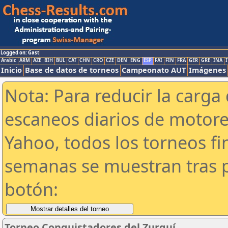
Logged on: Gast
Arabic
ARM
AZE
BIH
BUL
CAT
CHN
CRO
CZE
DEN
ENG
ESP
FAI
FIN
FRA
GER
GRE
INA
I
Inicio
Base de datos de torneos
Campeonato AUT
Imágenes
Nota: Para reducir la carga 
escaneos diarios de motor
Yahoo, todos los torneos f
semanas se muestran tras p
botón:
Torneo Conquistadores del Zurquí