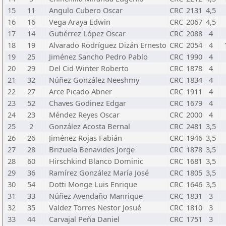
15
11
Angulo Cubero Oscar
CRC
2131
4,5
16
16
Vega Araya Edwin
CRC
2067
4,5
17
14
Gutiérrez López Oscar
CRC
2088
4
18
19
Alvarado Rodríguez Dizán Ernesto
CRC
2054
4
19
25
Jiménez Sancho Pedro Pablo
CRC
1990
4
20
29
Del Cid Winter Roberto
CRC
1878
4
21
32
Núñez González Neeshmy
CRC
1834
4
22
27
Arce Picado Abner
CRC
1911
4
23
52
Chaves Godinez Edgar
CRC
1679
4
24
23
Méndez Reyes Oscar
CRC
2000
4
25
2
González Acosta Bernal
CRC
2481
3,5
26
26
Jiménez Rojas Fabián
CRC
1946
3,5
27
28
Brizuela Benavides Jorge
CRC
1878
3,5
28
60
Hirschkind Blanco Dominic
CRC
1681
3,5
29
36
Ramírez González María José
CRC
1805
3,5
30
54
Dotti Monge Luis Enrique
CRC
1646
3,5
31
33
Núñez Avendaño Manrique
CRC
1831
3
32
35
Valdez Torres Nestor Josué
CRC
1810
3
33
44
Carvajal Peña Daniel
CRC
1751
3