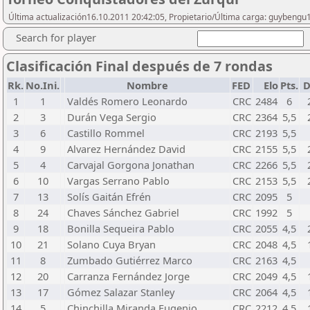
Última actualización16.10.2011 20:42:05, Propietario/Última carga: guybengu
Search for player
Clasificación Final después de 7 rondas
Rk.
No.Ini.
Nombre
FED
Elo
Pts.
D
1
1
Valdés Romero Leonardo
CRC
2484
6
2
3
Durán Vega Sergio
CRC
2364
5,5
3
6
Castillo Rommel
CRC
2193
5,5
4
9
Alvarez Hernández David
CRC
2155
5,5
5
4
Carvajal Gorgona Jonathan
CRC
2266
5,5
6
10
Vargas Serrano Pablo
CRC
2153
5,5
7
13
Solís Gaitán Efrén
CRC
2095
5
8
24
Chaves Sánchez Gabriel
CRC
1992
5
9
18
Bonilla Sequeira Pablo
CRC
2055
4,5
10
21
Solano Cuya Bryan
CRC
2048
4,5
11
8
Zumbado Gutiérrez Marco
CRC
2163
4,5
12
20
Carranza Fernández Jorge
CRC
2049
4,5
13
17
Gómez Salazar Stanley
CRC
2064
4,5
14
5
Chinchilla Miranda Eugenio
CRC
2212
4,5