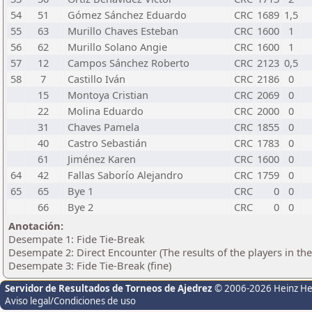
54
51
Gómez Sánchez Eduardo
CRC
1689
1,5
55
63
Murillo Chaves Esteban
CRC
1600
1
56
62
Murillo Solano Angie
CRC
1600
1
57
12
Campos Sánchez Roberto
CRC
2123
0,5
58
7
Castillo Iván
CRC
2186
0
15
Montoya Cristian
CRC
2069
0
22
Molina Eduardo
CRC
2000
0
31
Chaves Pamela
CRC
1855
0
40
Castro Sebastián
CRC
1783
0
61
Jiménez Karen
CRC
1600
0
64
42
Fallas Saborío Alejandro
CRC
1759
0
65
65
Bye 1
CRC
0
0
66
Bye 2
CRC
0
0
Anotación:
Desempate 1: Fide Tie-Break
Desempate 2: Direct Encounter (The results of the players in th
Desempate 3: Fide Tie-Break (fine)
Servidor de Resultados de Torneos de Ajedrez
© 2006-2026 Heinz H
Aviso legal/Condiciones de uso