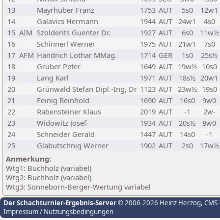
13
Mayrhuber Franz
1753
AUT
5s0
12w1
14
Galavics Hermann
1944
AUT
24w1
4s0
15
AIM
Szolderits Guenter Dr.
1927
AUT
6s0
11w½
16
Schinnerl Werner
1975
AUT
21w1
7s0
17
AFM
Handrich Lothar MMag.
1714
GER
1s0
25s½
18
Gruber Peter
1649
AUT
19w½
10s0
19
Lang Karl
1971
AUT
18s½
20w1
20
Grünwald Stefan Dipl.-Ing, Dr
1123
AUT
23w½
19s0
21
Feinig Reinhold
1690
AUT
16s0
9w0
22
Rabensteiner Klaus
2019
AUT
-1
2w-
23
Widowitz Josef
1934
AUT
20s½
8w0
24
Schneider Gerald
1447
AUT
14s0
-1
25
Glabutschnig Werner
1902
AUT
2s0
17w½
Anmerkung:
Wtg1: Buchholz (variabel)
Wtg2: Buchholz (variabel)
Wtg3: Sonneborn-Berger-Wertung variabel
Der Schachturnier-Ergebnis-Server
© 2006-2026 Heinz Herzog
, CMS
Impressum / Nutzungsbedingungen