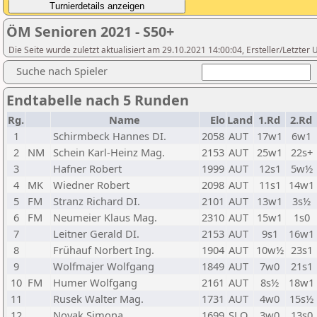
ÖM Senioren 2021 - S50+
Die Seite wurde zuletzt aktualisiert am 29.10.2021 14:00:04, Ersteller/Letz
Suche nach Spieler
Endtabelle nach 5 Runden
Rg.
Name
Elo
Land
1.Rd
2.Rd
1
Schirmbeck Hannes DI.
2058
AUT
17w1
6w1
2
NM
Schein Karl-Heinz Mag.
2153
AUT
25w1
22s+
3
Hafner Robert
1999
AUT
12s1
5w½
4
MK
Wiedner Robert
2098
AUT
11s1
14w1
5
FM
Stranz Richard DI.
2101
AUT
13w1
3s½
6
FM
Neumeier Klaus Mag.
2310
AUT
15w1
1s0
7
Leitner Gerald DI.
2153
AUT
9s1
16w1
8
Frühauf Norbert Ing.
1904
AUT
10w½
23s1
9
Wolfmajer Wolfgang
1849
AUT
7w0
21s1
10
FM
Humer Wolfgang
2161
AUT
8s½
18w1
11
Rusek Walter Mag.
1731
AUT
4w0
15s½
12
Novak Simona
1699
SLO
3w0
13s0