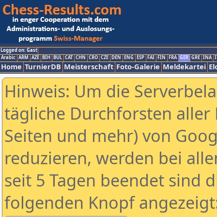
Logged on: Gast
Arabic
ARM
AZE
BIH
BUL
CAT
CHN
CRO
CZE
DEN
ENG
ESP
FAI
FIN
FRA
GER
GRE
INA
I
Home
TurnierDB
Meisterschaft
Foto-Galerie
Meldekartei
El
Hinweis: Um die Serverbel
tägliche Durchforsten aller 
Seiten und mehr) von Goog
reduzieren, werden bei alle
seit 5 Tagen beendet sind d
folgenden Knopf angezeigt