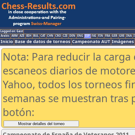
Logged on: Gast
Arabic
ARM
AZE
BIH
BUL
CAT
CHN
CRO
CZE
DEN
ENG
ESP
FAI
FIN
FRA
GER
GRE
INA
I
Inicio
Base de datos de torneos
Campeonato AUT
Imágenes
Nota: Para reducir la carga 
escaneos diarios de motor
Yahoo, todos los torneos f
semanas se muestran tras p
botón:
Campeonato de España de Veteranos 2011