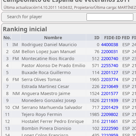
Última actualización14.10.2011 14:04:02, Propietario/Última carga: MARTÍ
Search for player
Ranking inicial
No.
Nombre
ID
FIDE-ID
FED
F
1
IM
Rodriguez Daniel Mauricio
0
4400038
ESP
2
2
GM
Bellon Lopez Juan Manuel
76
2200031
ESP
2
3
FM
Montecatine Rios Ricardo
512
2200740
ESP
2
4
Pastor Alonso De Prado Emilio
571
2255740
ESP
2
5
Buxade Roca Guillermo
114
2201127
ESP
2
6
FM
Serra Olives Tomas
1965
2203774
ESP
2
7
Estrada Martinez Cesar
226
2210649
ESP
2
8
NM
Anguera Maestro Jaime
1524
2201577
ESP
2
9
Monedero Gonzalez Josep
1826
2211939
ESP
2
10
CM
Serrano Marhuenda Salvador
717
2201429
ESP
2
11
Tejero Royo Fermin
1985
2209802
ESP
2
12
Hostalet Ferrer Pedro Enrique
316
2211661
ESP
2
13
Bombin Pinera Dionisio
102
2222590
ESP
2
14
Lopez Colon Francisco
435
2210959
ESP
2