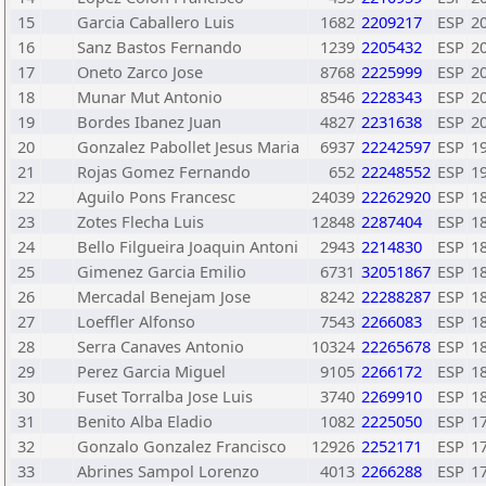
15
Garcia Caballero Luis
1682
2209217
ESP
2
16
Sanz Bastos Fernando
1239
2205432
ESP
2
17
Oneto Zarco Jose
8768
2225999
ESP
2
18
Munar Mut Antonio
8546
2228343
ESP
2
19
Bordes Ibanez Juan
4827
2231638
ESP
2
20
Gonzalez Pabollet Jesus Maria
6937
22242597
ESP
1
21
Rojas Gomez Fernando
652
22248552
ESP
1
22
Aguilo Pons Francesc
24039
22262920
ESP
1
23
Zotes Flecha Luis
12848
2287404
ESP
1
24
Bello Filgueira Joaquin Antoni
2943
2214830
ESP
1
25
Gimenez Garcia Emilio
6731
32051867
ESP
1
26
Mercadal Benejam Jose
8242
22288287
ESP
1
27
Loeffler Alfonso
7543
2266083
ESP
1
28
Serra Canaves Antonio
10324
22265678
ESP
1
29
Perez Garcia Miguel
9105
2266172
ESP
1
30
Fuset Torralba Jose Luis
3740
2269910
ESP
1
31
Benito Alba Eladio
1082
2225050
ESP
1
32
Gonzalo Gonzalez Francisco
12926
2252171
ESP
1
33
Abrines Sampol Lorenzo
4013
2266288
ESP
1