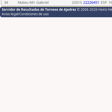
34
Mateu Mir Gabriel
23313
22226451
ESP
1
Servidor de Resultados de Torneos de Ajedrez
© 2006-2026 Heinz H
Aviso legal/Condiciones de uso