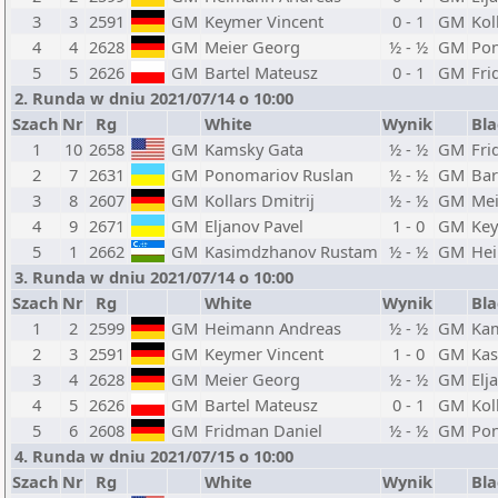
3
3
2591
GM
Keymer Vincent
0 - 1
GM
Kol
4
4
2628
GM
Meier Georg
½ - ½
GM
Pon
5
5
2626
GM
Bartel Mateusz
0 - 1
GM
Fri
2. Runda w dniu 2021/07/14 o 10:00
Szach
Nr
Rg
White
Wynik
Bla
1
10
2658
GM
Kamsky Gata
½ - ½
GM
Fri
2
7
2631
GM
Ponomariov Ruslan
½ - ½
GM
Bar
3
8
2607
GM
Kollars Dmitrij
½ - ½
GM
Mei
4
9
2671
GM
Eljanov Pavel
1 - 0
GM
Key
5
1
2662
GM
Kasimdzhanov Rustam
½ - ½
GM
He
3. Runda w dniu 2021/07/14 o 10:00
Szach
Nr
Rg
White
Wynik
Bla
1
2
2599
GM
Heimann Andreas
½ - ½
GM
Ka
2
3
2591
GM
Keymer Vincent
1 - 0
GM
Ka
3
4
2628
GM
Meier Georg
½ - ½
GM
Elj
4
5
2626
GM
Bartel Mateusz
0 - 1
GM
Kol
5
6
2608
GM
Fridman Daniel
½ - ½
GM
Pon
4. Runda w dniu 2021/07/15 o 10:00
Szach
Nr
Rg
White
Wynik
Bla