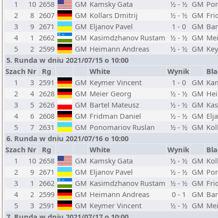
1
10
2658
GM
Kamsky Gata
½ - ½
GM
Pon
2
8
2607
GM
Kollars Dmitrij
½ - ½
GM
Fri
3
9
2671
GM
Eljanov Pavel
1 - 0
GM
Bar
4
1
2662
GM
Kasimdzhanov Rustam
½ - ½
GM
Mei
5
2
2599
GM
Heimann Andreas
½ - ½
GM
Key
5. Runda w dniu 2021/07/15 o 10:00
Szach
Nr
Rg
White
Wynik
Bla
1
3
2591
GM
Keymer Vincent
1 - 0
GM
Ka
2
4
2628
GM
Meier Georg
½ - ½
GM
He
3
5
2626
GM
Bartel Mateusz
½ - ½
GM
Ka
4
6
2608
GM
Fridman Daniel
½ - ½
GM
Elj
5
7
2631
GM
Ponomariov Ruslan
½ - ½
GM
Kol
6. Runda w dniu 2021/07/16 o 10:00
Szach
Nr
Rg
White
Wynik
Bla
1
10
2658
GM
Kamsky Gata
½ - ½
GM
Kol
2
9
2671
GM
Eljanov Pavel
½ - ½
GM
Pon
3
1
2662
GM
Kasimdzhanov Rustam
½ - ½
GM
Fri
4
2
2599
GM
Heimann Andreas
0 - 1
GM
Bar
5
3
2591
GM
Keymer Vincent
½ - ½
GM
Mei
7. Runda w dniu 2021/07/17 o 10:00