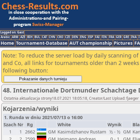
Logged on: Gast
Arabic
ARM
AZE
BIH
BUL
CAT
CHN
CRO
CZE
DEN
ENG
ESP
FAI
FIN
FRA
GER
GRE
INA
I
Home
Tournament-Database
AUT championship
Pictures
F
Note: To reduce the server load by daily scanning of 
and Co, all links for tournaments older than 2 weeks 
following button:
48. Internationale Dortmunder Schachtage 
Ostatnia aktualizacja strony18.07.2021 18:05:18, Creator/Last Upload: fjaeger
Kojarzenia/wyniki
1. Runda w dniu 2021/07/13 o 16:00
Szach
Nr
Rg
White
Wynik
Bla
1
1
2662
GM
Kasimdzhanov Rustam
½ - ½
GM
Ka
2
2
2599
GM
Heimann Andreas
0 - 1
GM
Elj