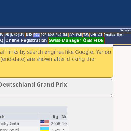
Servert
TA
JPN
MKD
LTU
NED
POL
POR
ROU
RUS
SRB
SVK
SWE
TUR
UKR
VIE
FontSize:11pt
AQ
Online Registration
Swiss-Manager
ÖSB
FIDE
all links by search engines like Google, Yahoo
(end-date) are shown after clicking the
Deutschland Grand Prix
ck
Rg
Nr
msky Gata
2658
10
anov Pavel
2671
9