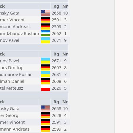
ck
Rg
Nr
msky Gata
2658
10
mer Vincent
2591
3
imann Andreas
2599
2
simdzhanov Rustam
2662
1
anov Pavel
2671
9
ck
Rg
Nr
anov Pavel
2671
9
lars Dmitrij
2607
8
omariov Ruslan
2631
7
dman Daniel
2608
6
tel Mateusz
2626
5
ck
Rg
Nr
msky Gata
2658
10
er Georg
2628
4
mer Vincent
2591
3
imann Andreas
2599
2