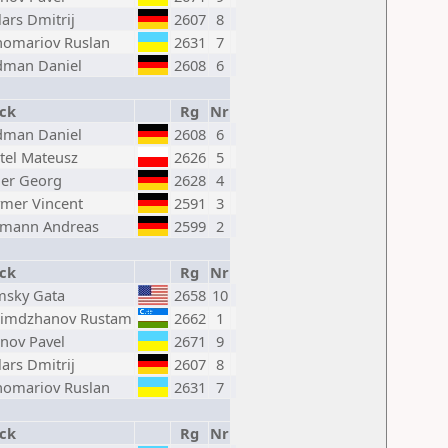
lars Dmitrij
2607
8
omariov Ruslan
2631
7
dman Daniel
2608
6
ck
Rg
Nr
dman Daniel
2608
6
tel Mateusz
2626
5
er Georg
2628
4
mer Vincent
2591
3
imann Andreas
2599
2
ck
Rg
Nr
msky Gata
2658
10
simdzhanov Rustam
2662
1
anov Pavel
2671
9
lars Dmitrij
2607
8
omariov Ruslan
2631
7
ck
Rg
Nr