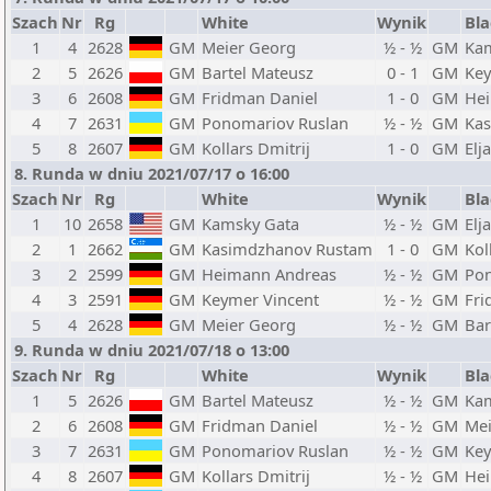
Szach
Nr
Rg
White
Wynik
Bla
1
4
2628
GM
Meier Georg
½ - ½
GM
Ka
2
5
2626
GM
Bartel Mateusz
0 - 1
GM
Key
3
6
2608
GM
Fridman Daniel
1 - 0
GM
He
4
7
2631
GM
Ponomariov Ruslan
½ - ½
GM
Ka
5
8
2607
GM
Kollars Dmitrij
1 - 0
GM
Elj
8. Runda w dniu 2021/07/17 o 16:00
Szach
Nr
Rg
White
Wynik
Bla
1
10
2658
GM
Kamsky Gata
½ - ½
GM
Elj
2
1
2662
GM
Kasimdzhanov Rustam
1 - 0
GM
Kol
3
2
2599
GM
Heimann Andreas
½ - ½
GM
Pon
4
3
2591
GM
Keymer Vincent
½ - ½
GM
Fri
5
4
2628
GM
Meier Georg
½ - ½
GM
Bar
9. Runda w dniu 2021/07/18 o 13:00
Szach
Nr
Rg
White
Wynik
Bla
1
5
2626
GM
Bartel Mateusz
½ - ½
GM
Ka
2
6
2608
GM
Fridman Daniel
½ - ½
GM
Mei
3
7
2631
GM
Ponomariov Ruslan
½ - ½
GM
Key
4
8
2607
GM
Kollars Dmitrij
½ - ½
GM
He