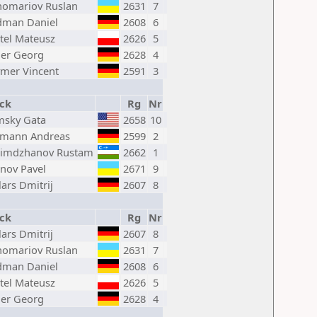
omariov Ruslan
2631
7
dman Daniel
2608
6
tel Mateusz
2626
5
er Georg
2628
4
mer Vincent
2591
3
ck
Rg
Nr
msky Gata
2658
10
imann Andreas
2599
2
simdzhanov Rustam
2662
1
anov Pavel
2671
9
lars Dmitrij
2607
8
ck
Rg
Nr
lars Dmitrij
2607
8
omariov Ruslan
2631
7
dman Daniel
2608
6
tel Mateusz
2626
5
er Georg
2628
4