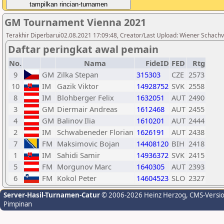
GM Tournament Vienna 2021
Terakhir Diperbarui02.08.2021 17:09:48, Creator/Last Upload: Wiener Schach
Daftar peringkat awal pemain
No.
Nama
FideID
FED
Rtg
9
GM
Zilka Stepan
315303
CZE
2573
10
IM
Gazik Viktor
14928752
SVK
2558
8
IM
Blohberger Felix
1632051
AUT
2490
3
GM
Diermair Andreas
1612468
AUT
2455
4
GM
Balinov Ilia
1610201
AUT
2444
2
IM
Schwabeneder Florian
1626191
AUT
2438
7
FM
Maksimovic Bojan
14408120
BIH
2418
1
IM
Sahidi Samir
14936372
SVK
2415
5
FM
Morgunov Marc
1640305
AUT
2393
6
FM
Kokol Peter
14604523
SLO
2327
Server-Hasil-Turnamen-Catur
© 2006-2026 Heinz Herzog
, CMS-Versi
Pimpinan