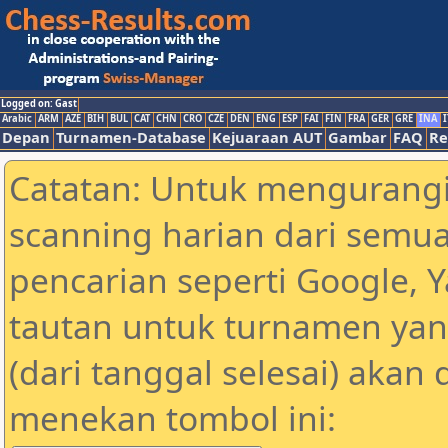
Logged on: Gast
Arabic
ARM
AZE
BIH
BUL
CAT
CHN
CRO
CZE
DEN
ENG
ESP
FAI
FIN
FRA
GER
GRE
INA
I
Depan
Turnamen-Database
Kejuaraan AUT
Gambar
FAQ
Re
Catatan: Untuk mengurangi
scanning harian dari semua
pencarian seperti Google, 
tautan untuk turnamen yan
(dari tanggal selesai) akan
menekan tombol ini: