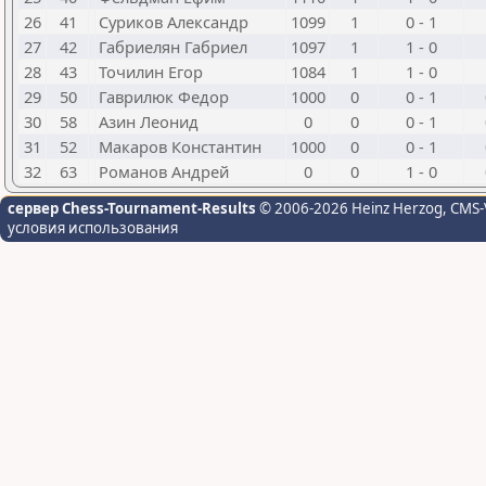
26
41
Суриков Александр
1099
1
0 - 1
27
42
Габриелян Габриел
1097
1
1 - 0
28
43
Точилин Егор
1084
1
1 - 0
29
50
Гаврилюк Федор
1000
0
0 - 1
30
58
Азин Леонид
0
0
0 - 1
31
52
Макаров Константин
1000
0
0 - 1
32
63
Романов Андрей
0
0
1 - 0
сервер Chess-Tournament-Results
© 2006-2026 Heinz Herzog
, CMS-
условия использования