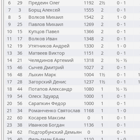
6
29
Предеин Олег
1192
2½
0 - 1
7
3
Борщ Алексей
1555
2
0 - 1
8
5
Волков Михаил
1542
2
1 - 0
9
25
Павлов Михаил
1269
2
0 - 1
10
15
Купцов Павел
1366
2
0 - 1
11
17
Волков Иван
1348
2
0 - 1
12
19
Утятников Андрей
1330
2
1 - 0
13
36
Матвеев Виктор
1151
2
0 - 1
14
21
Челядинов Артемий
1318
2
½ - ½
15
46
Сычев Дмитрий
1027
2
0 - 1
16
48
Лыхин Марк
1004
1½
0 - 1
17
28
Загорский Денис
1237
1½
0 - 1
18
44
Потапов Александр
1080
1
½ - ½
19
54
Олеск Эдуард
1000
1
0 - 1
20
56
Сарапкин Федор
1000
1
0 - 1
21
34
Романченко Святослав
1168
1
1 - 0
22
60
Косарев Максим
0
1
0 - 1
23
38
Иванков Богдан
1136
1
0 - 1
24
62
Подгорбунский Демьян
0
1
0 - 1
25
40
Фельдман Ефим
1110
1
1 - 0