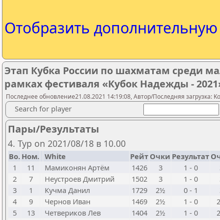
Отобразить дополнительну
Этап Кубка России по шахматам среди мальч
рамках фестиваля «Кубок Надежды - 2021
Последнее обновление21.08.2021 14:19:08, Автор/Последняя загрузка: Ko
Search for player
Пары/Результаты
4. Тур on 2021/08/18 в 10.00
Bo.
Ном.
White
Рейт
Очки
Результат
О
1
11
Мамиконян Артём
1426
3
1 - 0
2
7
Неустроев Дмитрий
1502
3
1 - 0
3
1
Кучма Данил
1729
2½
0 - 1
4
9
Чернов Иван
1469
2½
1 - 0
5
13
Четвериков Лев
1404
2½
1 - 0