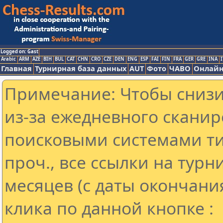
Logged on: Gast
Arabic
ARM
AZE
BIH
BUL
CAT
CHN
CRO
CZE
DEN
ENG
ESP
FAI
FIN
FRA
GER
GRE
INA
I
Главная
Турнирная база данных
AUT
Фото
ЧАВО
Онлайн
Примечание: Чтобы снизит
из-за ежедневного сканир
поисковыми системами ти
проч., все ссылки на тур
месяцев (с даты окончани
клика по данной кнопке :