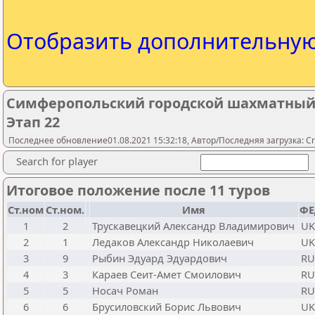
Отобразить дополнительну
Симферопольский городской шахматный т
Этап 22
Последнее обновление01.08.2021 15:32:18, Автор/Последняя загрузка: Cr
Search for player
Итоговое положение после 11 туров
Ст.ном
Ст.ном.
Имя
ФЕ
1
2
Трускавецкий Александр Владимирович
UK
2
1
Ледаков Александр Николаевич
UK
3
9
Рыбин Эдуард Эдуардович
RU
4
3
Караев Сеит-Амет Смоилович
RU
5
5
Носач Роман
RU
6
6
Брусиловский Борис Львович
UK