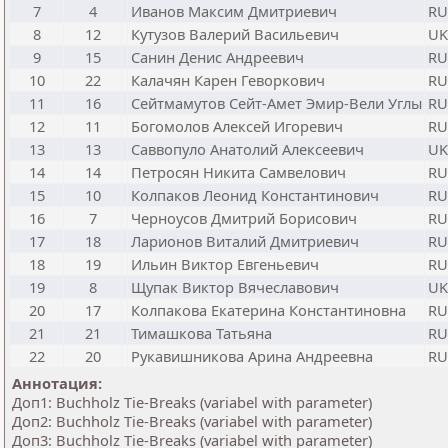
7
4
Иванов Максим Дмитриевич
RU
8
12
Кутузов Валерий Васильевич
UK
9
15
Санин Денис Андреевич
RU
10
22
Калачян Карен Геворкович
RU
11
16
Сейтмамутов Сейт-Амет Эмир-Вели Углы
RU
12
11
Богомолов Алексей Игоревич
RU
13
13
Саввопуло Анатолий Алексеевич
UK
14
14
Петросян Никита Самвелович
RU
15
10
Колпаков Леонид Константинович
RU
16
7
Черноусов Дмитрий Борисович
RU
17
18
Ларионов Виталий Дмитриевич
RU
18
19
Ильин Виктор Евгеньевич
RU
19
8
Щупак Виктор Вячеславович
UK
20
17
Колпакова Екатерина Константиновна
RU
21
21
Тимашкова Татьяна
RU
22
20
Рукавишникова Арина Андреевна
RU
Аннотация:
Доп1: Buchholz Tie-Breaks (variabel with parameter)
Доп2: Buchholz Tie-Breaks (variabel with parameter)
Доп3: Buchholz Tie-Breaks (variabel with parameter)