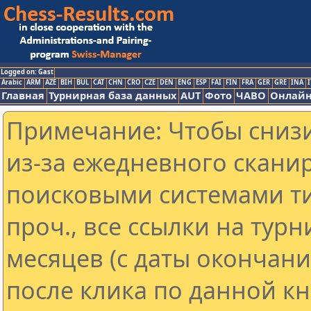
Logged on: Gast
Arabic
ARM
AZE
BIH
BUL
CAT
CHN
CRO
CZE
DEN
ENG
ESP
FAI
FIN
FRA
GER
GRE
INA
I
Главная
Турнирная база данных
AUT
Фото
ЧАВО
Онлайн
Примечание: Чтобы снизи
из-за ежедневного скани
поисковыми системами ти
проч., все ссылки на тур
месяцев (с даты окончан
после клика по данной кн