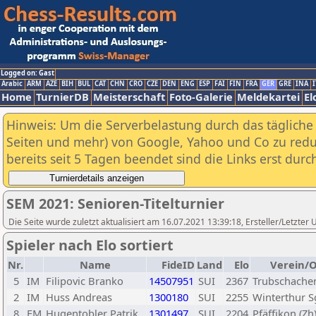
Logged on: Gast
Arabic
ARM
AZE
BIH
BUL
CAT
CHN
CRO
CZE
DEN
ENG
ESP
FAI
FIN
FRA
GER
GRE
INA
I
Home
TurnierDB
Meisterschaft
Foto-Galerie
Meldekartei
El
Hinweis: Um die Serverbelastung durch das tägliche D
Seiten und mehr) von Google, Yahoo und Co zu reduz
bereits seit 5 Tagen beendet sind die Links erst dur
SEM 2021: Senioren-Titelturnier
Die Seite wurde zuletzt aktualisiert am 16.07.2021 13:39:18, Ersteller/Letzt
Spieler nach Elo sortiert
Nr.
Name
FideID
Land
Elo
Verein/O
5
IM
Filipovic Branko
14507951
SUI
2367
Trubschache
2
IM
Huss Andreas
1300180
SUI
2255
Winterthur S
8
FM
Hugentobler Patrik
1301497
SUI
2204
Pfäffikon (Zh