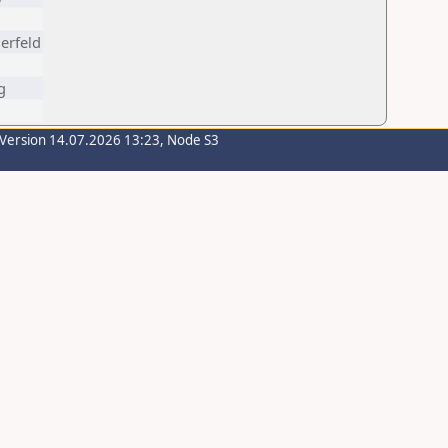
erfeld
g
-Version 14.07.2026 13:23, Node S3