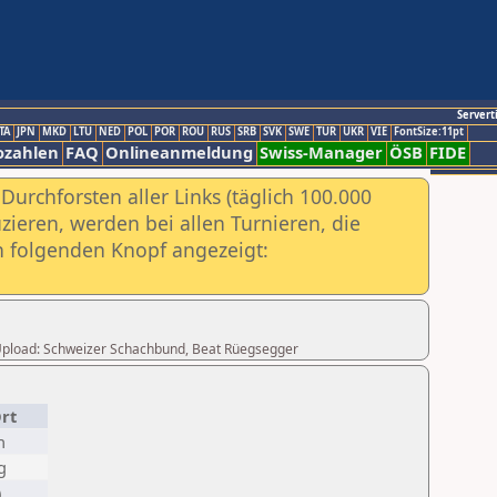
Servert
TA
JPN
MKD
LTU
NED
POL
POR
ROU
RUS
SRB
SVK
SWE
TUR
UKR
VIE
FontSize:11pt
ozahlen
FAQ
Onlineanmeldung
Swiss-Manager
ÖSB
FIDE
urchforsten aller Links (täglich 100.000
ieren, werden bei allen Turnieren, die
ch folgenden Knopf angezeigt:
er Upload: Schweizer Schachbund, Beat Rüegsegger
rt
n
g
)