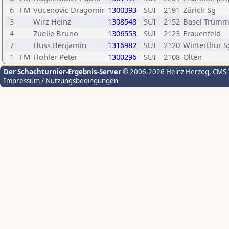
6
FM
Vucenovic Dragomir
1300393
SUI
2191
Zürich Sg
3
Wirz Heinz
1308548
SUI
2152
Basel Trümm
4
Zuelle Bruno
1306553
SUI
2123
Frauenfeld
7
Huss Benjamin
1316982
SUI
2120
Winterthur S
1
FM
Hohler Peter
1300296
SUI
2108
Olten
Der Schachturnier-Ergebnis-Server
© 2006-2026 Heinz Herzog
, CMS
Impressum / Nutzungsbedingungen