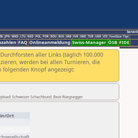
Servert
TA
JPN
MKD
LTU
NED
POL
POR
ROU
RUS
SRB
SVK
SWE
TUR
UKR
VIE
FontSize:11pt
ozahlen
FAQ
Onlineanmeldung
Swiss-Manager
ÖSB
FIDE
urchforsten aller Links (täglich 100.000
ieren, werden bei allen Turnieren, die
ch folgenden Knopf angezeigt:
er Upload: Schweizer Schachbund, Beat Rüegsegger
in/Ort
chgesellschaft