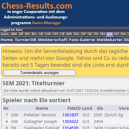
Logged on: Gast
Arabic
ARM
AZE
BIH
BUL
CAT
CHN
CRO
CZE
DEN
ENG
ESP
FAI
FIN
FRA
GER
GRE
INA
I
Home
TurnierDB
Meisterschaft
Foto-Galerie
Meldekartei
El
Hinweis: Um die Serverbelastung durch das tägliche D
Seiten und mehr) von Google, Yahoo und Co zu reduz
bereits seit 5 Tagen beendet sind die Links erst dur
SEM 2021: Titelturnier
Die Seite wurde zuletzt aktualisiert am 16.07.2021 13:53:34, Ersteller/Letzt
Spieler nach Elo sortiert
Nr.
Name
FideID
Land
Elo
Vere
7
GM
Pelletier Yannick
1301837
SUI
2591
Zürich Sg
4
GM
Gallagher Joseph
1303422
SUI
2454
8
IM
Gaehwiler Gabriel
1314530
SUI
2419
Luzern Scha