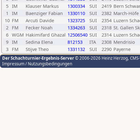
5
IM
Klauser Markus
1300334
SUI
2419
Bern Schwar
1
IM
Baenziger Fabian
1330110
SUI
2382
March-Höfe
10
FM
Arcuti Davide
1323725
SUI
2354
Luzern Scha
2
FM
Fecker Noah
1334263
SUI
2318
St. Gallen Sk
6
WGM
Hakimifard Ghazal
12506540
SUI
2314
Luzern Scha
9
IM
Sedina Elena
812153
ITA
2308
Mendrisio
3
FM
Stijve Theo
1331132
SUI
2290
Payerne
Der Schachturnier-Ergebnis-Server
© 2006-2026 Heinz Herzog
, CMS
Impressum / Nutzungsbedingungen