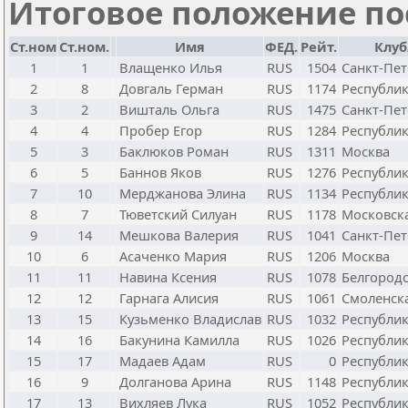
Итоговое положение пос
Ст.ном
Ст.ном.
Имя
ФЕД.
Рейт.
Клуб
1
1
Влащенко Илья
RUS
1504
Санкт-Пет
2
8
Довгаль Герман
RUS
1174
Республи
3
2
Вишталь Ольга
RUS
1475
Санкт-Пет
4
4
Пробер Егор
RUS
1284
Республи
5
3
Баклюков Роман
RUS
1311
Москва
6
5
Баннов Яков
RUS
1276
Республик
7
10
Мерджанова Элина
RUS
1134
Республи
8
7
Тюветский Силуан
RUS
1178
Московска
9
14
Мешкова Валерия
RUS
1041
Санкт-Пет
10
6
Асаченко Мария
RUS
1206
Москва
11
11
Навина Ксения
RUS
1078
Белгородс
12
12
Гарнага Алисия
RUS
1061
Смоленска
13
15
Кузьменко Владислав
RUS
1032
Республи
14
16
Бакунина Камилла
RUS
1026
Республик
15
17
Мадаев Адам
RUS
0
Республи
16
9
Долганова Арина
RUS
1148
Республик
17
13
Вихляев Лука
RUS
1052
Республи