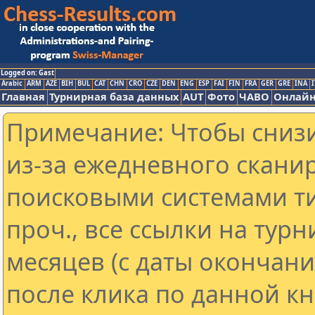
Logged on: Gast
Arabic
ARM
AZE
BIH
BUL
CAT
CHN
CRO
CZE
DEN
ENG
ESP
FAI
FIN
FRA
GER
GRE
INA
I
Главная
Турнирная база данных
AUT
Фото
ЧАВО
Онлайн
Примечание: Чтобы снизи
из-за ежедневного скани
поисковыми системами ти
проч., все ссылки на тур
месяцев (с даты окончан
после клика по данной кн