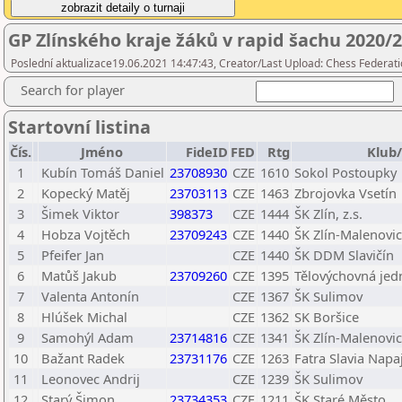
GP Zlínského kraje žáků v rapid šachu 2020/
Poslední aktualizace19.06.2021 14:47:43, Creator/Last Upload: Chess Federati
Search for player
Startovní listina
Čís.
Jméno
FideID
FED
Rtg
Klub
1
Kubín Tomáš Daniel
23708930
CZE
1610
Sokol Postoupky
2
Kopecký Matěj
23703113
CZE
1463
Zbrojovka Vsetín
3
Šimek Viktor
398373
CZE
1444
ŠK Zlín, z.s.
4
Hobza Vojtěch
23709243
CZE
1440
ŠK Zlín-Malenovice
5
Pfeifer Jan
CZE
1440
ŠK DDM Slavičín
6
Matůš Jakub
23709260
CZE
1395
Tělovýchovná jedn
7
Valenta Antonín
CZE
1367
ŠK Sulimov
8
Hlúšek Michal
CZE
1362
SK Boršice
9
Samohýl Adam
23714816
CZE
1341
ŠK Zlín-Malenovice
10
Bažant Radek
23731176
CZE
1263
Fatra Slavia Napa
11
Leonovec Andrij
CZE
1239
ŠK Sulimov
12
Starý Šimon
23734353
CZE
1211
ŠK Staré Město