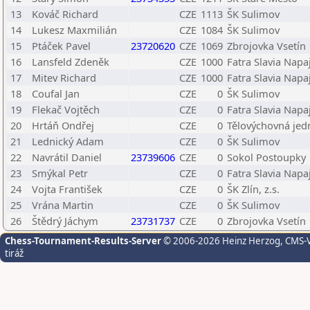
13
Kováč Richard
CZE
1113
ŠK Sulimov
14
Lukesz Maxmilián
CZE
1084
ŠK Sulimov
15
Ptáček Pavel
23720620
CZE
1069
Zbrojovka Vsetín
16
Lansfeld Zdeněk
CZE
1000
Fatra Slavia Napa
17
Mitev Richard
CZE
1000
Fatra Slavia Napa
18
Coufal Jan
CZE
0
ŠK Sulimov
19
Flekač Vojtěch
CZE
0
Fatra Slavia Napa
20
Hrtáň Ondřej
CZE
0
Tělovýchovná jedn
21
Lednický Adam
CZE
0
ŠK Sulimov
22
Navrátil Daniel
23739606
CZE
0
Sokol Postoupky
23
Smýkal Petr
CZE
0
Fatra Slavia Napa
24
Vojta František
CZE
0
ŠK Zlín, z.s.
25
Vrána Martin
CZE
0
ŠK Sulimov
26
Štědrý Jáchym
23731737
CZE
0
Zbrojovka Vsetín
Chess-Tournament-Results-Server
© 2006-2026 Heinz Herzog
, CMS-
tiráž