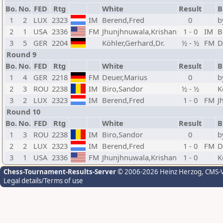
Bo.
No.
FED
Rtg
White
Result
B
1
2
LUX
2323
IM
Berend,Fred
0
b
2
1
USA
2336
FM
Jhunjhnuwala,Krishan
1 - 0
IM
B
3
5
GER
2204
Köhler,Gerhard,Dr.
½ - ½
FM
D
Round 9
Bo.
No.
FED
Rtg
White
Result
B
1
4
GER
2218
FM
Deuer,Marius
0
b
2
3
ROU
2238
IM
Biro,Sandor
½ - ½
K
3
2
LUX
2323
IM
Berend,Fred
1 - 0
FM
J
Round 10
Bo.
No.
FED
Rtg
White
Result
B
1
3
ROU
2238
IM
Biro,Sandor
0
b
2
2
LUX
2323
IM
Berend,Fred
1 - 0
FM
D
3
1
USA
2336
FM
Jhunjhnuwala,Krishan
1 - 0
K
Chess-Tournament-Results-Server
© 2006-2026 Heinz Herzog
, CMS-
Legal details/Terms of use