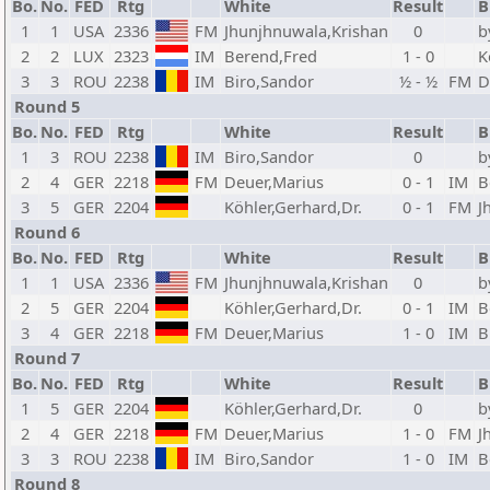
Bo.
No.
FED
Rtg
White
Result
B
1
1
USA
2336
FM
Jhunjhnuwala,Krishan
0
b
2
2
LUX
2323
IM
Berend,Fred
1 - 0
K
3
3
ROU
2238
IM
Biro,Sandor
½ - ½
FM
D
Round 5
Bo.
No.
FED
Rtg
White
Result
B
1
3
ROU
2238
IM
Biro,Sandor
0
b
2
4
GER
2218
FM
Deuer,Marius
0 - 1
IM
B
3
5
GER
2204
Köhler,Gerhard,Dr.
0 - 1
FM
J
Round 6
Bo.
No.
FED
Rtg
White
Result
B
1
1
USA
2336
FM
Jhunjhnuwala,Krishan
0
b
2
5
GER
2204
Köhler,Gerhard,Dr.
0 - 1
IM
B
3
4
GER
2218
FM
Deuer,Marius
1 - 0
IM
B
Round 7
Bo.
No.
FED
Rtg
White
Result
B
1
5
GER
2204
Köhler,Gerhard,Dr.
0
b
2
4
GER
2218
FM
Deuer,Marius
1 - 0
FM
J
3
3
ROU
2238
IM
Biro,Sandor
1 - 0
IM
B
Round 8