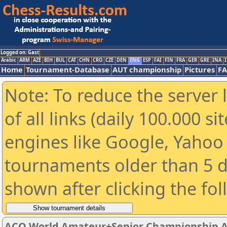
Logged on: Gast
Arabic
ARM
AZE
BIH
BUL
CAT
CHN
CRO
CZE
DEN
ENG
ESP
FAI
FIN
FRA
GER
GRE
INA
I
Home
Tournament-Database
AUT championship
Pictures
F
Note: To reduce the server 
of all links (daily 100.000 s
engines like Google, Yahoo a
tournaments older than 5 d
shown after clicking the fo
ACO World Amateur+Senior Championship 