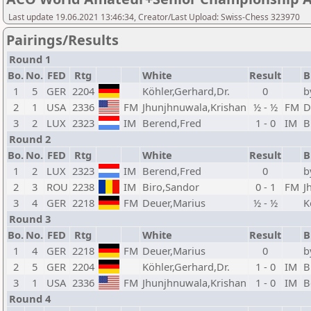
Last update 19.06.2021 13:46:34, Creator/Last Upload: Swiss-Chess 323970
Pairings/Results
Round 1
Bo.
No.
FED
Rtg
White
Result
B
1
5
GER
2204
Köhler,Gerhard,Dr.
0
b
2
1
USA
2336
FM
Jhunjhnuwala,Krishan
½ - ½
FM
D
3
2
LUX
2323
IM
Berend,Fred
1 - 0
IM
B
Round 2
Bo.
No.
FED
Rtg
White
Result
B
1
2
LUX
2323
IM
Berend,Fred
0
b
2
3
ROU
2238
IM
Biro,Sandor
0 - 1
FM
J
3
4
GER
2218
FM
Deuer,Marius
½ - ½
K
Round 3
Bo.
No.
FED
Rtg
White
Result
B
1
4
GER
2218
FM
Deuer,Marius
0
b
2
5
GER
2204
Köhler,Gerhard,Dr.
1 - 0
IM
B
3
1
USA
2336
FM
Jhunjhnuwala,Krishan
1 - 0
IM
B
Round 4