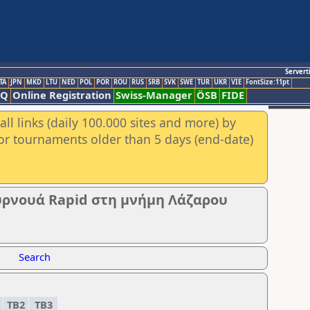
Servert
TA
JPN
MKD
LTU
NED
POL
POR
ROU
RUS
SRB
SVK
SWE
TUR
UKR
VIE
FontSize:11pt
AQ
Online Registration
Swiss-Manager
ÖSB
FIDE
ll links (daily 100.000 sites and more) by
for tournaments older than 5 days (end-date)
υρνουά Rapid στη μνήμη Λάζαρου
Search
1
TB2
TB3