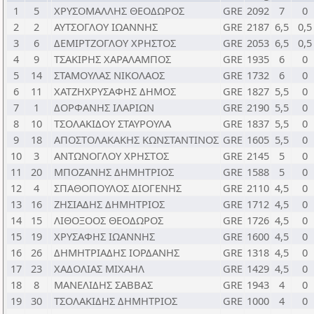
1
5
ΧΡΥΣΟΜΑΛΛΗΣ ΘΕΟΔΩΡΟΣ
GRE
2092
7
0
2
2
ΑΥΤΣΟΓΛΟΥ ΙΩΑΝΝΗΣ
GRE
2187
6,5
0,5
3
6
ΔΕΜΙΡΤΖΟΓΛΟΥ ΧΡΗΣΤΟΣ
GRE
2053
6,5
0,5
4
9
ΤΣΑΚΙΡΗΣ ΧΑΡΑΛΑΜΠΟΣ
GRE
1935
6
0
5
14
ΣΤΑΜΟΥΛΑΣ ΝΙΚΟΛΑΟΣ
GRE
1732
6
0
6
11
ΧΑΤΖΗΧΡΥΣΑΦΗΣ ΔΗΜΟΣ
GRE
1827
5,5
0
7
1
ΔΟΡΦΑΝΗΣ ΙΛΑΡΙΩΝ
GRE
2190
5,5
0
8
10
ΤΣΟΛΑΚΙΔΟΥ ΣΤΑΥΡΟΥΛΑ
GRE
1837
5,5
0
9
18
ΑΠΟΣΤΟΛΑΚΑΚΗΣ ΚΩΝΣΤΑΝΤΙΝΟΣ
GRE
1605
5,5
0
10
3
ΑΝΤΩΝΟΓΛΟΥ ΧΡΗΣΤΟΣ
GRE
2145
5
0
11
20
ΜΠΟΖΑΝΗΣ ΔΗΜΗΤΡΙΟΣ
GRE
1588
5
0
12
4
ΣΠΑΘΟΠΟΥΛΟΣ ΔΙΟΓΕΝΗΣ
GRE
2110
4,5
0
13
16
ΖΗΣΙΑΔΗΣ ΔΗΜΗΤΡΙΟΣ
GRE
1712
4,5
0
14
15
ΛΙΘΟΞΟΟΣ ΘΕΟΔΩΡΟΣ
GRE
1726
4,5
0
15
19
ΧΡΥΣΑΦΗΣ ΙΩΑΝΝΗΣ
GRE
1600
4,5
0
16
26
ΔΗΜΗΤΡΙΑΔΗΣ ΙΟΡΔΑΝΗΣ
GRE
1318
4,5
0
17
23
ΧΑΔΟΛΙΑΣ ΜΙΧΑΗΛ
GRE
1429
4,5
0
18
8
ΜΑΝΕΛΙΔΗΣ ΣΑΒΒΑΣ
GRE
1943
4
0
19
30
ΤΣΟΛΑΚΙΔΗΣ ΔΗΜΗΤΡΙΟΣ
GRE
1000
4
0