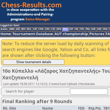
Logged on: Gast
Arabic
ARM
AZE
BIH
BUL
CAT
CHN
CRO
CZE
DEN
ENG
ESP
FAI
FIN
FRA
GER
GRE
INA
I
Home
Tournament-Database
AUT championship
Pictures
F
Note: To reduce the server load by daily scanning of a
search engines like Google, Yahoo and Co, all links 
are shown after clicking the following button:
10ο Κύπελλο «Λάζαρος Χατζηπαντελής» Tο
Χατζηπαντελή
Last update 18.09.2011 12:14:23, Creator/Last Upload: chesskavala
Search for player
Final Ranking after 9 Rounds
Rk.
SNo
Name
FED
Rtg
Pts.
TB