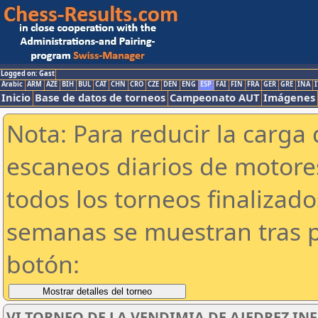
Logged on: Gast
Arabic
ARM
AZE
BIH
BUL
CAT
CHN
CRO
CZE
DEN
ENG
ESP
FAI
FIN
FRA
GER
GRE
INA
I
Inicio
Base de datos de torneos
Campeonato AUT
Imágenes
Nota: Para reducir la carga 
escaneos diarios de motor
todos los torneos finalizad
semanas se muestran tras p
botón:
VI TORNEO DE LA VENDIMIA DE AJEDREZ INF