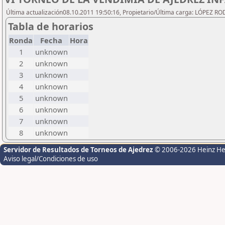
Última actualización08.10.2011 19:50:16, Propietario/Última carga: LÓPEZ R
Tabla de horarios
Ronda
Fecha
Hora
1
unknown
2
unknown
3
unknown
4
unknown
5
unknown
6
unknown
7
unknown
8
unknown
Servidor de Resultados de Torneos de Ajedrez
© 2006-2026 Heinz H
Aviso legal/Condiciones de uso