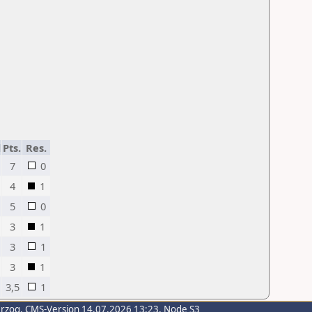
d
Pts.
Res.
7
0
4
1
5
0
3
1
3
1
3
1
3,5
1
erzog
, CMS-Version 14.07.2026 13:23, Node S3