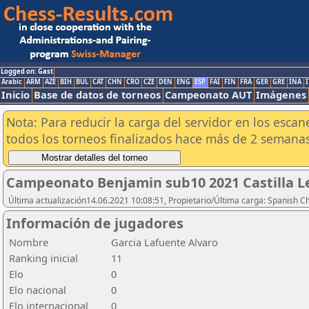
Logged on: Gast
Arabic
ARM
AZE
BIH
BUL
CAT
CHN
CRO
CZE
DEN
ENG
ESP
FAI
FIN
FRA
GER
GRE
INA
I
Inicio
Base de datos de torneos
Campeonato AUT
Imágenes
Nota: Para reducir la carga del servidor en los esc
todos los torneos finalizados hace más de 2 semanas
Campeonato Benjamin sub10 2021 Castilla L
Última actualización14.06.2021 10:08:51, Propietario/Última carga: Spanish C
Información de jugadores
Nombre
Garcia Lafuente Alvaro
Ranking inicial
11
Elo
0
Elo nacional
0
Elo internacional
0