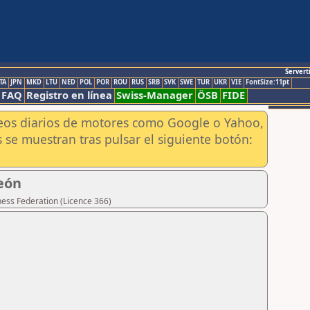
Servert
TA
JPN
MKD
LTU
NED
POL
POR
ROU
RUS
SRB
SVK
SWE
TUR
UKR
VIE
FontSize:11pt
FAQ
Registro en línea
Swiss-Manager
ÖSB
FIDE
aneos diarios de motores como Google o Yahoo,
 se muestran tras pulsar el siguiente botón:
eón
hess Federation (Licence 366)