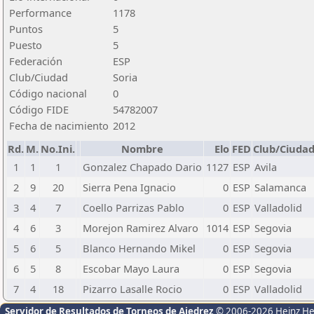
Performance
1178
Puntos
5
Puesto
5
Federación
ESP
Club/Ciudad
Soria
Código nacional
0
Código FIDE
54782007
Fecha de nacimiento
2012
Rd.
M.
No.Ini.
Nombre
Elo
FED
Club/Ciuda
1
1
1
Gonzalez Chapado Dario
1127
ESP
Avila
2
9
20
Sierra Pena Ignacio
0
ESP
Salamanca
3
4
7
Coello Parrizas Pablo
0
ESP
Valladolid
4
6
3
Morejon Ramirez Alvaro
1014
ESP
Segovia
5
6
5
Blanco Hernando Mikel
0
ESP
Segovia
6
5
8
Escobar Mayo Laura
0
ESP
Segovia
7
4
18
Pizarro Lasalle Rocio
0
ESP
Valladolid
Servidor de Resultados de Torneos de Ajedrez
© 2006-2026 Heinz H