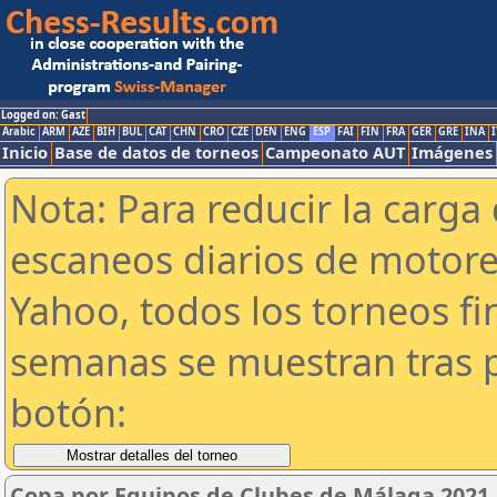
Logged on: Gast
Arabic
ARM
AZE
BIH
BUL
CAT
CHN
CRO
CZE
DEN
ENG
ESP
FAI
FIN
FRA
GER
GRE
INA
I
Inicio
Base de datos de torneos
Campeonato AUT
Imágenes
Nota: Para reducir la carga 
escaneos diarios de motor
Yahoo, todos los torneos f
semanas se muestran tras p
botón:
Copa por Equipos de Clubes de Málaga 2021