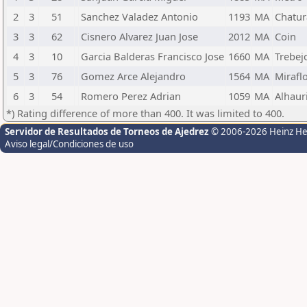
2
3
51
Sanchez Valadez Antonio
1193
MA
Chatu
3
3
62
Cisnero Alvarez Juan Jose
2012
MA
Coin
4
3
10
Garcia Balderas Francisco Jose
1660
MA
Trebej
5
3
76
Gomez Arce Alejandro
1564
MA
Mirafl
6
3
54
Romero Perez Adrian
1059
MA
Alhaur
*) Rating difference of more than 400. It was limited to 400.
Servidor de Resultados de Torneos de Ajedrez
© 2006-2026 Heinz H
Aviso legal/Condiciones de uso