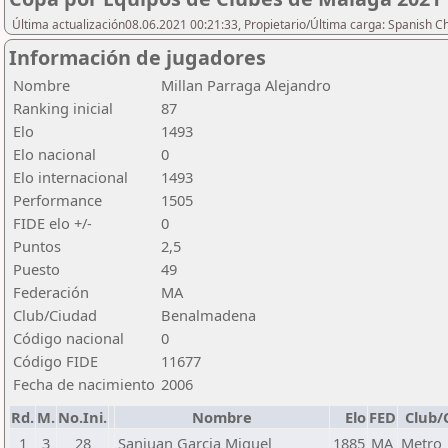
Última actualización08.06.2021 00:21:33, Propietario/Última carga: Spanish C
Información de jugadores
Nombre
Millan Parraga Alejandro
Ranking inicial
87
Elo
1493
Elo nacional
0
Elo internacional
1493
Performance
1505
FIDE elo +/-
0
Puntos
2,5
Puesto
49
Federación
MA
Club/Ciudad
Benalmadena
Código nacional
0
Código FIDE
11677
Fecha de nacimiento
2006
Rd.
M.
No.Ini.
Nombre
Elo
FED
Club/
1
3
28
Sanjuan Garcia Miguel
1885
MA
Metro