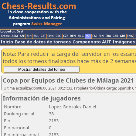
Logged on: Gast
Arabic
ARM
AZE
BIH
BUL
CAT
CHN
CRO
CZE
DEN
ENG
ESP
FAI
FIN
FRA
GER
GRE
INA
I
Inicio
Base de datos de torneos
Campeonato AUT
Imágenes
Nota: Para reducir la carga del servidor en los esc
todos los torneos finalizados hace más de 2 semanas
Copa por Equipos de Clubes de Málaga 2021
Última actualización08.06.2021 00:21:33, Propietario/Última carga: Spanish C
Información de jugadores
Nombre
Lopez Gonzalez Daniel
Ranking inicial
38
Elo
2183
Elo nacional
0
Elo internacional
2183