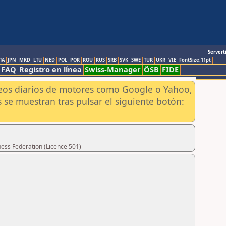
Servert
TA
JPN
MKD
LTU
NED
POL
POR
ROU
RUS
SRB
SVK
SWE
TUR
UKR
VIE
FontSize:11pt
FAQ
Registro en línea
Swiss-Manager
ÖSB
FIDE
aneos diarios de motores como Google o Yahoo,
 se muestran tras pulsar el siguiente botón:
hess Federation (Licence 501)