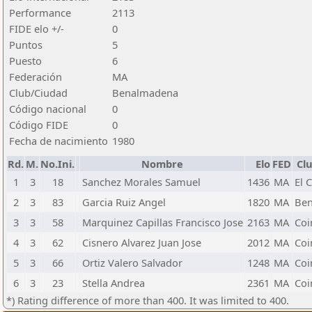
Performance
2113
FIDE elo +/-
0
Puntos
5
Puesto
6
Federación
MA
Club/Ciudad
Benalmadena
Código nacional
0
Código FIDE
0
Fecha de nacimiento
1980
Rd.
M.
No.Ini.
Nombre
Elo
FED
Cl
1
3
18
Sanchez Morales Samuel
1436
MA
El 
2
3
83
Garcia Ruiz Angel
1820
MA
Be
3
3
58
Marquinez Capillas Francisco Jose
2163
MA
Coi
4
3
62
Cisnero Alvarez Juan Jose
2012
MA
Coi
5
3
66
Ortiz Valero Salvador
1248
MA
Coi
6
3
23
Stella Andrea
2361
MA
Coi
*) Rating difference of more than 400. It was limited to 400.