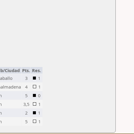
ub/Ciudad
Pts.
Res.
Caballo
3
1
nalmadena
4
1
n
5
0
n
3,5
1
n
2
1
n
5
1