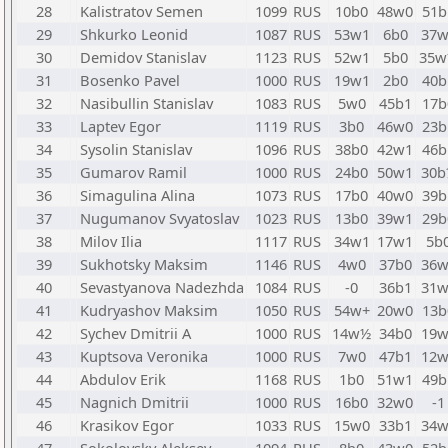
28
Kalistratov Semen
1099
RUS
10b0
48w0
51b
29
Shkurko Leonid
1087
RUS
53w1
6b0
37w
30
Demidov Stanislav
1123
RUS
52w1
5b0
35
31
Bosenko Pavel
1000
RUS
19w1
2b0
40b
32
Nasibullin Stanislav
1083
RUS
5w0
45b1
17b
33
Laptev Egor
1119
RUS
3b0
46w0
23b
34
Sysolin Stanislav
1096
RUS
38b0
42w1
46b
35
Gumarov Ramil
1000
RUS
24b0
50w1
30b
36
Simagulina Alina
1073
RUS
17b0
40w0
39b
37
Nugumanov Svyatoslav
1023
RUS
13b0
39w1
29b
38
Milov Ilia
1117
RUS
34w1
17w1
5b
39
Sukhotsky Maksim
1146
RUS
4w0
37b0
36w
40
Sevastyanova Nadezhda
1084
RUS
-0
36b1
31w
41
Kudryashov Maksim
1050
RUS
54w+
20w0
13b
42
Sychev Dmitrii A
1000
RUS
14w½
34b0
19w
43
Kuptsova Veronika
1000
RUS
7w0
47b1
12w
44
Abdulov Erik
1168
RUS
1b0
51w1
49b
45
Nagnich Dmitrii
1000
RUS
16b0
32w0
-1
46
Krasikov Egor
1033
RUS
15w0
33b1
34w