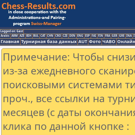
Logged on: Gast
Arabic
ARM
AZE
BIH
BUL
CAT
CHN
CRO
CZE
DEN
ENG
ESP
FAI
FIN
FRA
GER
GRE
INA
I
Главная
Турнирная база данных
AUT
Фото
ЧАВО
Онлайн
Примечание: Чтобы снизит
из-за ежедневного сканир
поисковыми системами ти
проч., все ссылки на тур
месяцев (с даты окончани
клика по данной кнопке :