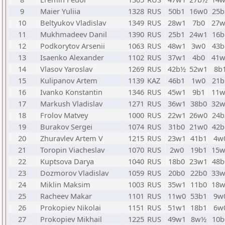
9
Maier Yuliia
1328
RUS
50b1
16w0
25b
10
Beltyukov Vladislav
1349
RUS
28w1
7b0
27w
11
Mukhmadeev Danil
1390
RUS
25b1
24w1
16b
12
Podkorytov Arsenii
1063
RUS
48w1
3w0
43b
13
Isaenko Alexander
1102
RUS
37w1
4b0
41w
14
Vlasov Yaroslav
1269
RUS
42b½
52w1
8b
15
Kulipanov Artem
1139
KAZ
46b1
1w0
21b
16
Ivanko Konstantin
1346
RUS
45w1
9b1
11w
17
Markush Vladislav
1271
RUS
36w1
38b0
32w
18
Frolov Matvey
1000
RUS
22w1
26w0
24b
19
Burakov Sergei
1074
RUS
31b0
21w0
42b
20
Zhuravlev Artem V
1215
RUS
23w1
41b1
4w
21
Toropin Viacheslav
1070
RUS
2w0
19b1
15w
22
Kuptsova Darya
1040
RUS
18b0
23w1
48b
23
Dozmorov Vladislav
1059
RUS
20b0
22b0
33w
24
Miklin Maksim
1003
RUS
35w1
11b0
18w
25
Racheev Makar
1101
RUS
11w0
53b1
9w
26
Prokopiev Nikolai
1151
RUS
51w1
18b1
6w
27
Prokopiev Mikhail
1225
RUS
49w1
8w½
10b