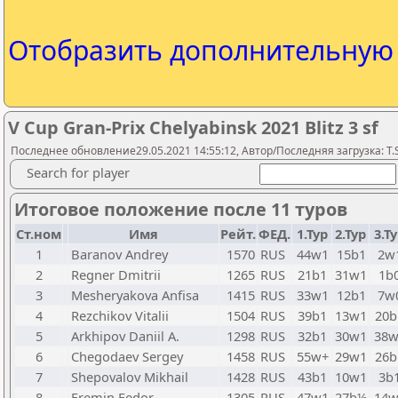
Отобразить дополнительну
V Cup Gran-Prix Chelyabinsk 2021 Blitz 3 sf
Последнее обновление29.05.2021 14:55:12, Автор/Последняя загрузка: T.S
Search for player
Итоговое положение после 11 туров
Ст.ном
Имя
Рейт.
ФЕД.
1.Тур
2.Тур
3.Т
1
Baranov Andrey
1570
RUS
44w1
15b1
2w
2
Regner Dmitrii
1265
RUS
21b1
31w1
1b
3
Mesheryakova Anfisa
1415
RUS
33w1
12b1
7w
4
Rezchikov Vitalii
1504
RUS
39b1
13w1
20b
5
Arkhipov Daniil A.
1298
RUS
32b1
30w1
38w
6
Chegodaev Sergey
1458
RUS
55w+
29w1
26b
7
Shepovalov Mikhail
1428
RUS
43b1
10w1
3b
8
Eremin Fedor
1305
RUS
47w1
27b½
14w