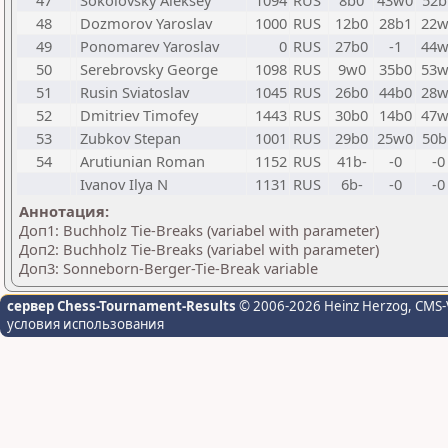
47
Sokolovsky Aleksey
1094
RUS
8b0
43w0
52b
48
Dozmorov Yaroslav
1000
RUS
12b0
28b1
22w
49
Ponomarev Yaroslav
0
RUS
27b0
-1
44w
50
Serebrovsky George
1098
RUS
9w0
35b0
53w
51
Rusin Sviatoslav
1045
RUS
26b0
44b0
28w
52
Dmitriev Timofey
1443
RUS
30b0
14b0
47w
53
Zubkov Stepan
1001
RUS
29b0
25w0
50b
54
Arutiunian Roman
1152
RUS
41b-
-0
-0
Ivanov Ilya N
1131
RUS
6b-
-0
-0
Аннотация:
Доп1: Buchholz Tie-Breaks (variabel with parameter)
Доп2: Buchholz Tie-Breaks (variabel with parameter)
Доп3: Sonneborn-Berger-Tie-Break variable
сервер Chess-Tournament-Results
© 2006-2026 Heinz Herzog
, CMS-
условия использования