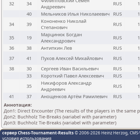
Филипповский Семён
32
34
RUS
1
Андреевич
40
Мельников Илья Николаеевич
RUS
1
Кононенко Николай
34
39
RUS
1
Степанович
Марцинюк Богдан
35
19
RUS
1
Александрович
36
38
Антипкин Лев
RUS
1
37
41
Пухов Алексей Михайлович
RUS
1
38
30
Сергеев Иван Васильевич
RUS
1
33
Короткий Павел Алексеевич
RUS
1
Никифоров Александр
35
RUS
1
Андреевич
41
37
Анощенков Артём Рамилевич
RUS
1
Аннотация:
Доп1: Direct Encounter (The results of the players in the same 
Доп2: Buchholz Tie-Breaks (variabel with parameter)
Доп3: Buchholz Tie-Breaks (variabel with parameter)
сервер Chess-Tournament-Results
© 2006-2026 Heinz Herzog
, CMS-
условия использования