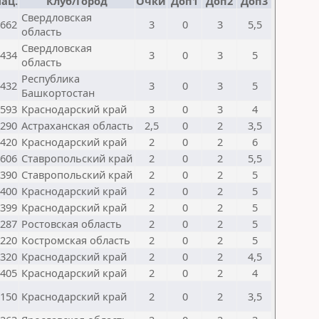
Нац.
Клуб/Город
Очки
Доп1
Доп2
Доп3
Свердловская
662
3
0
3
5,5
область
Свердловская
434
3
0
3
5
область
Республика
432
3
0
3
5
Башкортостан
593
Краснодарский край
3
0
3
4
290
Астраханская область
2,5
0
2
3,5
420
Краснодарский край
2
0
2
6
606
Ставропольский край
2
0
2
5,5
390
Ставропольский край
2
0
2
5
400
Краснодарский край
2
0
2
5
399
Краснодарский край
2
0
2
5
287
Ростовская область
2
0
2
5
220
Костромская область
2
0
2
5
320
Краснодарский край
2
0
2
4,5
405
Краснодарский край
2
0
2
4
150
Краснодарский край
2
0
2
3,5