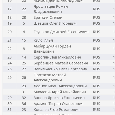
16
20
Акимов Денис Леонидович
RUS
1
Ярославцев Роман
17
22
RUS
1
Владиславович
18
28
Ераткин Степан
RUS
1
19
5
Шевцов Олег Игоревич
RUS
1
20
4
Глушков Дмитрий Евгеньевич
RUS
1
21
15
Кило Илья
RUS
1
Амбарцумян Гордей
22
8
RUS
1
Давидович
23
14
Серопян Лев Михайлович
RUS
1
24
25
Бербенцев Матвей Сергеевич
RUS
1
25
27
Вавильченко Олег Сергеевич
RUS
1
Протасов Матвей
26
26
RUS
1
Александрович
29
Леонов Иван Александрович
RUS
1
31
Махаев Андрей Михайлович
RUS
1
29
32
Зацепа Ярослав Евгеньевич
RUS
1
30
36
Адамян Тигран Оганесович
RUS
1
31
23
Ковалев Егор Романович
RUS
1