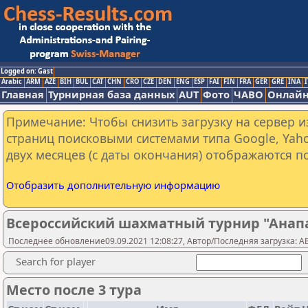
Logged on: Gast
Arabic
ARM
AZE
BIH
BUL
CAT
CHN
CRO
CZE
DEN
ENG
ESP
FAI
FIN
FRA
GER
GRE
INA
I
Главная
Турнирная база данных
AUT
Фото
ЧАВО
Онлайн
Примечание: Чтобы снизить загрузку на сервер и
страниц поисковыми системами типа Google, Yaho
двух месяцев (с даты окончания) отображаются по
Отобразить дополнительную информацию
Всероссийский шахматный турнир "Анапа
Последнее обновление09.09.2021 12:08:27, Автор/Последняя загрузка: 
Search for player
Место после 3 тура