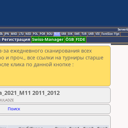
Servert
TA
JPN
MKD
LTU
NED
POL
POR
ROU
RUS
SRB
SVK
SWE
TUR
UKR
VIE
FontSize:11pt
 Регистрация
Swiss-Manager
ÖSB
FIDE
з-за ежедневного сканирования всех
o и проч., все ссылки на турниры старше
сле клика по данной кнопке :
_2021_М11 2011_2012
ABULADZE
Поиск