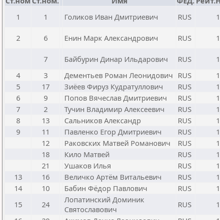
Ст.ном
Ст.ном.
Имя
ФЕД.
Рейт.
1
1
Голиков Иван Дмитриевич
RUS
1
2
6
Енин Марк Александрович
RUS
1
7
Байбурин Динар Ильдарович
RUS
1
4
3
Дементьев Роман Леонидович
RUS
1
5
17
Зиёев Фируз Кудратуллович
RUS
1
6
9
Попов Вячеслав Дмитриевич
RUS
1
7
2
Тучин Владимир Алексеевич
RUS
1
8
13
Сальников Александр
RUS
1
9
11
Павленко Егор Дмитриевич
RUS
1
12
Раковских Матвей Романович
RUS
1
18
Кило Матвей
RUS
1
21
Ушаков Илья
RUS
1
13
16
Величко Артём Витальевич
RUS
1
14
10
Бабин Фёдор Павлович
RUS
1
Лопатинский Доминик
15
24
RUS
1
Святославович