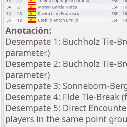
33
22
Toledo Lopez Jose Antonio
ESP
16
34
21
Moran Garcia Nerea
ESP
16
35
23
Rivera Lirio Francisco
ESP
16
36
12
Castillo Anton Emilio
ESP
18
Anotación:
Desempate 1: Buchholz Tie-Bre
parameter)
Desempate 2: Buchholz Tie-Bre
parameter)
Desempate 3: Sonneborn-Berge
Desempate 4: Fide Tie-Break (f
Desempate 5: Direct Encounter
players in the same point gro