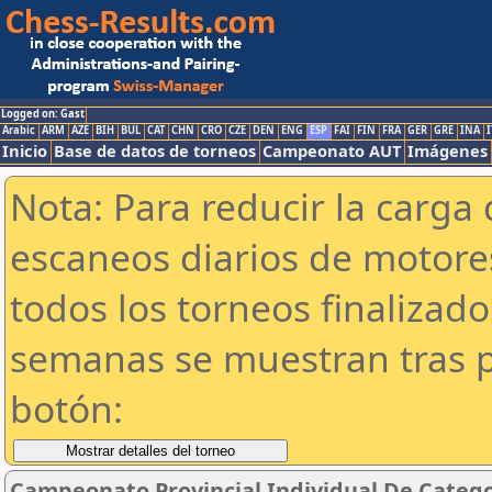
Logged on: Gast
Arabic
ARM
AZE
BIH
BUL
CAT
CHN
CRO
CZE
DEN
ENG
ESP
FAI
FIN
FRA
GER
GRE
INA
I
Inicio
Base de datos de torneos
Campeonato AUT
Imágenes
Nota: Para reducir la carga 
escaneos diarios de motor
todos los torneos finalizad
semanas se muestran tras p
botón:
Campeonato Provincial Individual De Catego