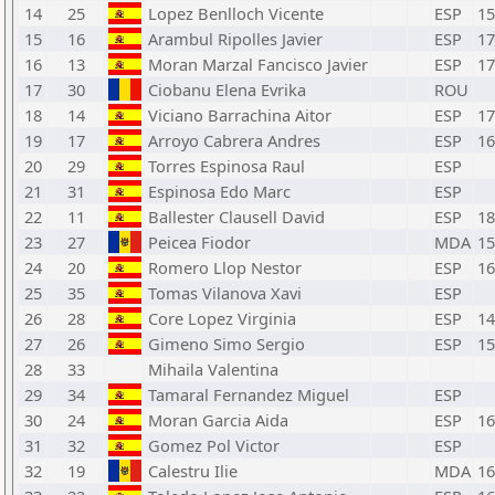
14
25
Lopez Benlloch Vicente
ESP
15
15
16
Arambul Ripolles Javier
ESP
17
16
13
Moran Marzal Fancisco Javier
ESP
17
17
30
Ciobanu Elena Evrika
ROU
18
14
Viciano Barrachina Aitor
ESP
17
19
17
Arroyo Cabrera Andres
ESP
16
20
29
Torres Espinosa Raul
ESP
21
31
Espinosa Edo Marc
ESP
22
11
Ballester Clausell David
ESP
18
23
27
Peicea Fiodor
MDA
15
24
20
Romero Llop Nestor
ESP
16
25
35
Tomas Vilanova Xavi
ESP
26
28
Core Lopez Virginia
ESP
14
27
26
Gimeno Simo Sergio
ESP
15
28
33
Mihaila Valentina
29
34
Tamaral Fernandez Miguel
ESP
30
24
Moran Garcia Aida
ESP
16
31
32
Gomez Pol Victor
ESP
32
19
Calestru Ilie
MDA
16