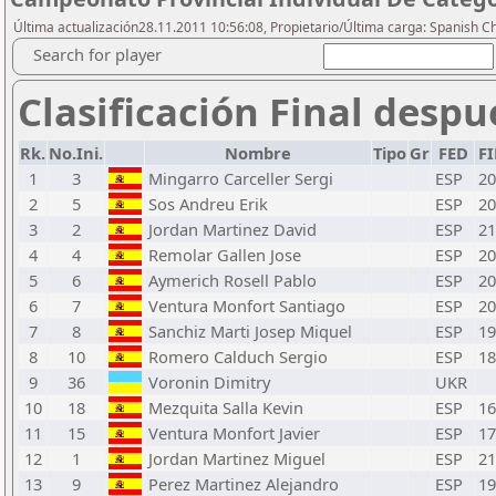
Última actualización28.11.2011 10:56:08, Propietario/Última carga: Spanish C
Search for player
Clasificación Final despu
Rk.
No.Ini.
Nombre
Tipo
Gr
FED
F
1
3
Mingarro Carceller Sergi
ESP
20
2
5
Sos Andreu Erik
ESP
20
3
2
Jordan Martinez David
ESP
21
4
4
Remolar Gallen Jose
ESP
20
5
6
Aymerich Rosell Pablo
ESP
20
6
7
Ventura Monfort Santiago
ESP
20
7
8
Sanchiz Marti Josep Miquel
ESP
19
8
10
Romero Calduch Sergio
ESP
18
9
36
Voronin Dimitry
UKR
10
18
Mezquita Salla Kevin
ESP
16
11
15
Ventura Monfort Javier
ESP
17
12
1
Jordan Martinez Miguel
ESP
21
13
9
Perez Martinez Alejandro
ESP
19