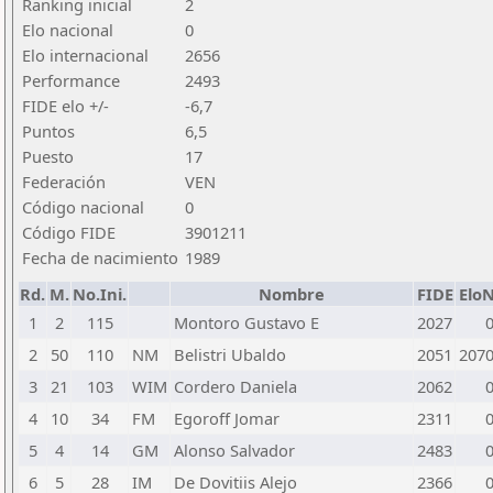
Ranking inicial
2
Elo nacional
0
Elo internacional
2656
Performance
2493
FIDE elo +/-
-6,7
Puntos
6,5
Puesto
17
Federación
VEN
Código nacional
0
Código FIDE
3901211
Fecha de nacimiento
1989
Rd.
M.
No.Ini.
Nombre
FIDE
Elo
1
2
115
Montoro Gustavo E
2027
2
50
110
NM
Belistri Ubaldo
2051
207
3
21
103
WIM
Cordero Daniela
2062
4
10
34
FM
Egoroff Jomar
2311
5
4
14
GM
Alonso Salvador
2483
6
5
28
IM
De Dovitiis Alejo
2366