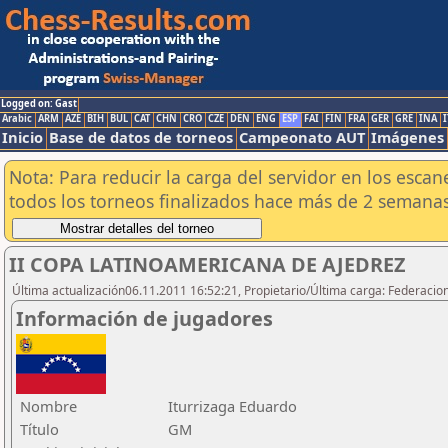
Logged on: Gast
Arabic
ARM
AZE
BIH
BUL
CAT
CHN
CRO
CZE
DEN
ENG
ESP
FAI
FIN
FRA
GER
GRE
INA
I
Inicio
Base de datos de torneos
Campeonato AUT
Imágenes
Nota: Para reducir la carga del servidor en los esc
todos los torneos finalizados hace más de 2 semanas
II COPA LATINOAMERICANA DE AJEDREZ
Última actualización06.11.2011 16:52:21, Propietario/Última carga: Federacio
Información de jugadores
Nombre
Iturrizaga Eduardo
Título
GM