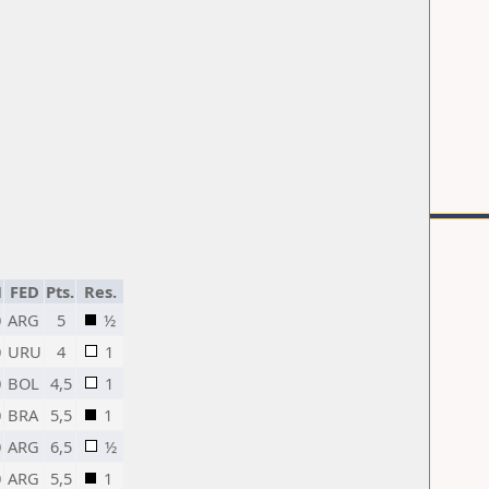
N
FED
Pts.
Res.
0
ARG
5
½
0
URU
4
1
0
BOL
4,5
1
0
BRA
5,5
1
0
ARG
6,5
½
0
ARG
5,5
1