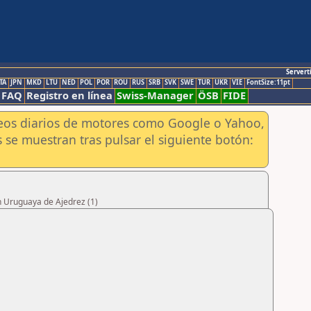
Servert
TA
JPN
MKD
LTU
NED
POL
POR
ROU
RUS
SRB
SVK
SWE
TUR
UKR
VIE
FontSize:11pt
FAQ
Registro en línea
Swiss-Manager
ÖSB
FIDE
aneos diarios de motores como Google o Yahoo,
 se muestran tras pulsar el siguiente botón:
n Uruguaya de Ajedrez (1)