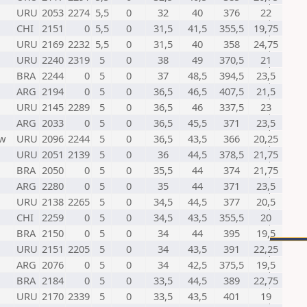
URU
2053
2274
5,5
0
32
40
376
22
CHI
2151
0
5,5
0
31,5
41,5
355,5
19,75
URU
2169
2232
5,5
0
31,5
40
358
24,75
URU
2240
2319
5
0
38
49
370,5
21
BRA
2244
0
5
0
37
48,5
394,5
23,5
ARG
2194
0
5
0
36,5
46,5
407,5
21,5
URU
2145
2289
5
0
36,5
46
337,5
23
ARG
2033
0
5
0
36,5
45,5
371
23,5
w
URU
2096
2244
5
0
36,5
43,5
366
20,25
URU
2051
2139
5
0
36
44,5
378,5
21,75
BRA
2050
0
5
0
35,5
44
374
21,75
ARG
2280
0
5
0
35
44
371
23,5
URU
2138
2265
5
0
34,5
44,5
377
20,5
CHI
2259
0
5
0
34,5
43,5
355,5
20
BRA
2150
0
5
0
34
44
395
19,5
URU
2151
2205
5
0
34
43,5
391
22,25
ARG
2076
0
5
0
34
42,5
375,5
19,5
BRA
2184
0
5
0
33,5
44,5
389
22,75
URU
2170
2339
5
0
33,5
43,5
401
19