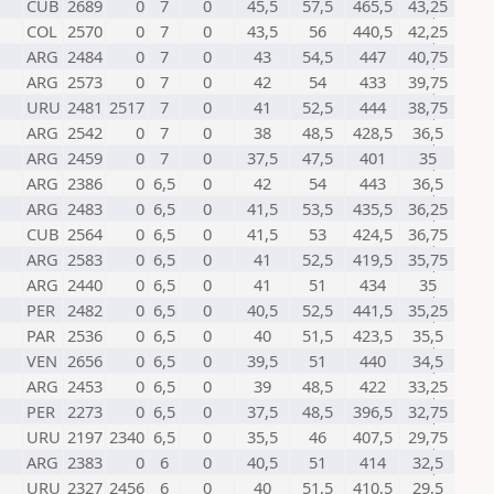
CUB
2689
0
7
0
45,5
57,5
465,5
43,25
COL
2570
0
7
0
43,5
56
440,5
42,25
ARG
2484
0
7
0
43
54,5
447
40,75
ARG
2573
0
7
0
42
54
433
39,75
URU
2481
2517
7
0
41
52,5
444
38,75
ARG
2542
0
7
0
38
48,5
428,5
36,5
ARG
2459
0
7
0
37,5
47,5
401
35
ARG
2386
0
6,5
0
42
54
443
36,5
ARG
2483
0
6,5
0
41,5
53,5
435,5
36,25
CUB
2564
0
6,5
0
41,5
53
424,5
36,75
ARG
2583
0
6,5
0
41
52,5
419,5
35,75
ARG
2440
0
6,5
0
41
51
434
35
PER
2482
0
6,5
0
40,5
52,5
441,5
35,25
PAR
2536
0
6,5
0
40
51,5
423,5
35,5
VEN
2656
0
6,5
0
39,5
51
440
34,5
ARG
2453
0
6,5
0
39
48,5
422
33,25
PER
2273
0
6,5
0
37,5
48,5
396,5
32,75
URU
2197
2340
6,5
0
35,5
46
407,5
29,75
ARG
2383
0
6
0
40,5
51
414
32,5
URU
2327
2456
6
0
40
51,5
410,5
29,5