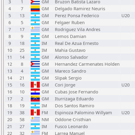
3
1
GM
Bruzon Batista Lazaro
4
7
GM
Delgado Ramirez Neuris
5
13
GM
Perez Ponsa Federico
U20
6
5
GM
Felgaer Ruben
7
17
GM
Rodriguez Vila Andres
8
9
GM
Lemos Damian
9
18
IM
Real De Azua Ernesto
10
25
IM
Mahia Gustavo
11
14
GM
Alonso Salvador
12
8
GM
Hernandez Carmenates Holden
13
4
GM
Mareco Sandro
14
21
GM
Slipak Sergio
15
16
GM
Cori Jorge
U20
16
10
GM
Cubas Jose Fernando
17
2
GM
Iturrizaga Eduardo
18
19
IM
Dos Santos Ramiro
19
38
FM
Espinoza Palomino Willyam
U20
20
58
NM
Oddone Cristhian
21
27
IM
Fusco Leonardo
22
32
FM
Larrea Manuel