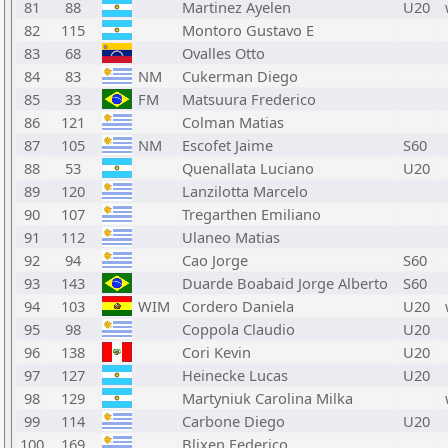
81
88
Martinez Ayelen
U20
82
115
Montoro Gustavo E
83
68
Ovalles Otto
84
83
NM
Cukerman Diego
85
33
FM
Matsuura Frederico
86
121
Colman Matias
87
105
NM
Escofet Jaime
S60
88
53
Quenallata Luciano
U20
89
120
Lanzilotta Marcelo
90
107
Tregarthen Emiliano
91
112
Ulaneo Matias
92
94
Cao Jorge
S60
93
143
Duarde Boabaid Jorge Alberto
S60
94
103
WIM
Cordero Daniela
U20
95
98
Coppola Claudio
U20
96
138
Cori Kevin
U20
97
127
Heinecke Lucas
U20
98
129
Martyniuk Carolina Milka
99
114
Carbone Diego
U20
100
169
Blixen Federico