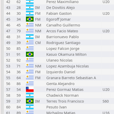
42
62
Perez Maximiliano
U20
43
28
IM
De Dovitiis Alejo
44
30
FM
Fabian Gaston
U20
45
34
FM
Egoroff Jomar
46
45
NM
Carvalho Guillermo
47
79
NM
Arcos Facio Mateo
U20
48
31
IM
Barrionuevo Pablo
49
39
CM
Rodriguez Santiago
50
85
Lopez Falcon Jorge
51
91
Kasuo Okamura Milton
52
92
Ulaneo Nicolas
53
71
NM
Lopez Azambuja Nicolas
54
36
FM
Izquierdo Daniel
55
64
FM
Granara Barreto Sebastian A
56
86
Genta Alejandro
57
54
Perez Gormaz Matias
U20
58
59
Chadwick Norman
59
37
IM
Terres Trois Francisco
S60
60
84
Pesuto Ivan
61
89
Michailov Matias
U16