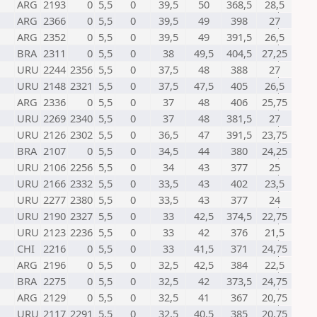
ARG
2193
0
5,5
0
39,5
50
368,5
28,5
ARG
2366
0
5,5
0
39,5
49
398
27
ARG
2352
0
5,5
0
39,5
49
391,5
26,5
BRA
2311
0
5,5
0
38
49,5
404,5
27,25
URU
2244
2356
5,5
0
37,5
48
388
27
URU
2148
2321
5,5
0
37,5
47,5
405
26,5
ARG
2336
0
5,5
0
37
48
406
25,75
URU
2269
2340
5,5
0
37
48
381,5
27
URU
2126
2302
5,5
0
36,5
47
391,5
23,75
BRA
2107
0
5,5
0
34,5
44
380
24,25
URU
2106
2256
5,5
0
34
43
377
25
URU
2166
2332
5,5
0
33,5
43
402
23,5
URU
2277
2380
5,5
0
33,5
43
377
24
URU
2190
2327
5,5
0
33
42,5
374,5
22,75
URU
2123
2236
5,5
0
33
42
376
21,5
CHI
2216
0
5,5
0
33
41,5
371
24,75
ARG
2196
0
5,5
0
32,5
42,5
384
22,5
BRA
2275
0
5,5
0
32,5
42
373,5
24,75
ARG
2129
0
5,5
0
32,5
41
367
20,75
URU
2117
2291
5,5
0
32,5
40,5
385
20,75