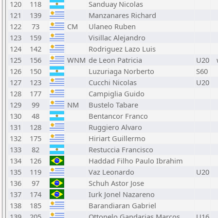
120
118
Sanduay Nicolas
121
139
Manzanares Richard
122
73
CM
Ulaneo Ruben
123
159
Visillac Alejandro
124
142
Rodriguez Lazo Luis
125
156
WNM
de Leon Patricia
U20
126
150
Luzuriaga Norberto
S60
127
123
Cucchi Nicolas
U20
128
177
Campiglia Guido
129
99
NM
Bustelo Tabare
130
48
Bentancor Franco
131
128
Ruggiero Alvaro
132
175
Hiriart Guillermo
133
82
Restuccia Francisco
134
126
Haddad Filho Paulo Ibrahim
135
119
Vaz Leonardo
U20
136
97
Schuh Astor Jose
137
174
Iurk Jonel Nazareno
138
185
Barandiaran Gabriel
139
205
Ottonelo Gandarias Marcos
U16