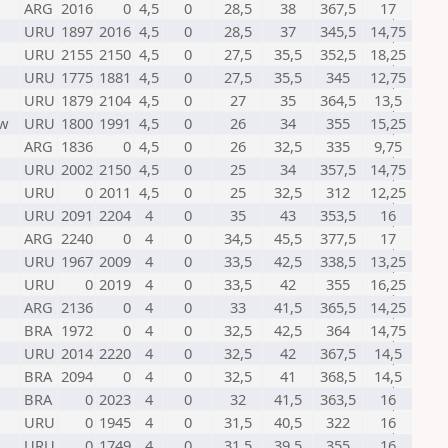
ARG
2016
0
4,5
0
28,5
38
367,5
17
URU
1897
2016
4,5
0
28,5
37
345,5
14,75
URU
2155
2150
4,5
0
27,5
35,5
352,5
18,25
URU
1775
1881
4,5
0
27,5
35,5
345
12,75
URU
1879
2104
4,5
0
27
35
364,5
13,5
w
URU
1800
1991
4,5
0
26
34
355
15,25
ARG
1836
0
4,5
0
26
32,5
335
9,75
URU
2002
2150
4,5
0
25
34
357,5
14,75
URU
0
2011
4,5
0
25
32,5
312
12,25
URU
2091
2204
4
0
35
43
353,5
16
ARG
2240
0
4
0
34,5
45,5
377,5
17
URU
1967
2009
4
0
33,5
42,5
338,5
13,25
URU
0
2019
4
0
33,5
42
355
16,25
ARG
2136
0
4
0
33
41,5
365,5
14,25
BRA
1972
0
4
0
32,5
42,5
364
14,75
URU
2014
2220
4
0
32,5
42
367,5
14,5
BRA
2094
0
4
0
32,5
41
368,5
14,5
BRA
0
2023
4
0
32
41,5
363,5
16
URU
0
1945
4
0
31,5
40,5
322
16
URU
0
1749
4
0
31,5
39,5
355
16