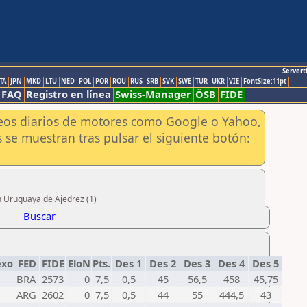
Servert
TA
JPN
MKD
LTU
NED
POL
POR
ROU
RUS
SRB
SVK
SWE
TUR
UKR
VIE
FontSize:11pt
FAQ
Registro en línea
Swiss-Manager
ÖSB
FIDE
aneos diarios de motores como Google o Yahoo,
 se muestran tras pulsar el siguiente botón:
n Uruguaya de Ajedrez (1)
Buscar
exo
FED
FIDE
EloN
Pts.
Des 1
Des 2
Des 3
Des 4
Des 5
BRA
2573
0
7,5
0,5
45
56,5
458
45,75
ARG
2602
0
7,5
0,5
44
55
444,5
43