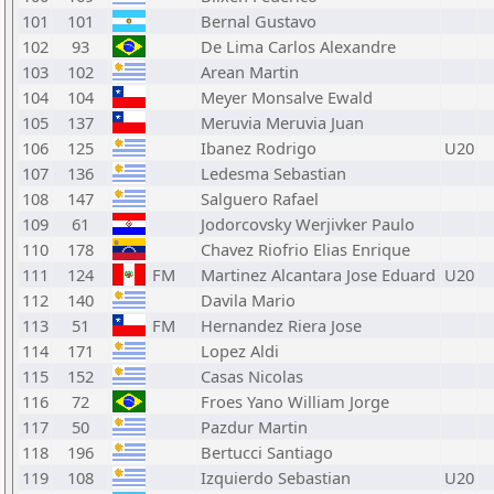
101
101
Bernal Gustavo
102
93
De Lima Carlos Alexandre
103
102
Arean Martin
104
104
Meyer Monsalve Ewald
105
137
Meruvia Meruvia Juan
106
125
Ibanez Rodrigo
U20
107
136
Ledesma Sebastian
108
147
Salguero Rafael
109
61
Jodorcovsky Werjivker Paulo
110
178
Chavez Riofrio Elias Enrique
111
124
FM
Martinez Alcantara Jose Eduard
U20
112
140
Davila Mario
113
51
FM
Hernandez Riera Jose
114
171
Lopez Aldi
115
152
Casas Nicolas
116
72
Froes Yano William Jorge
117
50
Pazdur Martin
118
196
Bertucci Santiago
119
108
Izquierdo Sebastian
U20