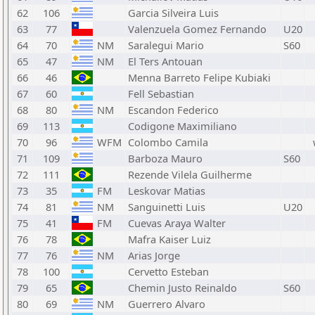
62
106
Garcia Silveira Luis
63
77
Valenzuela Gomez Fernando
U20
64
70
NM
Saralegui Mario
S60
65
47
NM
El Ters Antouan
66
46
Menna Barreto Felipe Kubiaki
67
60
Fell Sebastian
68
80
NM
Escandon Federico
69
113
Codigone Maximiliano
70
96
WFM
Colombo Camila
71
109
Barboza Mauro
S60
72
111
Rezende Vilela Guilherme
73
35
FM
Leskovar Matias
74
81
NM
Sanguinetti Luis
U20
75
41
FM
Cuevas Araya Walter
76
78
Mafra Kaiser Luiz
77
76
NM
Arias Jorge
78
100
Cervetto Esteban
79
65
Chemin Justo Reinaldo
S60
80
69
NM
Guerrero Alvaro