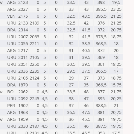
w
ARG
2123
0
5
0
33,5
43
398
19,5
ARG
2027
0
5
0
33
43
385,5
23,25
VEN
2175
0
5
0
32,5
43,5
395,5
21,25
URU
2133
2189
5
0
32,5
42
376
21,25
BRA
2314
0
5
0
32,5
41,5
372
20,75
URU
2007
2063
5
0
32
41,5
378,5
18,75
URU
2056
2211
5
0
32
38,5
368,5
18
ARG
2217
0
5
0
31
40,5
372
20
URU
2011
2105
5
0
31
39,5
369
18
URU
2051
2250
5
0
30,5
39,5
361
18,25
URU
2036
2235
5
0
29,5
37,5
365,5
17
URU
2105
2124
5
0
29
37
373
18,75
BRA
1879
0
5
0
27
35
366,5
15,75
w
BOL
2062
0
4,5
0
38,5
48
377
21,75
URU
2092
2245
4,5
0
38
47
395
20,25
PER
1902
0
4,5
0
37
46
388,5
21
ARG
1968
0
4,5
0
36,5
47,5
381
20,75
w
ARG
1959
0
4,5
0
36
45,5
381
19,75
URU
2030
2187
4,5
0
35,5
46
387,5
19,75
URU
0
2131
4,5
0
35,5
45,5
353
17,5