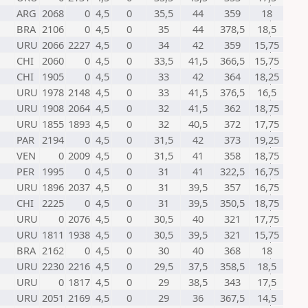
ARG
2068
0
4,5
0
35,5
44
359
18
BRA
2106
0
4,5
0
35
44
378,5
18,5
URU
2066
2227
4,5
0
34
42
359
15,75
CHI
2060
0
4,5
0
33,5
41,5
366,5
15,75
CHI
1905
0
4,5
0
33
42
364
18,25
URU
1978
2148
4,5
0
33
41,5
376,5
16,5
URU
1908
2064
4,5
0
32
41,5
362
18,75
URU
1855
1893
4,5
0
32
40,5
372
17,75
PAR
2194
0
4,5
0
31,5
42
373
19,25
VEN
0
2009
4,5
0
31,5
41
358
18,75
PER
1995
0
4,5
0
31
41
322,5
16,75
URU
1896
2037
4,5
0
31
39,5
357
16,75
CHI
2225
0
4,5
0
31
39,5
350,5
18,75
URU
0
2076
4,5
0
30,5
40
321
17,75
URU
1811
1938
4,5
0
30,5
39,5
321
15,75
BRA
2162
0
4,5
0
30
40
368
18
URU
2230
2216
4,5
0
29,5
37,5
358,5
18,5
URU
0
1817
4,5
0
29
38,5
343
17,5
URU
2051
2169
4,5
0
29
36
367,5
14,5