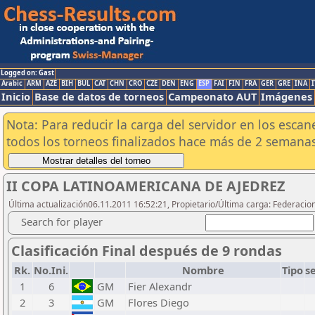
Logged on: Gast
Arabic
ARM
AZE
BIH
BUL
CAT
CHN
CRO
CZE
DEN
ENG
ESP
FAI
FIN
FRA
GER
GRE
INA
I
Inicio
Base de datos de torneos
Campeonato AUT
Imágenes
Nota: Para reducir la carga del servidor en los esc
todos los torneos finalizados hace más de 2 semanas
II COPA LATINOAMERICANA DE AJEDREZ
Última actualización06.11.2011 16:52:21, Propietario/Última carga: Federacio
Search for player
Clasificación Final después de 9 rondas
Rk.
No.Ini.
Nombre
Tipo
s
1
6
GM
Fier Alexandr
2
3
GM
Flores Diego