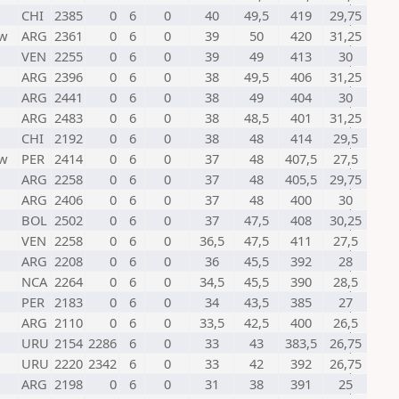
CHI
2385
0
6
0
40
49,5
419
29,75
w
ARG
2361
0
6
0
39
50
420
31,25
VEN
2255
0
6
0
39
49
413
30
ARG
2396
0
6
0
38
49,5
406
31,25
ARG
2441
0
6
0
38
49
404
30
ARG
2483
0
6
0
38
48,5
401
31,25
CHI
2192
0
6
0
38
48
414
29,5
w
PER
2414
0
6
0
37
48
407,5
27,5
ARG
2258
0
6
0
37
48
405,5
29,75
ARG
2406
0
6
0
37
48
400
30
BOL
2502
0
6
0
37
47,5
408
30,25
VEN
2258
0
6
0
36,5
47,5
411
27,5
ARG
2208
0
6
0
36
45,5
392
28
NCA
2264
0
6
0
34,5
45,5
390
28,5
PER
2183
0
6
0
34
43,5
385
27
ARG
2110
0
6
0
33,5
42,5
400
26,5
URU
2154
2286
6
0
33
43
383,5
26,75
URU
2220
2342
6
0
33
42
392
26,75
ARG
2198
0
6
0
31
38
391
25