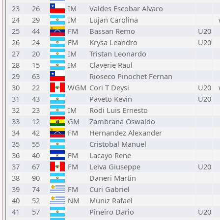
23
26
IM
Valdes Escobar Alvaro
24
29
IM
Lujan Carolina
25
44
FM
Bassan Remo
U20
26
24
FM
Krysa Leandro
U20
27
20
IM
Tristan Leonardo
28
15
IM
Claverie Raul
29
63
Rioseco Pinochet Fernan
30
22
WGM
Cori T Deysi
U20
31
43
Paveto Kevin
U20
32
23
IM
Rodi Luis Ernesto
33
12
GM
Zambrana Oswaldo
34
42
FM
Hernandez Alexander
35
55
Cristobal Manuel
36
40
FM
Lacayo Rene
37
67
FM
Leiva Giuseppe
U20
38
90
Daneri Martin
39
74
FM
Curi Gabriel
40
52
NM
Muniz Rafael
41
57
Pineiro Dario
U20