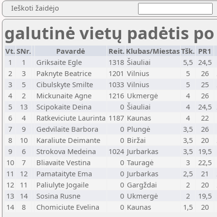
Ieškoti žaidėjo
galutinė vietų padėtis po
Vt.
SNr.
Pavardė
Reit.
Klubas/Miestas
Tšk.
PR1
1
1
Griksaite Egle
1318
Šiauliai
5,5
24,5
2
3
Paknyte Beatrice
1201
Vilnius
5
26
3
5
Cibulskyte Smilte
1033
Vilnius
5
25
4
2
Mickunaite Agne
1216
Ukmergė
4
26
5
13
Scipokaite Deina
0
Šiauliai
4
24,5
6
4
Ratkeviciute Laurinta
1187
Kaunas
4
22
7
9
Gedvilaite Barbora
0
Plungė
3,5
26
8
10
Karaliute Deimante
0
Biržai
3,5
20
9
6
Strokova Medeina
1024
Jurbarkas
3,5
19,5
10
7
Bliavaite Vestina
0
Tauragė
3
22,5
11
12
Pamataityte Ema
0
Jurbarkas
2,5
21
12
11
Paliulyte Jogaile
0
Gargždai
2
20
13
14
Sosina Rusne
0
Ukmergė
2
19,5
14
8
Chomiciute Evelina
0
Kaunas
1,5
20