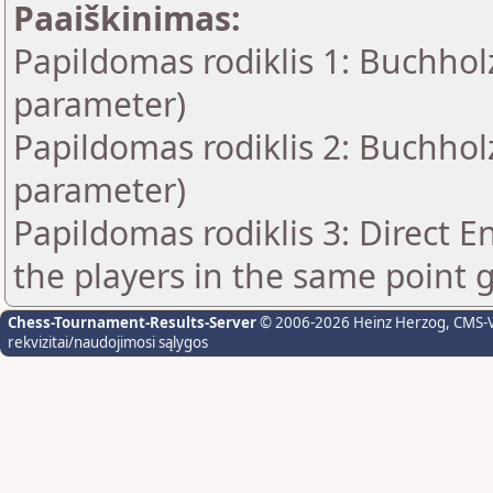
Paaiškinimas:
Papildomas rodiklis 1: Buchholz
parameter)
Papildomas rodiklis 2: Buchholz
parameter)
Papildomas rodiklis 3: Direct E
the players in the same point 
Chess-Tournament-Results-Server
© 2006-2026 Heinz Herzog
, CMS-
rekvizitai/naudojimosi sąlygos