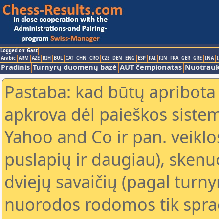
Logged on: Gast
Arabic
ARM
AZE
BIH
BUL
CAT
CHN
CRO
CZE
DEN
ENG
ESP
FAI
FIN
FRA
GER
GRE
INA
I
Pradinis
Turnyrų duomenų bazė
AUT čempionatas
Nuotrau
Pastaba: kad būtų apribota
apkrova dėl paieškos sistem
Yahoo and Co ir pan. veiklo
puslapių ir daugiau), skenu
dviejų savaičių (pagal turn
nuorodos rodomos tik sprag