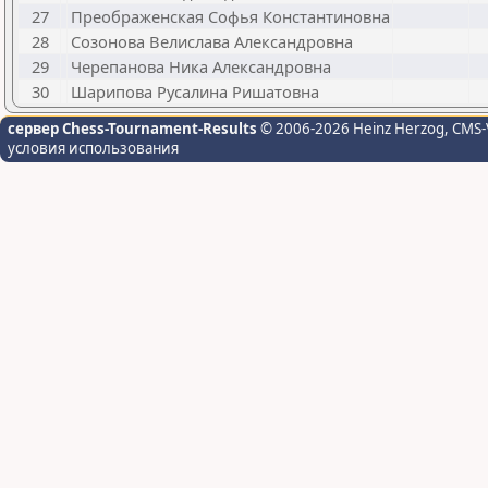
27
Преображенская Софья Константиновна
28
Созонова Велислава Александровна
29
Черепанова Ника Александровна
30
Шарипова Русалина Ришатовна
сервер Chess-Tournament-Results
© 2006-2026 Heinz Herzog
, CMS-
условия использования