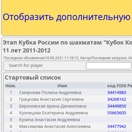
Отобразить дополнительну
Этап Кубка России по шахматам "Кубок К
11 лет 2011-2012
Последнее обновление18.06.2021 11:18:15, Автор/Последняя загрузка: Ale
Search for player
Стартовый список
Ном.
Имя
код FIDE
Р
1
Смирнова Полина Андреевна
34414983
2
Грацкова Анастасия Сергеевна
34268162
3
Березовская Арина Данииловна
34449850
4
Кузнецова Екатерина Андреевна
55663605
5
Кузина Анастасия Андреевна
6
Максимова Анастасия Алексеевна
34477942