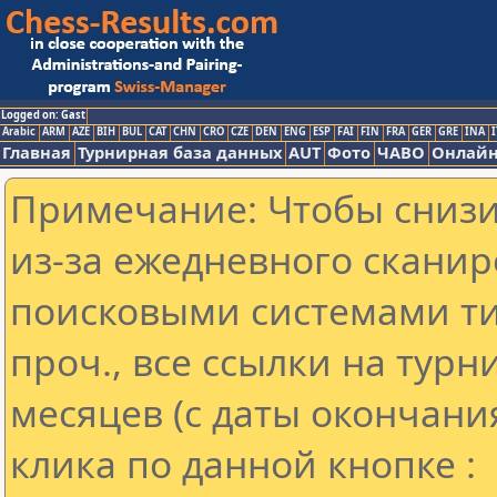
Logged on: Gast
Arabic
ARM
AZE
BIH
BUL
CAT
CHN
CRO
CZE
DEN
ENG
ESP
FAI
FIN
FRA
GER
GRE
INA
I
Главная
Турнирная база данных
AUT
Фото
ЧАВО
Онлайн
Примечание: Чтобы снизит
из-за ежедневного сканир
поисковыми системами ти
проч., все ссылки на тур
месяцев (с даты окончани
клика по данной кнопке :