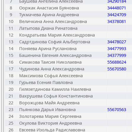
7
Баушева Ангелина Алексеевна
34290184
8
Ооржак Анастасия Буяновна
34448071
9
Тукмачева Арина Андреевна
34424709
10
Величкина Анна Александровна
34378081
11
Латыпова Диана Ринатовна
12
Кондратьева Мария Александровна
13
Садртдинова София Альбертовна
34478027
14
Поняева Арина Руслановна
34477993
15
Башенина Евгения Александровна
34377999
16
Симакова Таисия Николаевна
55688624
17
Чудинова Анна Александровна
55670580
18
Максимова Софья Алексеевна
19
Гурьева Есения Павловна
20
Гилязетдинова Камилла Наилевна
21
Вахрушева Софья Константиновна
22
Ворожцова Майя Андреевна
23
Пьянкова Дарья Ивановна
55670563
24
Золотарева Мария Сергеевна
25
Окулова Виктория Андреевна
26
Евсеева Изольда Радиславовна