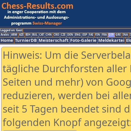
Logged on: Gast
Arabic
ARM
AZE
BIH
BUL
CAT
CHN
CRO
CZE
DEN
ENG
ESP
FAI
FIN
FRA
GER
GRE
INA
I
Home
TurnierDB
Meisterschaft
Foto-Galerie
Meldekartei
El
Hinweis: Um die Serverbel
tägliche Durchforsten aller 
Seiten und mehr) von Goog
reduzieren, werden bei alle
seit 5 Tagen beendet sind d
folgenden Knopf angezeigt