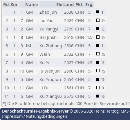
Rd.
Snr
Name
Elo
Land
Pkt.
Erg.
1
1
1
GM
Zhao Jun
2638
CHN
5
1
2
1
7
GM
Liu Yan
2524
CHN
5
½
3
1
2
GM
Yu Yangyi
2709
CHN
7
½
4
1
8
GM
Bai Jinshi
2618
CHN
4,5
½
5
1
3
IM
Xu Zhihang
2506
CHN
5
1
6
1
9
GM
Wei Yi
2732
CHN
7
½
7
1
4
GM
Xu Yi
2527
CHN
4,5
½
8
1
10
GM
Ju Wenjun
2560
CHN
5
½
9
1
5
GM
Xu Yinglun
2554
CHN
5
½
10
1
11
GM
Li Di
2561
CHN
7
0
11
1
6
GM
Xu Xiangyu
2573
CHN
5
½
*) Die ELodifferenz beträgt mehr als 400 Punkte. Sie wurde auf 
Der Schachturnier-Ergebnis-Server
© 2006-2026 Heinz Herzog
, CMS
Impressum / Nutzungsbedingungen