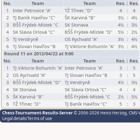
No.
Team
Team
Res.
:
Res.
1
Inter Petrovice "A"
TŽ Třinec "D"
4
:
4
2
TJ Baník Havířov "C"
ŠK Karviná "B"
3½
:
4½
3
BŠŠ Frýdek-Místek "C
SK Stonava
4½
:
3½
4
SK Slavia Orlová "C"
BŠŠ Frýdek-Místek "D"
5½
:
2½
5
TJ Vendryně
OS Rychvald "A"
3½
:
4½
6
TJ Slovan Havířov "B
TJ Viktorie Bohumín "A"
3½
:
4½
Round 11 on 2012/04/22 at 9:00
No.
Team
Team
Res.
:
Res.
1
TJ Viktorie Bohumín "A"
Inter Petrovice "A"
3
:
5
2
OS Rychvald "A"
TJ Slovan Havířov "B
3
:
5
3
BŠŠ Frýdek-Místek "D"
TJ Vendryně
4½
:
3½
4
SK Stonava
SK Slavia Orlová "C"
4
:
4
5
ŠK Karviná "B"
BŠŠ Frýdek-Místek "C
2½
:
5½
6
TŽ Třinec "D"
TJ Baník Havířov "C"
5
:
3
Chess-Tournament-Results-Server
© 2006-2026 Heinz Herzog
, CMS-
Legal details/Terms of use