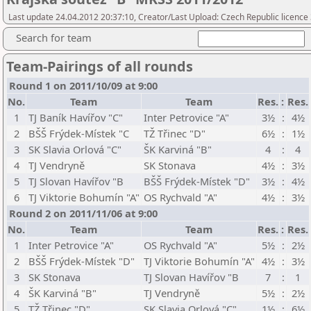
Last update 24.04.2012 20:37:10, Creator/Last Upload: Czech Republic licence
Search for team
Team-Pairings of all rounds
Round 1 on 2011/10/09 at 9:00
No.
Team
Team
Res.
:
Res.
1
TJ Baník Havířov "C"
Inter Petrovice "A"
3½
:
4½
2
BŠŠ Frýdek-Místek "C
TŽ Třinec "D"
6½
:
1½
3
SK Slavia Orlová "C"
ŠK Karviná "B"
4
:
4
4
TJ Vendryně
SK Stonava
4½
:
3½
5
TJ Slovan Havířov "B
BŠŠ Frýdek-Místek "D"
3½
:
4½
6
TJ Viktorie Bohumín "A"
OS Rychvald "A"
4½
:
3½
Round 2 on 2011/11/06 at 9:00
No.
Team
Team
Res.
:
Res.
1
Inter Petrovice "A"
OS Rychvald "A"
5½
:
2½
2
BŠŠ Frýdek-Místek "D"
TJ Viktorie Bohumín "A"
4½
:
3½
3
SK Stonava
TJ Slovan Havířov "B
7
:
1
4
ŠK Karviná "B"
TJ Vendryně
5½
:
2½
5
TŽ Třinec "D"
SK Slavia Orlová "C"
1½
:
6½