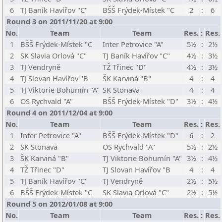
6
TJ Baník Havířov "C"
BŠŠ Frýdek-Místek "C
2
:
6
Round 3 on 2011/11/20 at 9:00
No.
Team
Team
Res.
:
Res.
1
BŠŠ Frýdek-Místek "C
Inter Petrovice "A"
5½
:
2½
2
SK Slavia Orlová "C"
TJ Baník Havířov "C"
4½
:
3½
3
TJ Vendryně
TŽ Třinec "D"
4½
:
3½
4
TJ Slovan Havířov "B
ŠK Karviná "B"
4
:
4
5
TJ Viktorie Bohumín "A"
SK Stonava
4
:
4
6
OS Rychvald "A"
BŠŠ Frýdek-Místek "D"
3½
:
4½
Round 4 on 2011/12/04 at 9:00
No.
Team
Team
Res.
:
Res.
1
Inter Petrovice "A"
BŠŠ Frýdek-Místek "D"
6
:
2
2
SK Stonava
OS Rychvald "A"
5½
:
2½
3
ŠK Karviná "B"
TJ Viktorie Bohumín "A"
3½
:
4½
4
TŽ Třinec "D"
TJ Slovan Havířov "B
4
:
4
5
TJ Baník Havířov "C"
TJ Vendryně
2½
:
5½
6
BŠŠ Frýdek-Místek "C
SK Slavia Orlová "C"
2½
:
5½
Round 5 on 2012/01/08 at 9:00
No.
Team
Team
Res.
:
Res.