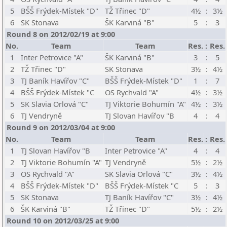
5
BŠŠ Frýdek-Místek "D"
TŽ Třinec "D"
4½
:
3½
6
SK Stonava
ŠK Karviná "B"
5
:
3
Round 8 on 2012/02/19 at 9:00
No.
Team
Team
Res.
:
Res.
1
Inter Petrovice "A"
ŠK Karviná "B"
3
:
5
2
TŽ Třinec "D"
SK Stonava
3½
:
4½
3
TJ Baník Havířov "C"
BŠŠ Frýdek-Místek "D"
1
:
7
4
BŠŠ Frýdek-Místek "C
OS Rychvald "A"
4½
:
3½
5
SK Slavia Orlová "C"
TJ Viktorie Bohumín "A"
4½
:
3½
6
TJ Vendryně
TJ Slovan Havířov "B
4
:
4
Round 9 on 2012/03/04 at 9:00
No.
Team
Team
Res.
:
Res.
1
TJ Slovan Havířov "B
Inter Petrovice "A"
4
:
4
2
TJ Viktorie Bohumín "A"
TJ Vendryně
5½
:
2½
3
OS Rychvald "A"
SK Slavia Orlová "C"
3½
:
4½
4
BŠŠ Frýdek-Místek "D"
BŠŠ Frýdek-Místek "C
5
:
3
5
SK Stonava
TJ Baník Havířov "C"
3½
:
4½
6
ŠK Karviná "B"
TŽ Třinec "D"
5½
:
2½
Round 10 on 2012/03/25 at 9:00