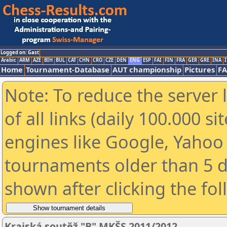
Logged on: Gast
Arabic
ARM
AZE
BIH
BUL
CAT
CHN
CRO
CZE
DEN
ENG
ESP
FAI
FIN
FRA
GER
GRE
INA
I
Home
Tournament-Database
AUT championship
Pictures
F
Note: To reduce the server 
of all links (daily 100.000 s
engines like Google, Yahoo a
tournaments older than 5 d
shown after clicking the fo
Krajská soutěž "B" MKŠS 2011/2012