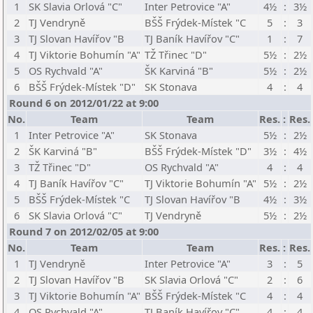
1
SK Slavia Orlová "C"
Inter Petrovice "A"
4½
:
3½
2
TJ Vendryně
BŠŠ Frýdek-Místek "C
5
:
3
3
TJ Slovan Havířov "B
TJ Baník Havířov "C"
1
:
7
4
TJ Viktorie Bohumín "A"
TŽ Třinec "D"
5½
:
2½
5
OS Rychvald "A"
ŠK Karviná "B"
5½
:
2½
6
BŠŠ Frýdek-Místek "D"
SK Stonava
4
:
4
Round 6 on 2012/01/22 at 9:00
No.
Team
Team
Res.
:
Res.
1
Inter Petrovice "A"
SK Stonava
5½
:
2½
2
ŠK Karviná "B"
BŠŠ Frýdek-Místek "D"
3½
:
4½
3
TŽ Třinec "D"
OS Rychvald "A"
4
:
4
4
TJ Baník Havířov "C"
TJ Viktorie Bohumín "A"
5½
:
2½
5
BŠŠ Frýdek-Místek "C
TJ Slovan Havířov "B
4½
:
3½
6
SK Slavia Orlová "C"
TJ Vendryně
5½
:
2½
Round 7 on 2012/02/05 at 9:00
No.
Team
Team
Res.
:
Res.
1
TJ Vendryně
Inter Petrovice "A"
3
:
5
2
TJ Slovan Havířov "B
SK Slavia Orlová "C"
2
:
6
3
TJ Viktorie Bohumín "A"
BŠŠ Frýdek-Místek "C
4
:
4
4
OS Rychvald "A"
TJ Baník Havířov "C"
4
:
4