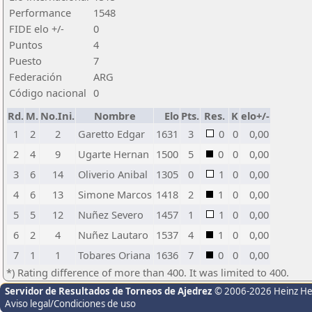
Performance
1548
FIDE elo +/-
0
Puntos
4
Puesto
7
Federación
ARG
Código nacional
0
Rd.
M.
No.Ini.
Nombre
Elo
Pts.
Res.
K
elo+/-
1
2
2
Garetto Edgar
1631
3
0
0
0,00
2
4
9
Ugarte Hernan
1500
5
0
0
0,00
3
6
14
Oliverio Anibal
1305
0
1
0
0,00
4
6
13
Simone Marcos
1418
2
1
0
0,00
5
5
12
Nuñez Severo
1457
1
1
0
0,00
6
2
4
Nuñez Lautaro
1537
4
1
0
0,00
7
1
1
Tobares Oriana
1636
7
0
0
0,00
*) Rating difference of more than 400. It was limited to 400.
Servidor de Resultados de Torneos de Ajedrez
© 2006-2026 Heinz H
Aviso legal/Condiciones de uso