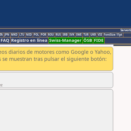
Servert
TA
JPN
MKD
LTU
NED
POL
POR
ROU
RUS
SRB
SVK
SWE
TUR
UKR
VIE
FontSize:11pt
FAQ
Registro en línea
Swiss-Manager
ÖSB
FIDE
aneos diarios de motores como Google o Yahoo,
 se muestran tras pulsar el siguiente botón:
ez