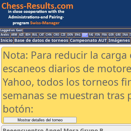
Logged on: Gast
Arabic
ARM
AZE
BIH
BUL
CAT
CHN
CRO
CZE
DEN
ENG
ESP
FAI
FIN
FRA
GER
GRE
INA
I
Inicio
Base de datos de torneos
Campeonato AUT
Imágenes
Nota: Para reducir la carga 
escaneos diarios de motor
Yahoo, todos los torneos f
semanas se muestran tras p
botón:
Reeencuentro Angel Mora Grupo B