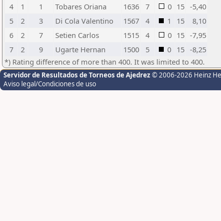
4
1
1
Tobares Oriana
1636
7
0
15
-5,40
5
2
3
Di Cola Valentino
1567
4
1
15
8,10
6
2
7
Setien Carlos
1515
4
0
15
-7,95
7
2
9
Ugarte Hernan
1500
5
0
15
-8,25
*) Rating difference of more than 400. It was limited to 400.
Servidor de Resultados de Torneos de Ajedrez
© 2006-2026 Heinz H
Aviso legal/Condiciones de uso