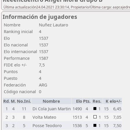
Última actualización24.04.2021 23:30:14, Propietario/Última carga: aapcajedr
Información de jugadores
Nombre
Nuñez Lautaro
Ranking inicial
4
Elo
1537
Elo nacional
1537
Elo internacional
1537
Performance
1587
FIDE elo +/-
7,5
Puntos
4
Puesto
4
Federación
ARG
Código nacional
0
Rd.
M.
No.Ini.
Nombre
Elo
Pts.
Res.
K
elo+/-
1
4
11
Di Cola Juan Martin
1490
4
1
15
6,45
2
3
8
Volta Mateo
1513
4
1
15
7,05
3
2
5
Posse Teodoro
1536
5
1
15
7,50