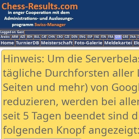
Logged on: Gast
Arabic
ARM
AZE
BIH
BUL
CAT
CHN
CRO
CZE
DEN
ENG
ESP
FAI
FIN
FRA
GER
GRE
INA
I
Home
TurnierDB
Meisterschaft
Foto-Galerie
Meldekartei
El
Hinweis: Um die Serverbela
tägliche Durchforsten aller 
Seiten und mehr) von Goog
reduzieren, werden bei alle
seit 5 Tagen beendet sind d
folgenden Knopf angezeigt