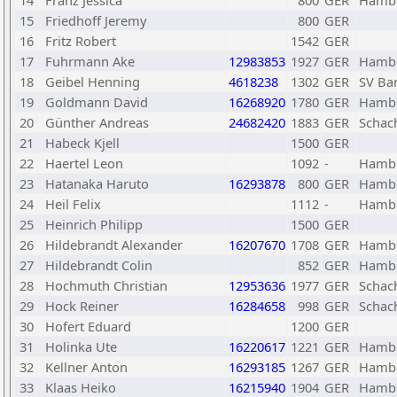
14
Franz Jessica
800
GER
Hambu
15
Friedhoff Jeremy
800
GER
16
Fritz Robert
1542
GER
17
Fuhrmann Ake
12983853
1927
GER
Hambu
18
Geibel Henning
4618238
1302
GER
SV Ba
19
Goldmann David
16268920
1780
GER
Hambu
20
Günther Andreas
24682420
1883
GER
Schac
21
Habeck Kjell
1500
GER
22
Haertel Leon
1092
-
Hambu
23
Hatanaka Haruto
16293878
800
GER
Hambu
24
Heil Felix
1112
-
Hambu
25
Heinrich Philipp
1500
GER
26
Hildebrandt Alexander
16207670
1708
GER
Hambu
27
Hildebrandt Colin
852
GER
Hambu
28
Hochmuth Christian
12953636
1977
GER
Schac
29
Hock Reiner
16284658
998
GER
Schach
30
Hofert Eduard
1200
GER
31
Holinka Ute
16220617
1221
GER
Hambu
32
Kellner Anton
16293185
1267
GER
Hambu
33
Klaas Heiko
16215940
1904
GER
Hambu