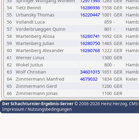
53
Springer Wolfgang Wilhelm
12971545
1263
GER
Hambu
54
Tietz Bennit
16286936
1558
GER
Hambu
55
Urbansky Thomas
16220447
1001
GER
Hambu
56
Vollandt Luca
859
-
Hambu
57
Vorderbrueggen Quinn
801
-
Hambu
58
Wartenberg Alissa
16280741
1692
GER
Hambu
59
Wartenberg Julian
16280750
1465
GER
Hambu
60
Wartenberg Alexander
16280768
1222
GER
Hambu
61
Werner Linus
1300
GER
62
Wokel Justus
800
-
Hambu
63
Wolf Christian
34601015
1651
GER
Hambu
64
Zimmermann Manfred
4679032
1834
GER
Kieler
65
Zimmermann Gerd
1200
GER
66
Zimmermann Jonas
1100
GER
Der Schachturnier-Ergebnis-Server
© 2006-2026 Heinz Herzog
, CMS
Impressum / Nutzungsbedingungen