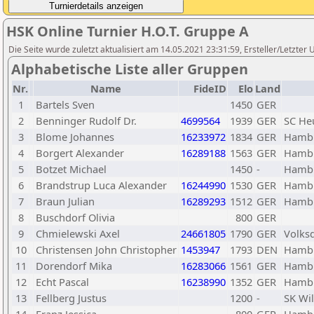
HSK Online Turnier H.O.T. Gruppe A
Die Seite wurde zuletzt aktualisiert am 14.05.2021 23:31:59, Ersteller/Letzte
Alphabetische Liste aller Gruppen
Nr.
Name
FideID
Elo
Land
1
Bartels Sven
1450
GER
2
Benninger Rudolf Dr.
4699564
1939
GER
SC H
3
Blome Johannes
16233972
1834
GER
Hambu
4
Borgert Alexander
16289188
1563
GER
Hambu
5
Botzet Michael
1450
-
Hambu
6
Brandstrup Luca Alexander
16244990
1530
GER
Hambu
7
Braun Julian
16289293
1512
GER
Hambu
8
Buschdorf Olivia
800
GER
9
Chmielewski Axel
24661805
1790
GER
Volks
10
Christensen John Christopher
1453947
1793
DEN
Hambu
11
Dorendorf Mika
16283066
1561
GER
Hambu
12
Echt Pascal
16238990
1352
GER
Hambu
13
Fellberg Justus
1200
-
SK Wi