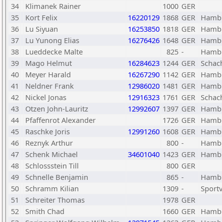
34
Klimanek Rainer
1000
GER
35
Kort Felix
16220129
1868
GER
Hambu
36
Lu Siyuan
16253850
1818
GER
Hambu
37
Lu Yunong Elias
16276426
1648
GER
Hambu
38
Lueddecke Malte
825
-
Hambu
39
Mago Helmut
16284623
1244
GER
Schach
40
Meyer Harald
16267290
1142
GER
Hambu
41
Neldner Frank
12986020
1481
GER
Hambu
42
Nickel Jonas
12916323
1761
GER
Schac
43
Otzen John-Lauritz
12992607
1397
GER
Hambu
44
Pfaffenrot Alexander
1726
GER
Hambu
45
Raschke Joris
12991260
1608
GER
Hambu
46
Reznyk Arthur
800
-
Hambu
47
Schenk Michael
34601040
1423
GER
Hambu
48
Schlossstein Till
800
GER
49
Schnelle Benjamin
865
-
Hambu
50
Schramm Kilian
1309
-
Sport
51
Schreiter Thomas
1978
GER
52
Smith Chad
1660
GER
Hambu