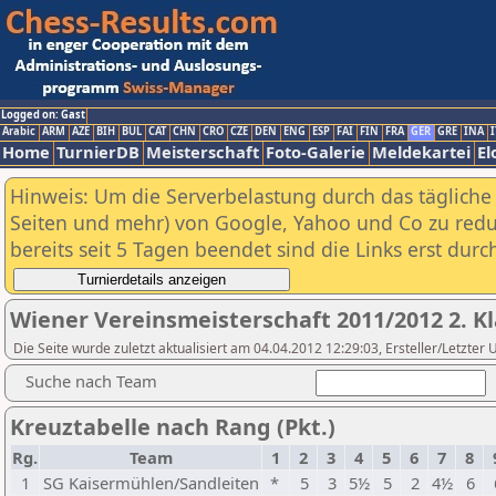
Logged on: Gast
Arabic
ARM
AZE
BIH
BUL
CAT
CHN
CRO
CZE
DEN
ENG
ESP
FAI
FIN
FRA
GER
GRE
INA
I
Home
TurnierDB
Meisterschaft
Foto-Galerie
Meldekartei
El
Hinweis: Um die Serverbelastung durch das tägliche D
Seiten und mehr) von Google, Yahoo und Co zu reduz
bereits seit 5 Tagen beendet sind die Links erst dur
Wiener Vereinsmeisterschaft 2011/2012 2. K
Die Seite wurde zuletzt aktualisiert am 04.04.2012 12:29:03, Ersteller/Letzt
Suche nach Team
Kreuztabelle nach Rang (Pkt.)
Rg.
Team
1
2
3
4
5
6
7
8
1
SG Kaisermühlen/Sandleiten
*
5
3
5½
5
2
4½
6