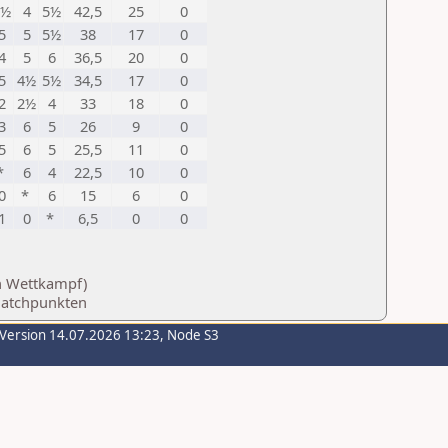
5½
4
5½
42,5
25
0
5
5
5½
38
17
0
4
5
6
36,5
20
0
5
4½
5½
34,5
17
0
2
2½
4
33
18
0
3
6
5
26
9
0
5
6
5
25,5
11
0
*
6
4
22,5
10
0
0
*
6
15
6
0
1
0
*
6,5
0
0
en Wettkampf)
Matchpunkten
-Version 14.07.2026 13:23, Node S3