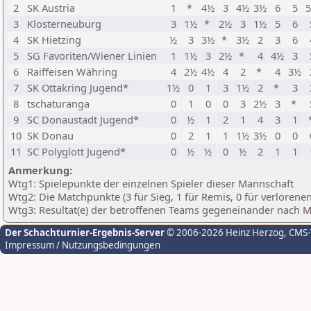
2
SK Austria
1
*
4½
3
4½
3½
6
5
3
Klosterneuburg
3
1½
*
2½
3
1½
5
6
4
SK Hietzing
½
3
3½
*
3½
2
3
6
5
SG Favoriten/Wiener Linien
1
1½
3
2½
*
4
4½
3
6
Raiffeisen Währing
4
2½
4½
4
2
*
4
3½
7
SK Ottakring Jugend*
1½
0
1
3
1½
2
*
3
8
tschaturanga
0
1
0
0
3
2½
3
*
9
SC Donaustadt Jugend*
0
½
1
2
1
4
3
1
10
SK Donau
0
2
1
1
1½
3½
0
0
11
SC Polyglott Jugend*
0
½
½
0
½
2
1
1
Anmerkung:
Wtg1: Spielepunkte der einzelnen Spieler dieser Mannschaft
Wtg2: Die Matchpunkte (3 für Sieg, 1 für Remis, 0 für verloren
Wtg3: Resultat(e) der betroffenen Teams gegeneinander nach 
Der Schachturnier-Ergebnis-Server
© 2006-2026 Heinz Herzog
, CMS
Impressum / Nutzungsbedingungen