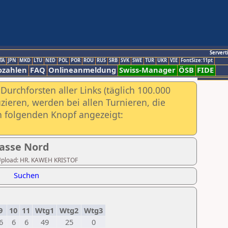
Servert
TA
JPN
MKD
LTU
NED
POL
POR
ROU
RUS
SRB
SVK
SWE
TUR
UKR
VIE
FontSize:11pt
ozahlen
FAQ
Onlineanmeldung
Swiss-Manager
ÖSB
FIDE
urchforsten aller Links (täglich 100.000
ieren, werden bei allen Turnieren, die
ch folgenden Knopf angezeigt:
lasse Nord
er Upload: HR. KAWEH KRISTOF
Suchen
9
10
11
Wtg1
Wtg2
Wtg3
6
6
6
49
25
0