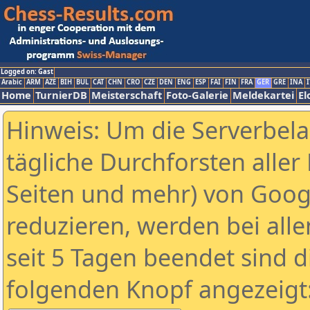
Logged on: Gast
Arabic
ARM
AZE
BIH
BUL
CAT
CHN
CRO
CZE
DEN
ENG
ESP
FAI
FIN
FRA
GER
GRE
INA
I
Home
TurnierDB
Meisterschaft
Foto-Galerie
Meldekartei
El
Hinweis: Um die Serverbel
tägliche Durchforsten aller 
Seiten und mehr) von Goog
reduzieren, werden bei alle
seit 5 Tagen beendet sind d
folgenden Knopf angezeigt