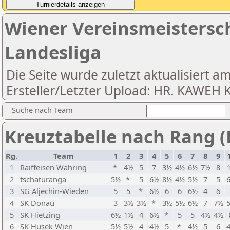
Wiener Vereinsmeistersc
Landesliga
Die Seite wurde zuletzt aktualisiert a
Ersteller/Letzter Upload: HR. KAWEH
Suche nach Team
Kreuztabelle nach Rang (
Rg.
Team
1
2
3
4
5
6
7
8
9
1
Raiffeisen Währing
*
4½
5
7
3½
4½
6½
7½
8
2
tschaturanga
5½
*
5
6½
8½
4½
5½
7
5
3
SG Aljechin-Wieden
5
5
*
6½
6
6
6½
4
6
4
SK Donau
3
3½
3½
*
3½
5½
6½
7
7½
5
SK Hietzing
6½
1½
4
6½
*
5
5
4½
4½
6
SK Husek Wien
5½
5½
4
4½
5
*
4½
5
6