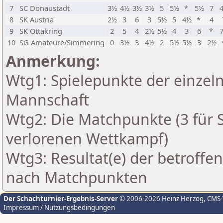
7
SC Donaustadt
3½
4½
3½
3½
5
5½
*
5½
7
8
SK Austria
2½
3
6
3
5½
5
4½
*
4
9
SK Ottakring
2
5
4
2½
5½
4
3
6
*
10
SG Amateure/Simmering
0
3½
3
4½
2
5½
5½
3
2½
Anmerkung:
Wtg1: Spielepunkte der einzeln
Mannschaft
Wtg2: Die Matchpunkte (3 für Si
verlorenen Wettkampf)
Wtg3: Resultat(e) der betroff
nach Matchpunkten
Der Schachturnier-Ergebnis-Server
© 2006-2026 Heinz Herzog
, CMS
Impressum / Nutzungsbedingungen