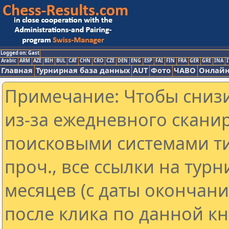
Logged on: Gast
Arabic
ARM
AZE
BIH
BUL
CAT
CHN
CRO
CZE
DEN
ENG
ESP
FAI
FIN
FRA
GER
GRE
INA
I
Главная
Турнирная база данных
AUT
Фото
ЧАВО
Онлайн
Примечание: Чтобы снизи
из-за ежедневного скани
поисковыми системами ти
проч., все ссылки на тур
месяцев (с даты окончан
после клика по данной кн