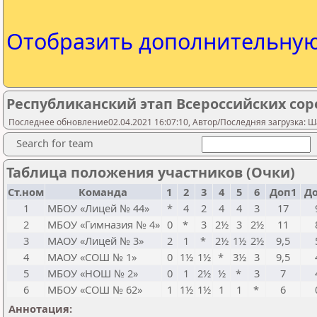
Отобразить дополнительну
Республиканский этап Всероссийских сор
Последнее обновление02.04.2021 16:07:10, Автор/Последняя загрузка:
Search for team
Таблица положения участников (Очки)
Ст.ном
Команда
1
2
3
4
5
6
Доп1
Д
1
МБОУ «Лицей № 44»
*
4
2
4
4
3
17
2
МБОУ «Гимназия № 4»
0
*
3
2½
3
2½
11
3
МАОУ «Лицей № 3»
2
1
*
2½
1½
2½
9,5
4
МАОУ «СОШ № 1»
0
1½
1½
*
3½
3
9,5
5
МБОУ «НОШ № 2»
0
1
2½
½
*
3
7
6
МБОУ «СОШ № 62»
1
1½
1½
1
1
*
6
Аннотация: