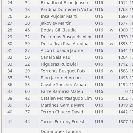
24
34
Broadbent Brun Jensen
U16
1512
1
25
18
Pardina Domenech Victor
U16
1763
1
26
26
Insa Pujolar Marti
U16
1680
1
27
30
Jakovlev Martin
U16
1577
1
28
46
Botias Gil Claudia
U16
w
1300
1
29
32
De Lomas Busquets Alex
U16
1530
1
30
39
De La Riva Real Ariadna
U16
w
1393
1
31
27
Alcon Llosada Jaume
U16
1644
1
32
50
Canal Sala Pau
U16
1264
1
33
22
Higueras Ruiz Blai
U16
1712
1
34
29
Torrents Busquet Foix
U16
w
1588
1
35
35
Pino Jacomet Arnau
U16
1493
1
36
53
Cavalle Sanchez Arnau
U16
1195
1
37
60
Farre Ramirez Mateu
U16
0
1
38
42
Catalan Monteagudo Elm
U16
1352
1
39
13
Martinez Gamiz Marc
U16
1819
2
40
37
Terron Chueco David
U16
1442
1
41
44
Tarrus Fortuny Ernest
U16
1307
1
Dominguez Laguna