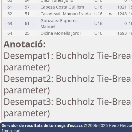
60
64
Diaz Nunez Julio
U16
0
1
61
57
Cabeza Costa Guillem
U16
1021
1
62
51
Casadevall Mainau Iraida
U16
w
1248
1
Gonzalez Figueres
63
61
U16
0
1
Manuel
64
25
Olcina Monells Jordi
U16
1693
1
Anotació:
Desempat1: Buchholz Tie-Break
parameter)
Desempat2: Buchholz Tie-Break
parameter)
Desempat3: Buchholz Tie-Break
parameter)
Servidor de resultats de torneigs d'escacs
© 2006-2026 Heinz Herzo
Impressió