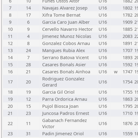
6
10
Funes Ostos Aitor
U16
1882
2
7
14
Navajas Alvarez Josep
U16
1802
1
8
17
Xifra Tome Bernat
U16
1782
2
9
6
Garcia Caro Juan Alber
U16
1909
2
10
9
Cervello Navarro Hector
U16
1885
2
11
4
Jimenez Munoz Nicolas
U16
2083
2
12
8
Gonzalez Cobos Arnau
U16
1891
2
13
24
Mangues Rubia Alex
U16
1707
1
14
7
Serrano Batova Vicent
U16
1893
2
15
28
Casares Bonals Asier
U16
1592
1
16
21
Casares Bonals Ainhoa
U16
w
1747
1
Rodriguez Gonzalez
17
20
U16
1754
2
Gerard
18
19
Garcia Gil Oriol
U16
1755
1
19
12
Parra Ordorica Arnau
U16
1863
2
20
15
Pujol Biosca Joan
U16
1795
2
21
23
Juncosa Padros Ernest
U16
1710
1
Gabanach Fernandez
22
11
U16
1876
2
Victor
23
31
Padin Jimenez Oriol
U16
1559
1