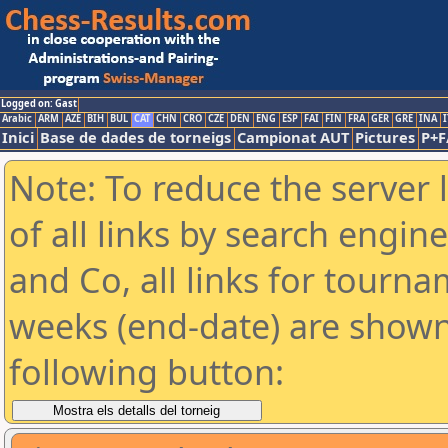
Logged on: Gast
Arabic
ARM
AZE
BIH
BUL
CAT
CHN
CRO
CZE
DEN
ENG
ESP
FAI
FIN
FRA
GER
GRE
INA
I
Inici
Base de dades de torneigs
Campionat AUT
Pictures
P+F
Note: To reduce the server 
of all links by search engin
and Co, all links for tourn
weeks (end-date) are shown 
following button: