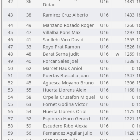
42
36
U16
1481
1
Didac
43
38
Ramirez Cruz Alberto
U16
1433
1
44
49
Manzano Rosado Roger
U16
1266
1
45
47
Villalba Pons Max
U16
1297
1
46
41
Sanllehi Vico David
U16
1353
1
47
33
Royo Prat Ramon
U16
1526
1
48
48
Barat Serna Judit
U16
w
1269
1
49
40
Porcar Sales Joel
U16
1388
1
50
62
Marcet Hauk Aniol
U16
0
1
51
43
Puertas Buscalla Joan
U16
1347
1
52
45
Aguesca Moyano Bruno
U16
1306
1
53
55
Huerta Llorens Aleix
U16
1168
1
54
58
Orpella Crusafon Miquel
U16
0
1
55
63
Fornet Godina Victor
U16
0
1
56
54
Huerta Llorens Oriol
U16
1175
1
57
52
Espinoza Haro Gerard
U16
1221
1
58
59
Escudero Ribo Alexia
U16
0
1
59
56
Fernandez Aguilar Julio
U16
1128
1