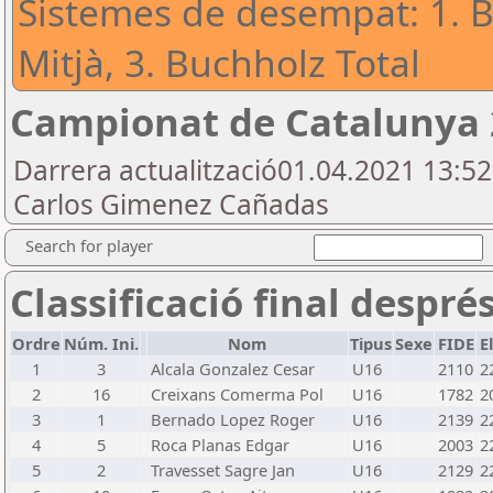
Sistemes de desempat: 1. B
Mitjà, 3. Buchholz Total
Campionat de Catalunya 
Darrera actualització01.04.2021 13:5
Carlos Gimenez Cañadas
Search for player
Classificació final despré
Ordre
Núm. Ini.
Nom
Tipus
Sexe
FIDE
E
1
3
Alcala Gonzalez Cesar
U16
2110
2
2
16
Creixans Comerma Pol
U16
1782
2
3
1
Bernado Lopez Roger
U16
2139
2
4
5
Roca Planas Edgar
U16
2003
2
5
2
Travesset Sagre Jan
U16
2129
2