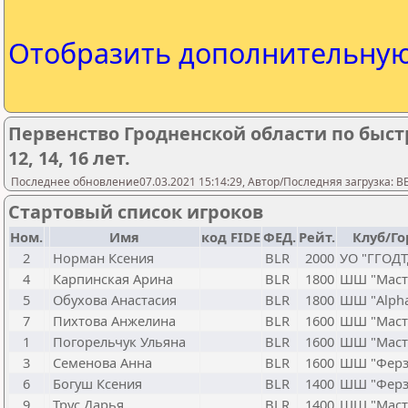
Отобразить дополнительну
Первенство Гродненской области по быс
12, 14, 16 лет.
Последнее обновление07.03.2021 15:14:29, Автор/Последняя загрузка: 
Стартовый список игроков
Ном.
Имя
код FIDE
ФЕД.
Рейт.
Клуб/Го
2
Норман Ксения
BLR
2000
УО "ГГОД
4
Карпинская Арина
BLR
1800
ШШ "Маст
5
Обухова Анастасия
BLR
1800
ШШ "Alpha
7
Пихтова Анжелина
BLR
1600
ШШ "Маст
1
Погорельчук Ульяна
BLR
1600
ШШ "Маст
3
Семенова Анна
BLR
1600
ШШ "Ферз
6
Богуш Ксения
BLR
1400
ШШ "Ферз
9
Трус Дарья
BLR
1400
ШШ "Маст