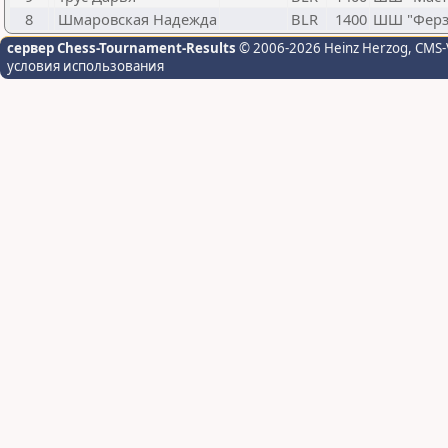
8
Шмаровская Надежда
BLR
1400
ШШ "Ферз
сервер Chess-Tournament-Results
© 2006-2026 Heinz Herzog
, CMS-
условия использования