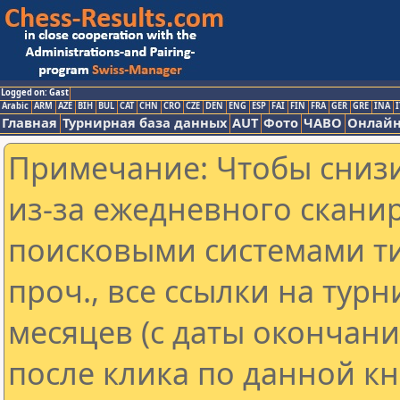
Logged on: Gast
Arabic
ARM
AZE
BIH
BUL
CAT
CHN
CRO
CZE
DEN
ENG
ESP
FAI
FIN
FRA
GER
GRE
INA
I
Главная
Турнирная база данных
AUT
Фото
ЧАВО
Онлайн
Примечание: Чтобы снизи
из-за ежедневного скани
поисковыми системами ти
проч., все ссылки на тур
месяцев (с даты окончан
после клика по данной кн