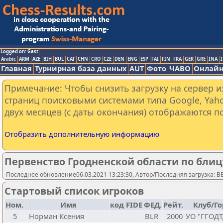
Logged on: Gast
Arabic
ARM
AZE
BIH
BUL
CAT
CHN
CRO
CZE
DEN
ENG
ESP
FAI
FIN
FRA
GER
GRE
INA
I
Главная
Турнирная база данных
AUT
Фото
ЧАВО
Онлайн
Примечание: Чтобы снизить загрузку на сервер и
страниц поисковыми системами типа Google, Yaho
двух месяцев (с даты окончания) отображаются по
Отобразить дополнительную информацию
Первенство Гродненской области по блицу 
Последнее обновление06.03.2021 13:23:30, Автор/Последняя загрузка: 
Стартовый список игроков
Ном.
Имя
код FIDE
ФЕД.
Рейт.
Клуб/Го
5
Норман Ксения
BLR
2000
УО "ГГОД