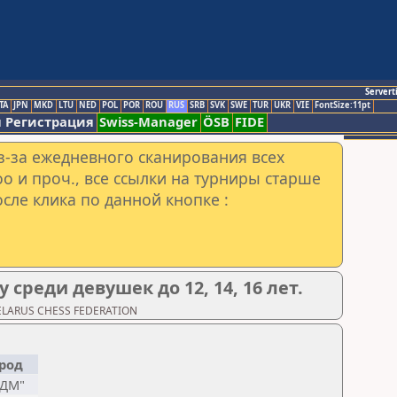
Servert
TA
JPN
MKD
LTU
NED
POL
POR
ROU
RUS
SRB
SVK
SWE
TUR
UKR
VIE
FontSize:11pt
 Регистрация
Swiss-Manager
ÖSB
FIDE
з-за ежедневного сканирования всех
o и проч., все ссылки на турниры старше
сле клика по данной кнопке :
среди девушек до 12, 14, 16 лет.
BELARUS CHESS FEDERATION
род
ТДМ"