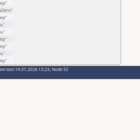
ер"
Zero"
ер"
ь"
ь"
ер"
ер"
ь"
ер"
Version 14.07.2026 13:23, Node S3