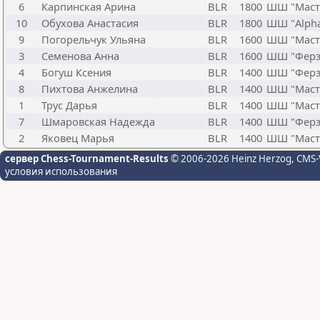
6
Карпинская Арина
BLR
1800
ШШ "Маст
10
Обухова Анастасия
BLR
1800
ШШ "Alpha
9
Погорельчук Ульяна
BLR
1600
ШШ "Маст
3
Семенова Анна
BLR
1600
ШШ "Ферз
4
Богуш Ксения
BLR
1400
ШШ "Ферз
8
Пихтова Анжелина
BLR
1400
ШШ "Маст
1
Трус Дарья
BLR
1400
ШШ "Маст
7
Шмаровская Надежда
BLR
1400
ШШ "Ферз
2
Яковец Марья
BLR
1400
ШШ "Маст
сервер Chess-Tournament-Results
© 2006-2026 Heinz Herzog
, CMS-
условия использования